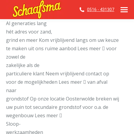
0516 - 431307
Al generaties lang
hét adres voor zand,
grind en meer
Kom vrijblijvend langs om uw keuze
te maken uit ons ruime aanbod
Lees meer
voor
zowel de
zakelijke als de
particuliere klant
Neem vrijblijvend contact op
voor de mogelijkheden
Lees meer
van afval
naar
grondstof
Op onze locatie Oosterwolde breken wij
uw puin tot secundaire grondstof voor o.a. de
wegenbouw
Lees meer
Sloop-
werkzaamheden