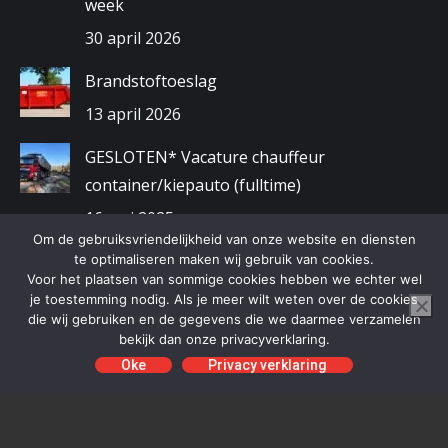
week
30 april 2026
Brandstoftoeslag
13 april 2026
GESLOTEN* Vacature chauffeur
container/kiepauto (fulltime)
16 mei 2025
Om de gebruiksvriendelijkheid van onze website en diensten
Gewijzigde openingstijden kerstvakantie
te optimaliseren maken wij gebruik van cookies.
Voor het plaatsen van sommige cookies hebben we echter wel
2024/2025
je toestemming nodig. Als je meer wilt weten over de cookies
die wij gebruiken en de gegevens die we daarmee verzamelen
9 december 2024
bekijk dan onze privacyverklaring.
Oke
Privacy verklaring
Schaafsma BV | Alle rechten voorbehouden | Copyright © 2019
Webdiensten
Plus Automatisering