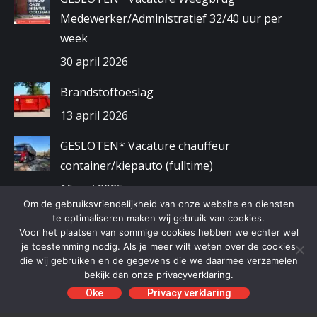
Medewerker/Administratief 32/40 uur per
week
30 april 2026
Brandstoftoeslag
13 april 2026
GESLOTEN* Vacature chauffeur
container/kiepauto (fulltime)
16 mei 2025
Om de gebruiksvriendelijkheid van onze website en diensten
Gewijzigde openingstijden kerstvakantie
te optimaliseren maken wij gebruik van cookies.
Voor het plaatsen van sommige cookies hebben we echter wel
2024/2025
je toestemming nodig. Als je meer wilt weten over de cookies
die wij gebruiken en de gegevens die we daarmee verzamelen
9 december 2024
bekijk dan onze privacyverklaring.
Oke
Privacy verklaring