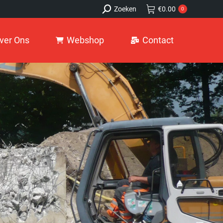
Search:
Search:
Zoeken
Zoeken
€
€
0.00
0.00
0
0
 Ons
Webshop
Contact
ver Ons
Webshop
Contact