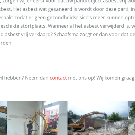
 zorgen wij er eerst voor dat uw pand/object asbest vrij wo
asbest. Het asbest wat gesaneerd is wordt door deze partij 
verpakt zodat er geen gezondheidsrisico’s meer kunnen opt
eschikte stortplaats. Wanneer al het asbest verwijderd is,
 pand asbest vrij verklaard? Schaafsma zorgt er dan voor dat 
orden.
 wil hebben? Neem dan
contact
met ons op! Wij komen graag bi