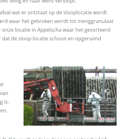
les veilig en naar wens verloopt.
 afval wat er ontstaat op de slooplocatie wordt
voerd waar het gebroken wordt tot menggranulaat
 onze locatie in Appelscha waar het gesorteerd
r dat de sloop locatie schoon en opgeruimd
et
 van
 is.
ten.