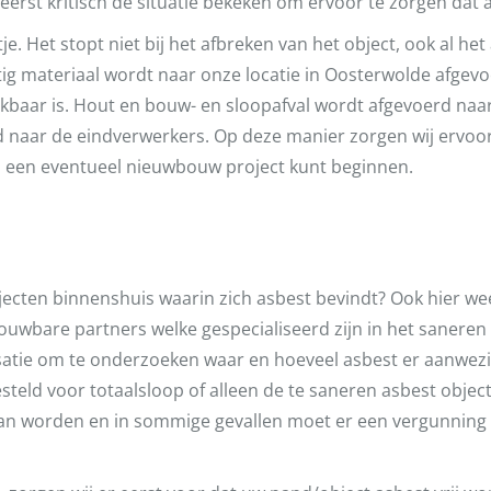
erst kritisch de situatie bekeken om ervoor te zorgen dat al
 Het stopt niet bij het afbreken van het object, ook al het
tig materiaal wordt naar onze locatie in Oosterwolde afge
baar is. Hout en bouw- en sloopafval wordt afgevoerd naar
 naar de eindverwerkers. Op deze manier zorgen wij ervoo
n een eventueel nieuwbouw project kunt beginnen.
jecten binnenshuis waarin zich asbest bevindt? Ook hier we
wbare partners welke gespecialiseerd zijn in het saneren
isatie om te onderzoeken waar en hoeveel asbest er aanwezig
teld voor totaalsloop of alleen de te saneren asbest objec
an worden en in sommige gevallen moet er een vergunning