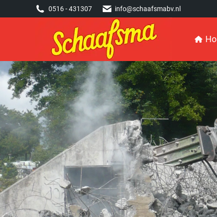
0516 - 431307
0516 - 431307
info@schaafsmabv.nl
info@schaafsmabv.nl
Home
H