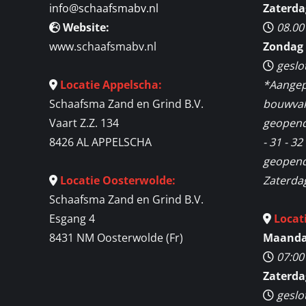
info@schaafsmabv.nl
Zaterda
Website:
08.00
www.schaafsmabv.nl
Zondag 
geslo
Locatie Appelscha:
*Aangep
Schaafsma Zand en Grind B.V.
bouwvak 
Vaart Z.Z. 134
geopend
8426 AL APPELSCHA
- 31 - 3
geopend 
Locatie Oosterwolde:
Zaterda
Schaafsma Zand en Grind B.V.
Esgang 4
Locat
8431 NM Oosterwolde (Fr)
Maandag
07:00
Zaterda
geslo