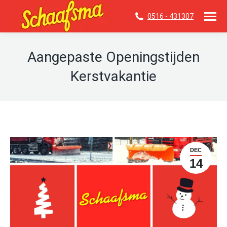
0516 - 431307
Aangepaste Openingstijden
Kerstvakantie
Je bent hier:
DEC
14