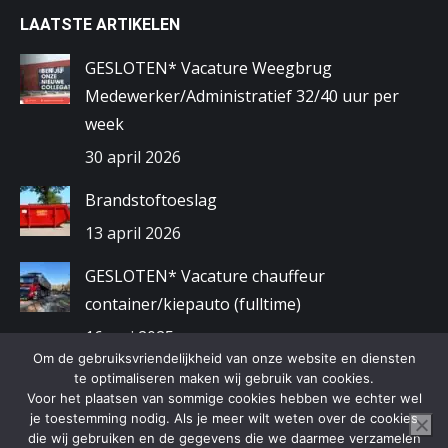
LAATSTE ARTIKELEN
GESLOTEN* Vacature Weegbrug
Medewerker/Administratief 32/40 uur per
week
30 april 2026
Brandstoftoeslag
13 april 2026
GESLOTEN* Vacature chauffeur
container/kiepauto (fulltime)
16 mei 2025
Om de gebruiksvriendelijkheid van onze website en diensten
Gewijzigde openingstijden kerstvakantie
te optimaliseren maken wij gebruik van cookies.
Voor het plaatsen van sommige cookies hebben we echter wel
2024/2025
je toestemming nodig. Als je meer wilt weten over de cookies
9 december 2024
die wij gebruiken en de gegevens die we daarmee verzamelen