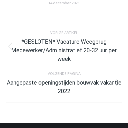
14 december 2021
Post
VORIGE ARTIKEL
navigation
*GESLOTEN* Vacature Weegbrug
Previous
Medewerker/Administratief 20-32 uur per
post:
week
VOLGENDE PAGINA
Aangepaste openingstijden bouwvak vakantie
Volgende
2022
artikel