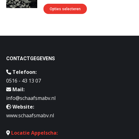
Deze
Dit
Opties selecteren
optie
product
kan
heeft
gekozen
meerdere
worden
variaties.
op
Deze
de
CONTACTGEGEVENS
optie
productpagina
kan
Telefoon:
gekozen
0516 - 43 13 07
worden
Mail:
op
info@schaafsmabv.nl
de
Website:
productpagina
www.schaafsmabv.nl
Locatie Appelscha: