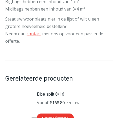
Bigbags hebben een inhoud van 1 m³
Midibags hebben een inhoud van 3/4 m³
Staat uw woonplaats niet in de lijst of wilt u een
grotere hoeveelheid bestellen?
Neem dan
contact
met ons op voor een passende
offerte.
Gerelateerde producten
Elbe split 8/16
Vanaf
€
168.80
incl. BTW
Dit
Opties selecteren