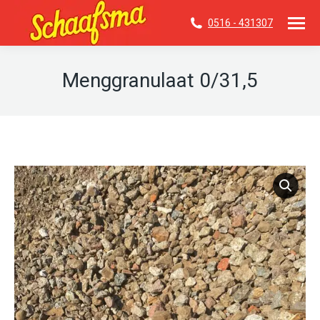
0516 - 431307
Menggranulaat 0/31,5
Je bent hier: