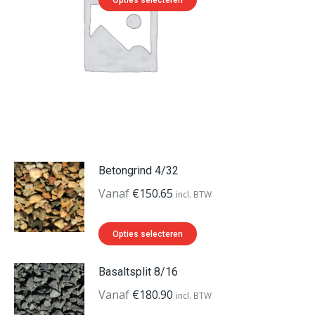
product
heeft
meerdere
variaties.
Deze
optie
kan
gekozen
Betongrind 4/32
worden
Vanaf
€
150.65
op
incl. BTW
de
Dit
productpagina
Opties selecteren
product
heeft
Basaltsplit 8/16
meerdere
Vanaf
€
180.90
incl. BTW
variaties.