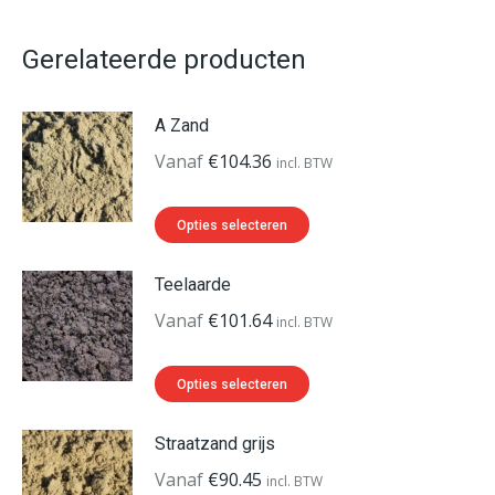
Gerelateerde producten
A Zand
Vanaf
€
104.36
incl. BTW
Dit
Opties selecteren
product
heeft
Teelaarde
meerdere
Vanaf
€
101.64
incl. BTW
variaties.
Deze
Dit
Opties selecteren
optie
product
kan
heeft
Straatzand grijs
gekozen
meerdere
Vanaf
€
90.45
incl. BTW