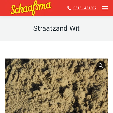
0516 - 431307
Straatzand Wit
Je bent hier: