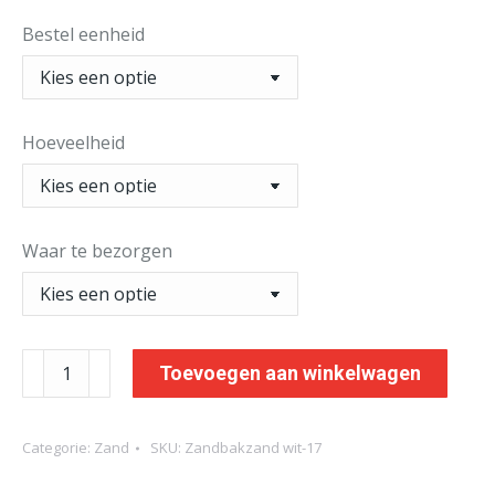
Bestel eenheid
Hoeveelheid
Waar te bezorgen
Straatzand
Toevoegen aan winkelwagen
wit
aantal
Categorie:
Zand
SKU:
Zandbakzand wit-17