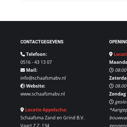
CONTACTGEGEVENS
OPENIN
Telefoon:
Locat
0516 - 43 13 07
Maandag
Mail:
08:00
info@schaafsmabv.nl
Zaterda
Website:
08.00
www.schaafsmabv.nl
Zondag 
geslo
Locatie Appelscha:
*Aangep
Schaafsma Zand en Grind B.V.
bouwvak 
Vaart Z.Z. 134
geopend