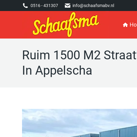
0516 - 431307
0516 - 431307
info@schaafsmabv.nl
info@schaafsmabv.nl
Home
H
Ruim 1500 M2 Straatw
In Appelscha