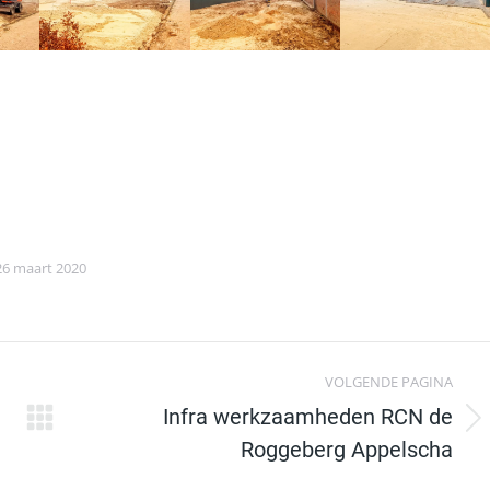
26 maart 2020
VOLGENDE PAGINA
Infra werkzaamheden RCN de
Volgende
Roggeberg Appelscha
artikel