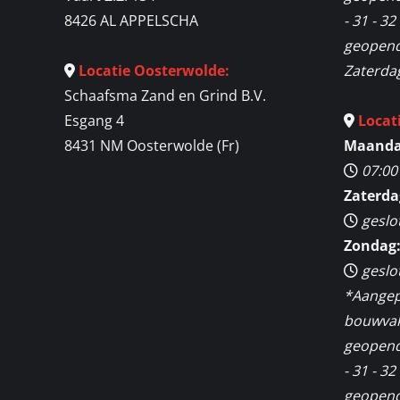
8426 AL APPELSCHA
- 31 - 3
geopend 
Locatie Oosterwolde:
Zaterda
Schaafsma Zand en Grind B.V.
Esgang 4
Locat
8431 NM Oosterwolde (Fr)
Maandag
07:00
Zaterda
geslo
Zondag
geslo
*Aangep
bouwvak 
geopend
- 31 - 3
geopend 