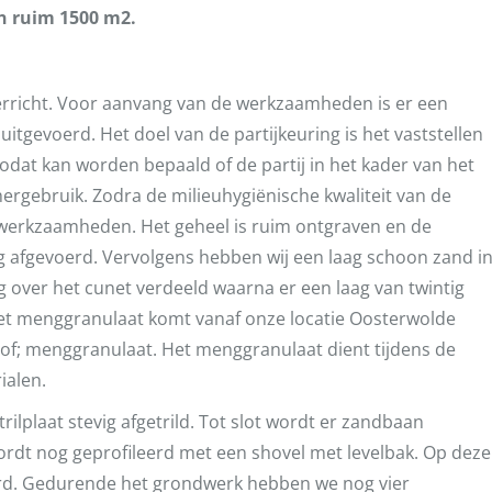
an ruim 1500 m2.
rricht. Voor aanvang van de werkzaamheden is er een
tgevoerd. Het doel van de partijkeuring is het vaststellen
zodat kan worden bepaald of de partij in het kader van het
ergebruik. Zodra de milieuhygiënische kwaliteit van de
ndwerkzaamheden. Het geheel is ruim ontgraven en de
ng afgevoerd. Vervolgens hebben wij een laag schoon zand i
g over het cunet verdeeld waarna er een laag van twintig
t menggranulaat komt vanaf onze locatie Oosterwolde
tof; menggranulaat. Het menggranulaat dient tijdens de
ialen.
lplaat stevig afgetrild. Tot slot wordt er zandbaan
ordt nog geprofileerd met een shovel met levelbak. Op deze
rd. Gedurende het grondwerk hebben we nog vier