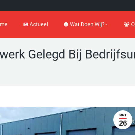
Actueel
Wat Doen Wij?
Over
ome
Actueel
Wat Doen Wij?
O
erk Gelegd Bij Bedrijfsu
MRT
26