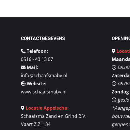
CONTACTGEGEVENS
OPENIN
Telefoon:
Locat
0516 - 43 13 07
Maandag
Mail:
08:00
info@schaafsmabv.nl
Zaterda
Website:
08.00
www.schaafsmabv.nl
Zondag 
geslo
Locatie Appelscha:
*Aangep
Schaafsma Zand en Grind B.V.
bouwvak 
Vaart Z.Z. 134
geopend