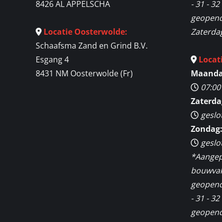
8426 AL APPELSCHA
- 31 - 3
geopend 
Locatie Oosterwolde:
Zaterda
Schaafsma Zand en Grind B.V.
Esgang 4
Locat
8431 NM Oosterwolde (Fr)
Maandag
07:00
Zaterda
geslo
Zondag
geslo
*Aangep
bouwvak 
geopend
- 31 - 3
geopend 