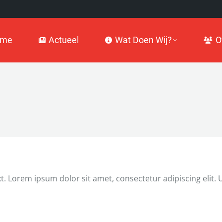
Actueel
Wat Doen Wij?
Over
ome
Actueel
Wat Doen Wij?
O
xt. Lorem ipsum dolor sit amet, consectetur adipiscing elit. U