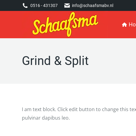
0516 - 431307
0516 - 431307
info@schaafsmabv.nl
info@schaafsmabv.nl
Home
H
Grind & Split
I am text block. Click edit button to change this te
pulvinar dapibus leo.