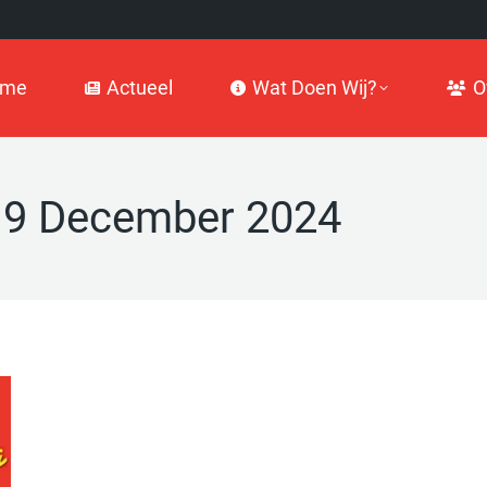
Actueel
Wat Doen Wij?
Over
ome
Actueel
Wat Doen Wij?
O
n
9 December 2024