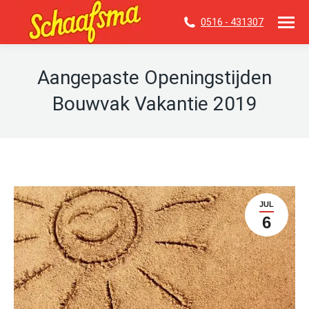
0516 - 431307
Aangepaste Openingstijden
Bouwvak Vakantie 2019
Je bent hier:
JUL
6