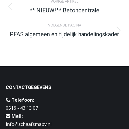
VORIGE ARTIKEL
navigation
Previous
** NIEUW!** Betoncentrale
post:
VOLGENDE PAGINA
Volgende
PFAS algemeen en tijdelijk handelingskader
artikel
CONTACTGEGEVENS
Telefoon:
0516 - 43 13 07
Mail:
info@schaafsmabv.nl