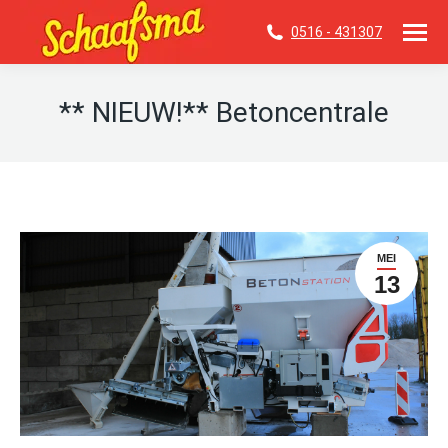
0516 - 431307
** NIEUW!** Betoncentrale
Je bent hier:
MEI
13