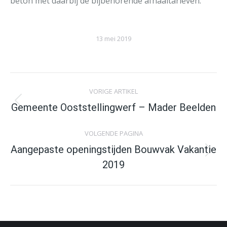
beton met daarbij de bijbehorende afhaaltarieven.
13 mei 2019
Post
VORIGE ARTIKEL
navigation
Previous
Gemeente Ooststellingwerf – Mader Beelden
post:
VOLGENDE PAGINA
Aangepaste openingstijden Bouwvak Vakantie
Volgende
2019
artikel