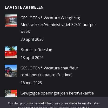
LAATSTE ARTIKELEN
GESLOTEN* Vacature Weegbrug
Medewerker/Administratief 32/40 uur per
week
30 april 2026
Brandstoftoeslag
13 april 2026
GESLOTEN* Vacature chauffeur
container/kiepauto (fulltime)
16 mei 2025
Gewijzigde openingstijden kerstvakantie
2024/2025
Om de gebruiksvriendelijkheid van onze website en diensten
9 december 2024