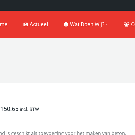
Actueel
Wat Doen Wij?
Over
ome
Actueel
Wat Doen Wij?
O
€
150.65
incl. BTW
nd is geschikt als toevoeging voor het maken van beton.