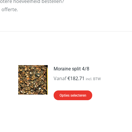
grotere hoeveelheid bestellen?
offerte.
Moraine split 4/8
Vanaf
€
182.71
incl. BTW
Dit
Opties selecteren
product
heeft
meerdere
variaties.