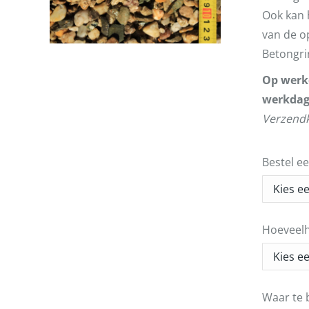
Ook kan 
van de op
Betongri
Op werkd
werkdag
Verzendk
Bestel e
Hoeveelh
Waar te 