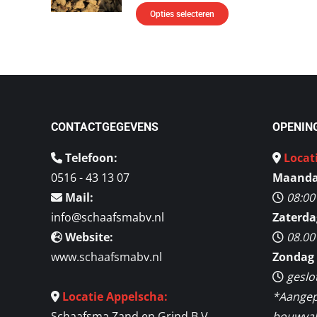
Deze
Dit
Opties selecteren
optie
product
kan
heeft
gekozen
meerdere
worden
variaties.
op
Deze
de
CONTACTGEGEVENS
OPENIN
optie
productpagina
kan
Telefoon:
Locat
gekozen
0516 - 43 13 07
Maandag
worden
Mail:
08:00
op
info@schaafsmabv.nl
Zaterda
de
Website:
08.00
productpagina
www.schaafsmabv.nl
Zondag 
geslo
Locatie Appelscha:
*Aangep
Schaafsma Zand en Grind B.V.
bouwvak 