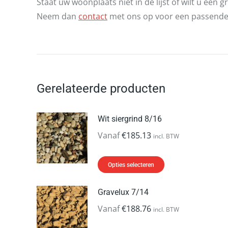
Staat uw woonplaats niet in de lijst of wilt u een 
Neem dan
contact
met ons op voor een passende 
Gerelateerde producten
Wit siergrind 8/16
Vanaf
€
185.13
incl. BTW
Dit
Opties selecteren
product
heeft
Gravelux 7/14
meerdere
Vanaf
€
188.76
incl. BTW
variaties.