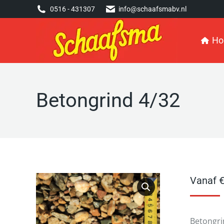
0516 - 431307
0516 - 431307
info@schaafsmabv.nl
info@schaafsmabv.nl
Home
H
Betongrind 4/32
Vanaf
Betongri