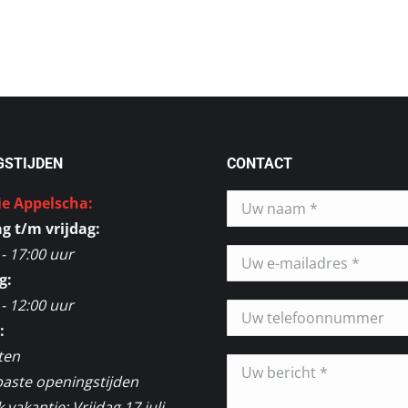
Deze
optie
kan
gekozen
worden
op
de
GSTIJDEN
CONTACT
productpagina
ie Appelscha:
 t/m vrijdag:
 - 17:00 uur
g:
 - 12:00 uur
:
ten
aste openingstijden
vakantie: Vrijdag 17 juli