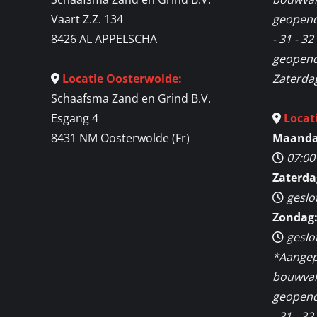
Vaart Z.Z. 134
geopend
8426 AL APPELSCHA
- 31 - 3
geopend 
Locatie Oosterwolde:
Zaterda
Schaafsma Zand en Grind B.V.
Esgang 4
Locat
8431 NM Oosterwolde (Fr)
Maandag
07:00
Zaterda
geslo
Zondag
geslo
*Aangep
bouwvak 
geopend
- 31 - 3