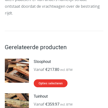
ontstaat doordat de vrachtwagen over de bestrating
rijdt.
Gerelateerde producten
Sloophout
Vanaf
€
217.80
incl. BTW
Dit
Opties selecteren
product
heeft
Tuinhout
meerdere
Vanaf
€
359.97
incl. BTW