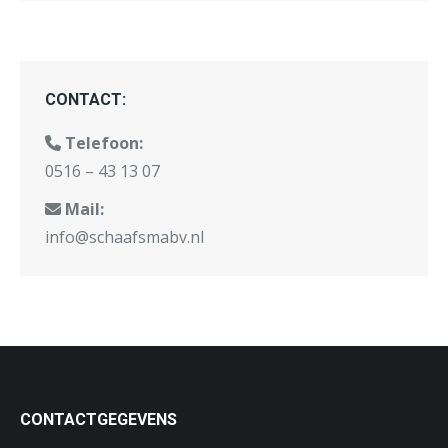
op
de
productpagina
CONTACT:
Telefoon:
0516 – 43 13 07
Mail:
info@schaafsmabv.nl
CONTACTGEGEVENS