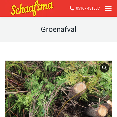
0516 - 431307
Groenafval
Je bent hier: