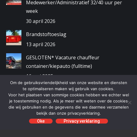
Medewerker/Administratief 32/40 uur per
week
30 april 2026
Brandstoftoeslag
13 april 2026
GESLOTEN* Vacature chauffeur
container/kiepauto (fulltime)
16 mei 2025
Om de gebruiksvriendelijkheid van onze website en diensten
Gewijzigde openingstijden kerstvakantie
te optimaliseren maken wij gebruik van cookies.
Voor het plaatsen van sommige cookies hebben we echter wel
2024/2025
je toestemming nodig. Als je meer wilt weten over de cookies
die wij gebruiken en de gegevens die we daarmee verzamelen
9 december 2024
bekijk dan onze privacyverklaring.
Oke
Privacy verklaring
Schaafsma BV | Alle rechten voorbehouden | Copyright © 2019