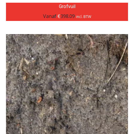
Grofvuil
Vanaf
€
398.09
incl. BTW