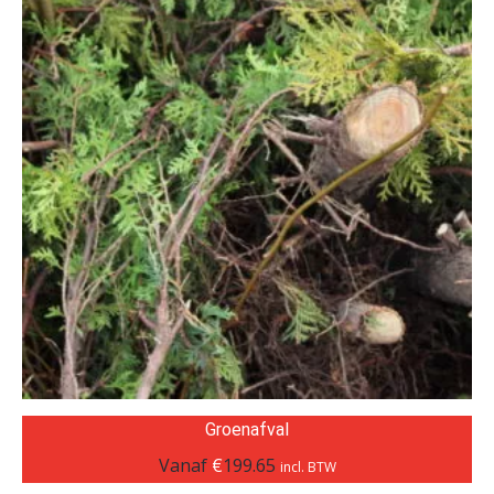
Groenafval
Vanaf
€
199.65
incl. BTW