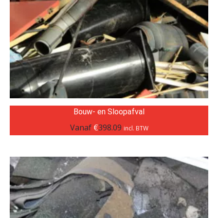
Bouw- en Sloopafval
Vanaf
€
398.09
incl. BTW