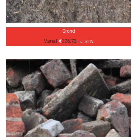
Grond
Vanaf
€
326.70
incl. BTW