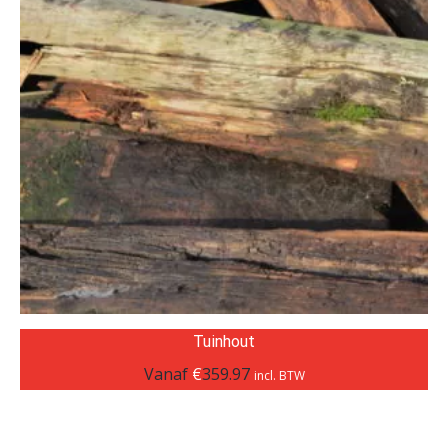
Tuinhout
Vanaf
€
359.97
incl. BTW