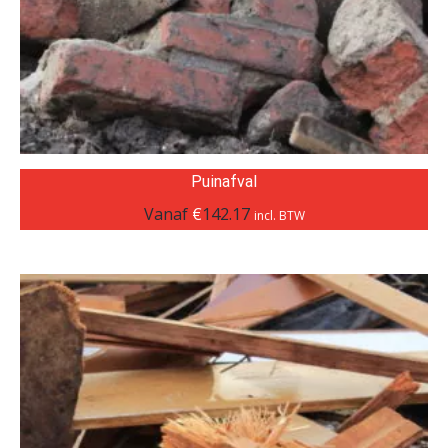
Puinafval
Vanaf
€
142.17
incl. BTW