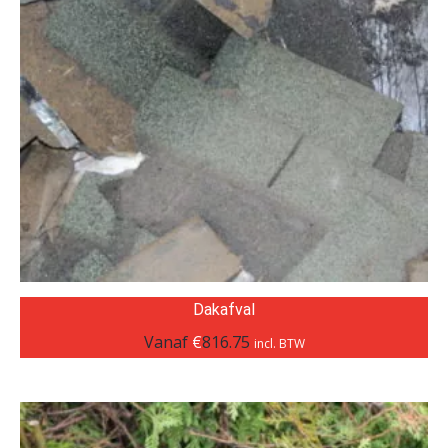
Dakafval
Vanaf
€
816.75
incl. BTW