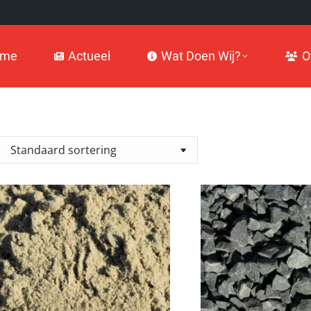
Actueel
Wat Doen Wij?
Over
ome
Actueel
Wat Doen Wij?
O