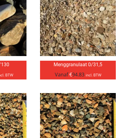
/130
Menggranulaat 0/31,5
Vanaf
€
94.83
ncl. BTW
incl. BTW