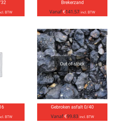
/32
Brekerzand
Vanaf
€
141.57
ncl. BTW
incl. BTW
Out of stock
/16
Gebroken asfalt 0/40
Vanaf
€
99.83
ncl. BTW
incl. BTW