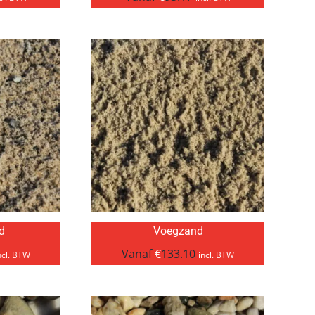
d
Voegzand
Vanaf
€
133.10
ncl. BTW
incl. BTW