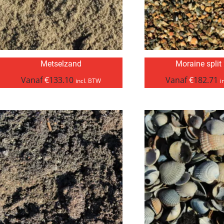
Metselzand
Moraine split
Vanaf
€
133.10
Vanaf
€
182.71
incl. BTW
i