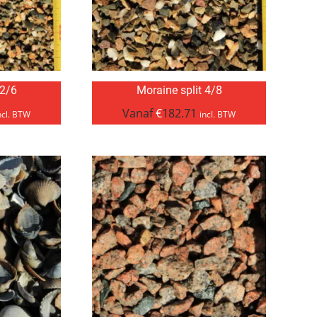
 2/6
Moraine split 4/8
Vanaf
€
182.71
ncl. BTW
incl. BTW