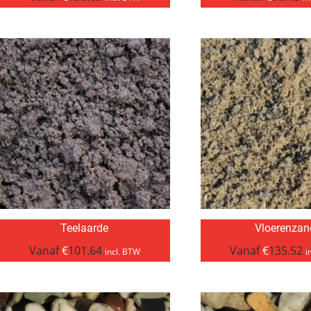
Teelaarde
Vloerenzan
Vanaf
€
101.64
Vanaf
€
135.52
incl. BTW
i