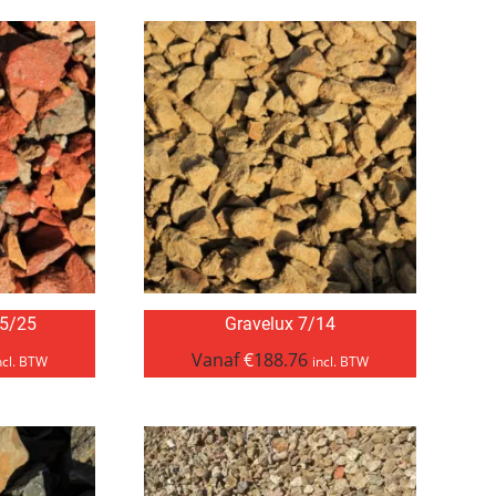
 5/25
Gravelux 7/14
Vanaf
€
188.76
ncl. BTW
incl. BTW