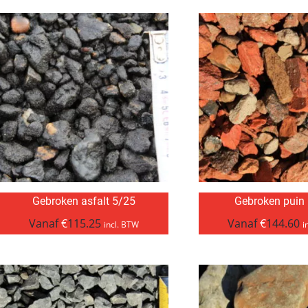
Gebroken asfalt 5/25
Gebroken puin
Vanaf
€
115.25
Vanaf
€
144.60
incl. BTW
i