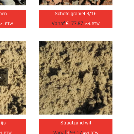
pen
Schots graniet 8/16
Vanaf
€
177.87
ncl. BTW
incl. BTW
k
ijs
Straatzand wit
Vanaf
€
93.17
cl. BTW
incl. BTW