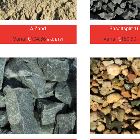
A Zand
Basaltsplit 1
Vanaf
€
104.36
Vanaf
€
180.90
incl. BTW
i