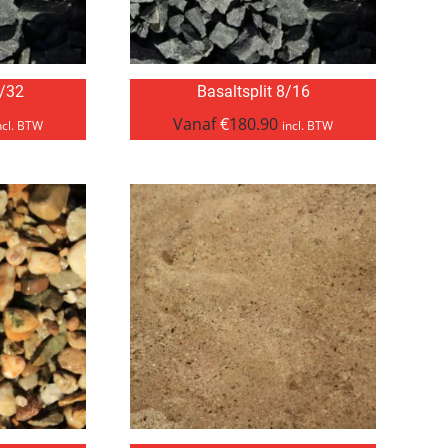
6/32
Basaltsplit 8/16
Vanaf
€
180.90
ncl. BTW
incl. BTW