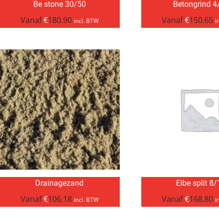
Be stone 30/50
Betongrind 4
Vanaf
€
180.90
Vanaf
€
150.65
incl. BTW
i
Drainagezand
Elbe split 8
Vanaf
€
106.18
Vanaf
€
168.80
incl. BTW
i