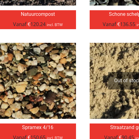
Natuurcompost
Schone schel
Vanaf
€
120.24
Vanaf
€
136.55
incl. BTW
i
Out of stoc
Spramex 4/16
Straatzand gr
Vanaf
€
150.65
Vanaf
€
90.45
incl. BTW
in