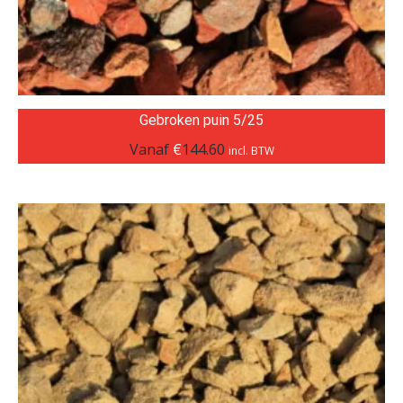
Gebroken puin 5/25
Vanaf
€
144.60
incl. BTW