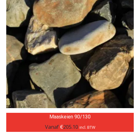
Maaskeien 90/130
Vanaf
€
205.10
incl. BTW