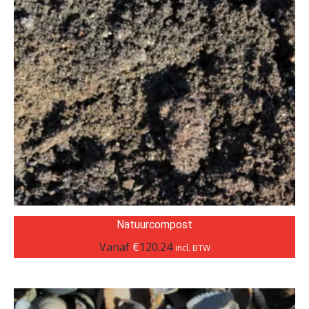
Natuurcompost
Vanaf
€
120.24
incl. BTW