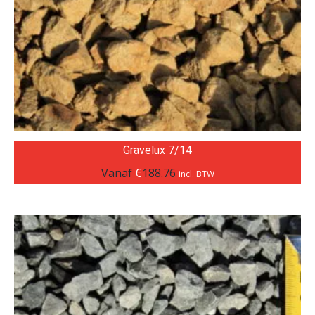
Gravelux 7/14
Vanaf
€
188.76
incl. BTW