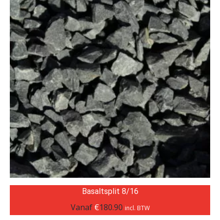
Basaltsplit 8/16
Vanaf
€
180.90
incl. BTW