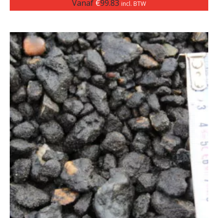
Vanaf
€
99.83
incl. BTW