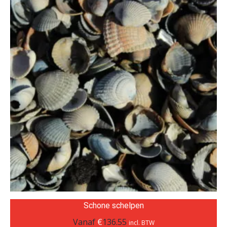
Schone schelpen
Vanaf
€
136.55
incl. BTW