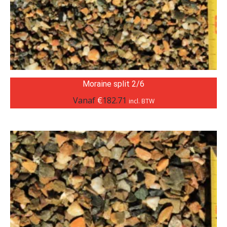
Moraine split 2/6
Vanaf
€
182.71
incl. BTW