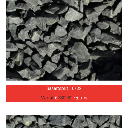
Basaltsplit 16/32
Vanaf
€
180.90
incl. BTW