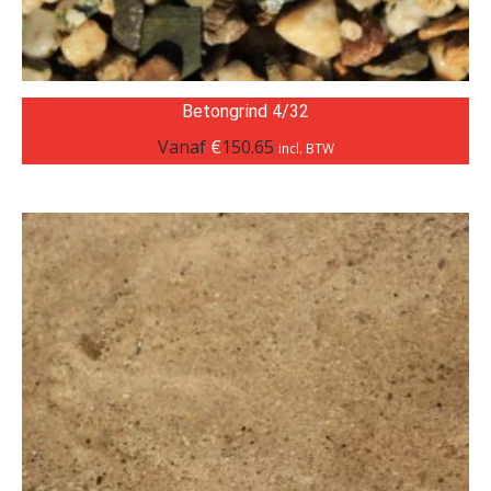
Betongrind 4/32
Vanaf
€
150.65
incl. BTW