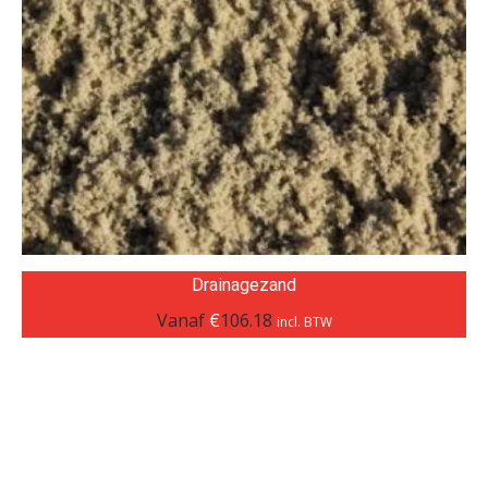
Drainagezand
Vanaf
€
106.18
incl. BTW