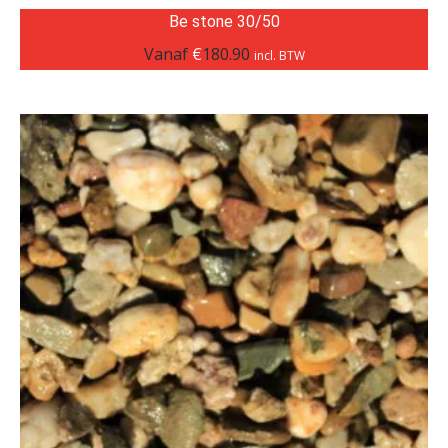
Be stone 30/50
Vanaf
€
180.90
incl. BTW