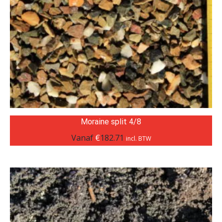
Moraine split 4/8
Vanaf
€
182.71
incl. BTW