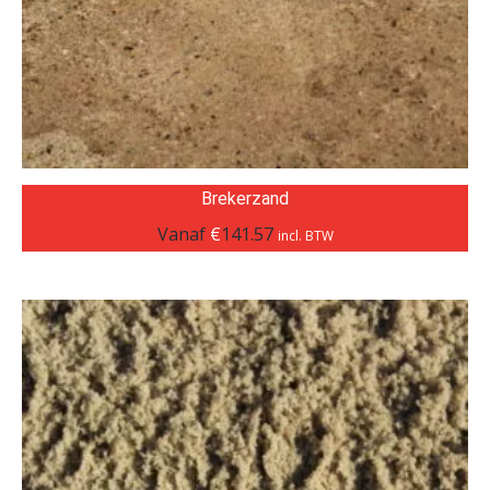
Brekerzand
Vanaf
€
141.57
incl. BTW