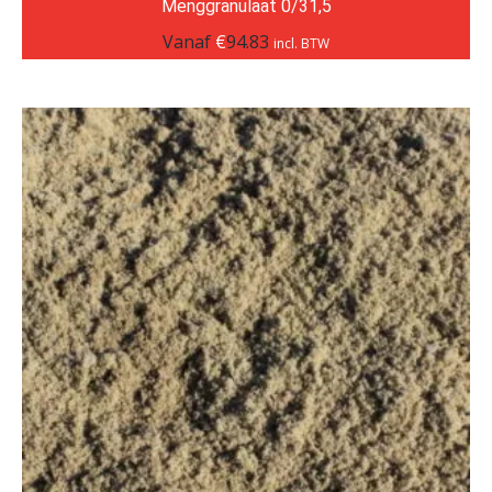
Menggranulaat 0/31,5
Vanaf
€
94.83
incl. BTW