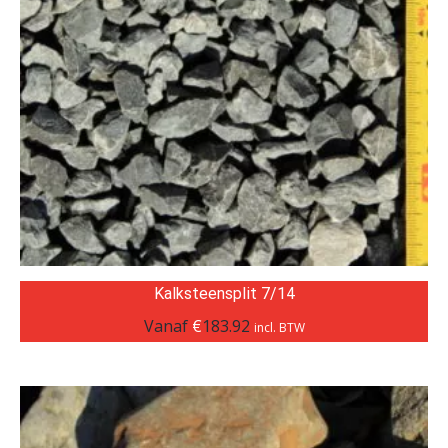
Kalksteensplit 7/14
Vanaf
€
183.92
incl. BTW