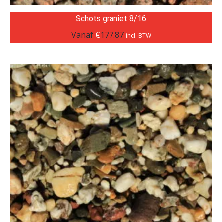
Schots graniet 8/16
Vanaf
€
177.87
incl. BTW