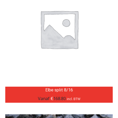
Elbe split 8/16
Vanaf
€
168.80
incl. BTW