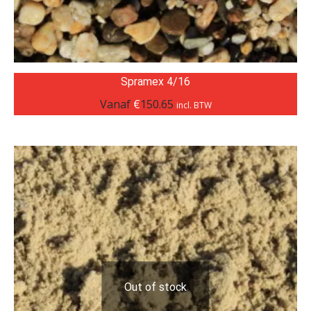
Spramex 4/16
Vanaf
€
150.65
incl. BTW
Out of stock