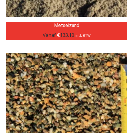
Metselzand
Vanaf
€
133.10
incl. BTW