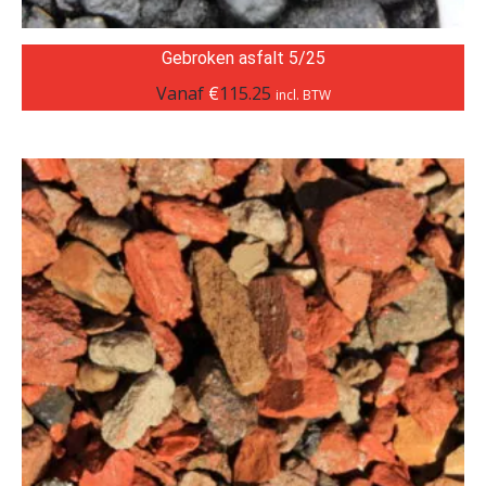
Gebroken asfalt 5/25
Vanaf
€
115.25
incl. BTW