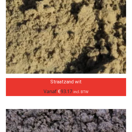
Straatzand wit
Vanaf
€
93.17
incl. BTW