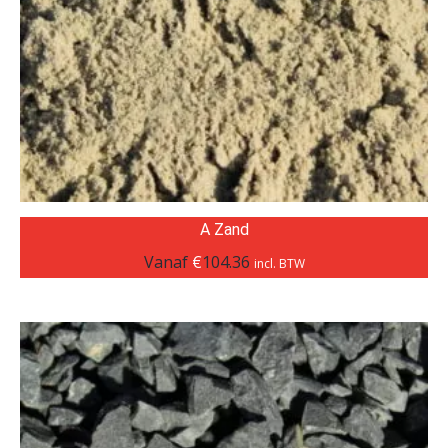
A Zand
Vanaf
€
104.36
incl. BTW