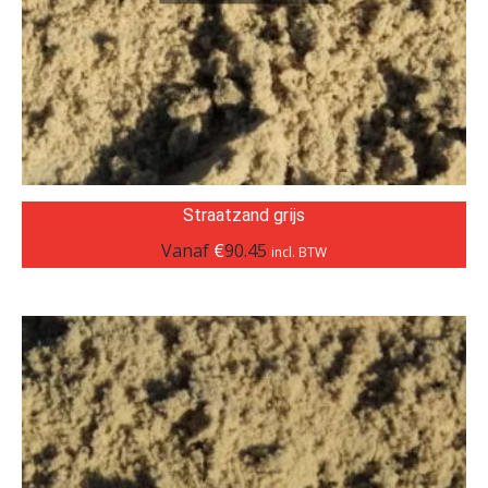
Straatzand grijs
Vanaf
€
90.45
incl. BTW