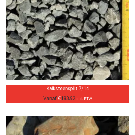
Kalksteensplit 7/14
Vanaf
€
183.92
incl. BTW