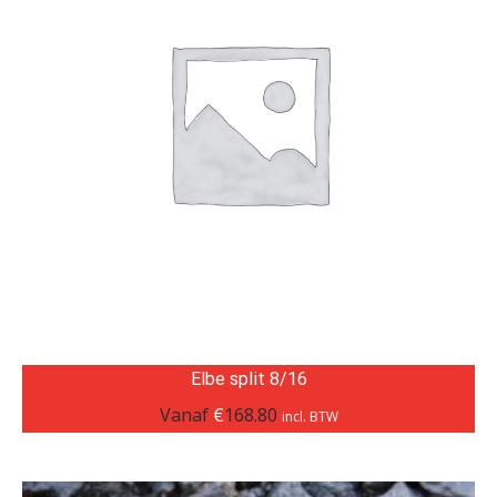
Elbe split 8/16
Vanaf
€
168.80
incl. BTW