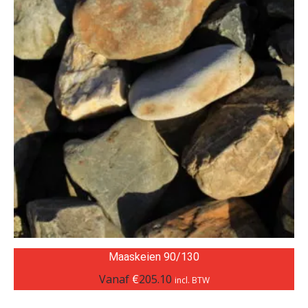
Maaskeien 90/130
Vanaf
€
205.10
incl. BTW