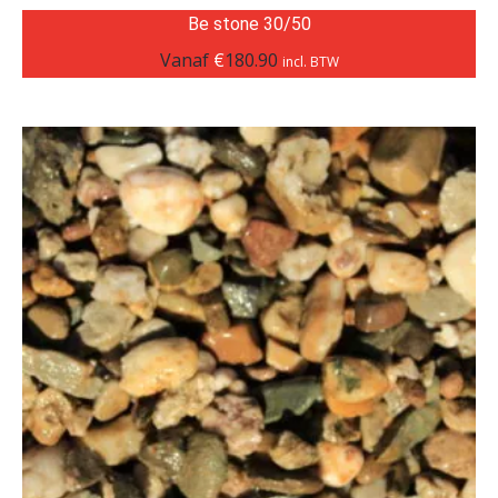
Be stone 30/50
Vanaf
€
180.90
incl. BTW