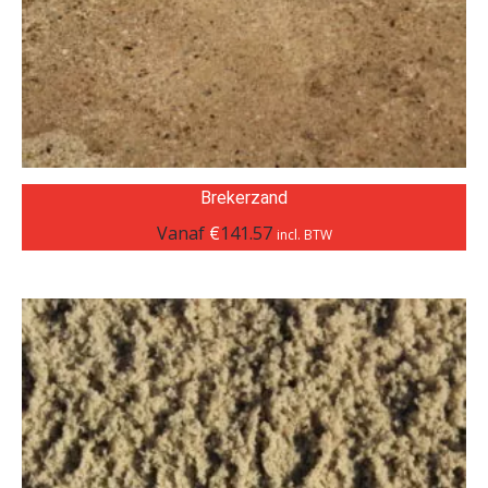
Brekerzand
Vanaf
€
141.57
incl. BTW