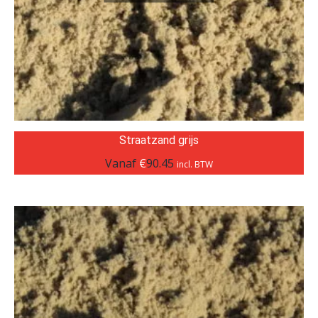
Straatzand grijs
Vanaf
€
90.45
incl. BTW