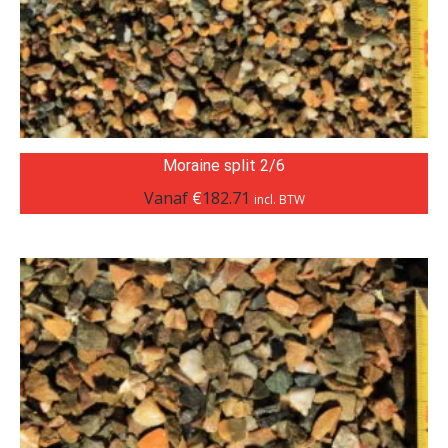
Moraine split 2/6
Vanaf
€
182.71
incl. BTW