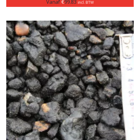
Vanaf
€
99.83
incl. BTW