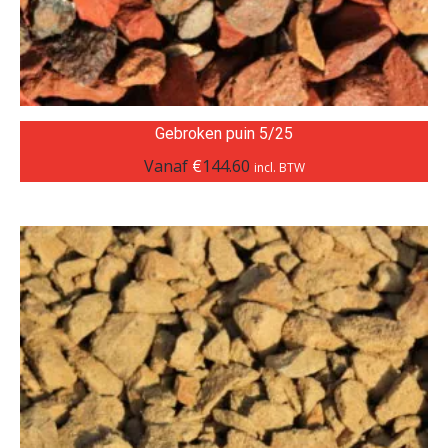
Gebroken puin 5/25
Vanaf
€
144.60
incl. BTW