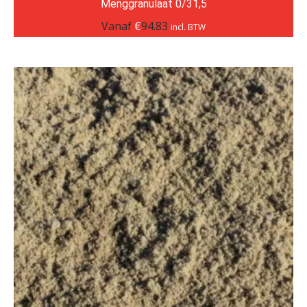
Menggranulaat 0/31,5
Vanaf
€
94.83
incl. BTW