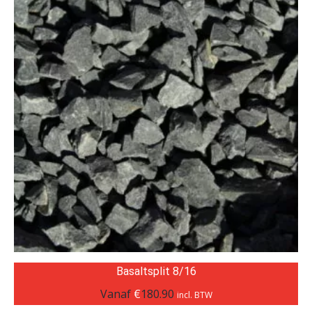
Basaltsplit 8/16
Vanaf
€
180.90
incl. BTW