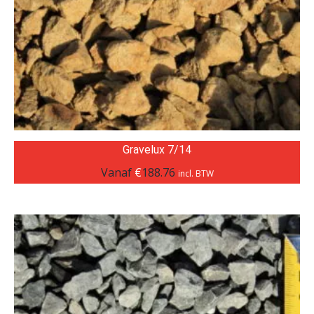
Gravelux 7/14
Vanaf
€
188.76
incl. BTW