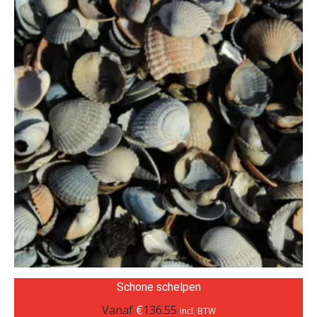
Schone schelpen
Vanaf
€
136.55
incl. BTW