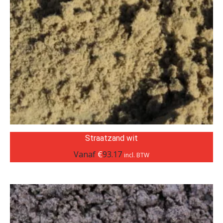
Straatzand wit
Vanaf
€
93.17
incl. BTW