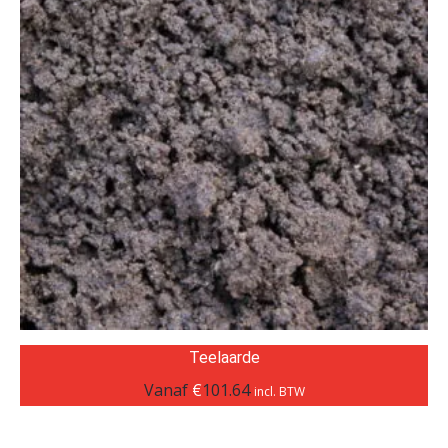
Teelaarde
Vanaf
€
101.64
incl. BTW