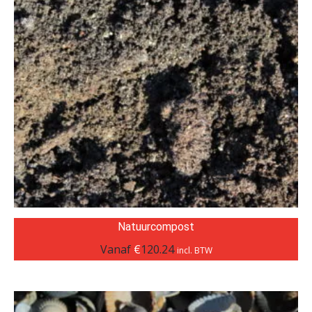
Natuurcompost
Vanaf
€
120.24
incl. BTW