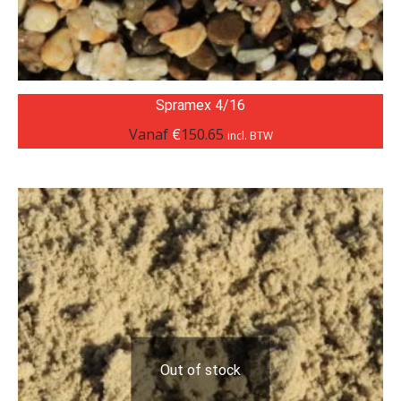
Spramex 4/16
Vanaf
€
150.65
incl. BTW
Out of stock