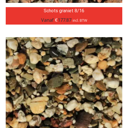
Schots graniet 8/16
Vanaf
€
177.87
incl. BTW