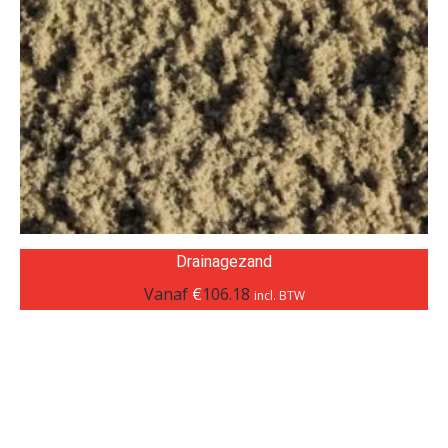
Drainagezand
Vanaf
€
106.18
incl. BTW