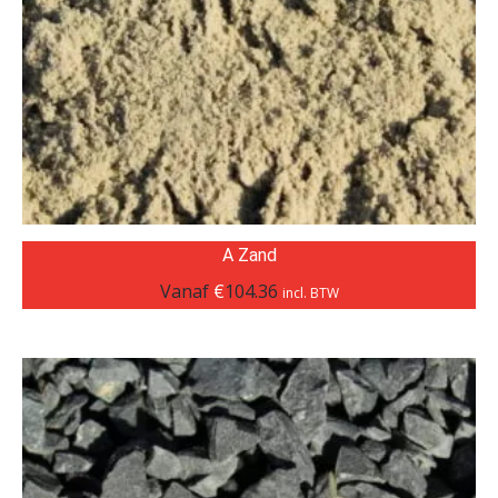
A Zand
Vanaf
€
104.36
incl. BTW