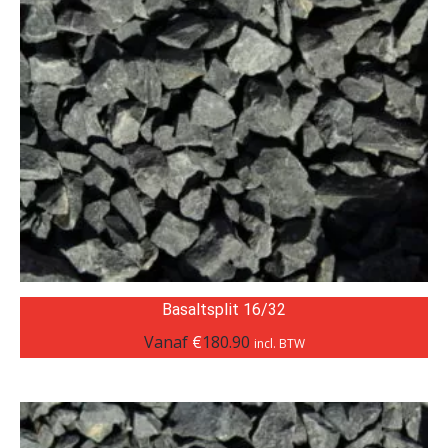
Basaltsplit 16/32
Vanaf
€
180.90
incl. BTW