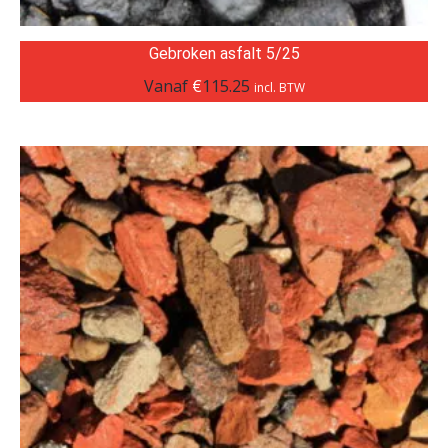
Gebroken asfalt 5/25
Vanaf
€
115.25
incl. BTW