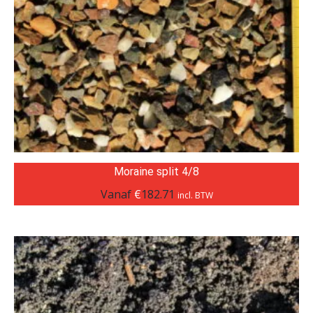
Moraine split 4/8
Vanaf
€
182.71
incl. BTW