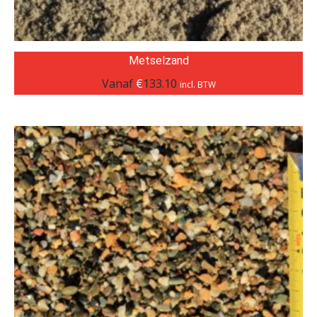
Metselzand
Vanaf
€
133.10
incl. BTW