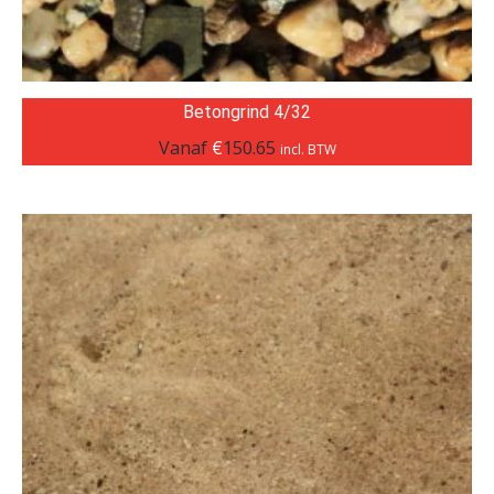
Betongrind 4/32
Vanaf
€
150.65
incl. BTW