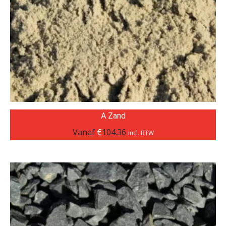
A Zand
Vanaf
€
104.36
incl. BTW