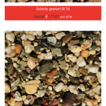
Schots graniet 8/16
Vanaf
€
177.87
incl. BTW