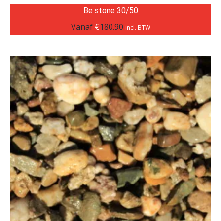
Be stone 30/50
Vanaf
€
180.90
incl. BTW