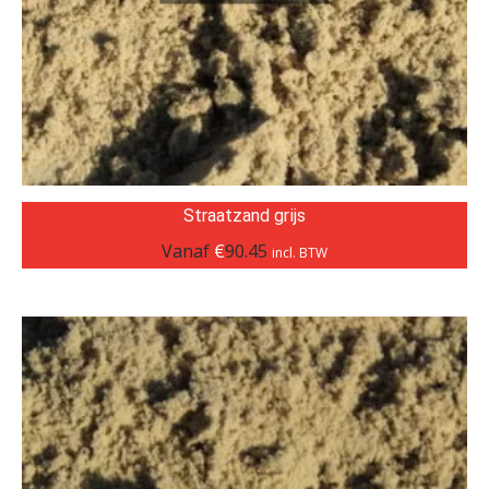
Straatzand grijs
Vanaf
€
90.45
incl. BTW