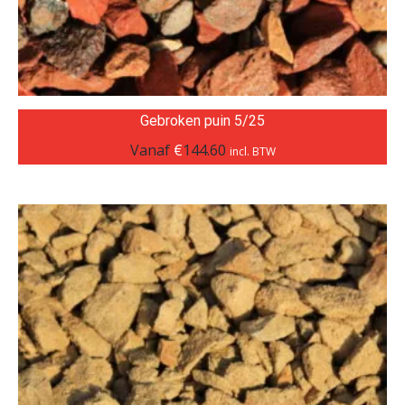
Gebroken puin 5/25
Vanaf
€
144.60
incl. BTW