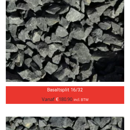
Basaltsplit 16/32
Vanaf
€
180.90
incl. BTW