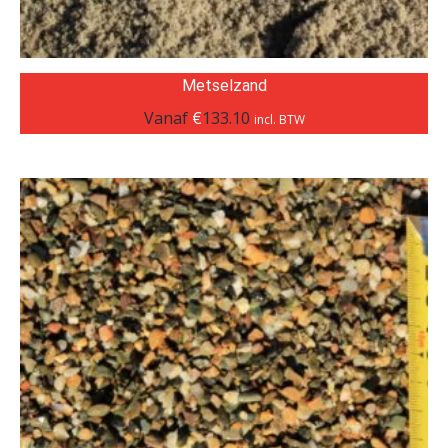
Metselzand
Vanaf
€
133.10
incl. BTW