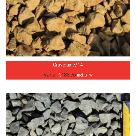
Gravelux 7/14
Vanaf
€
188.76
incl. BTW