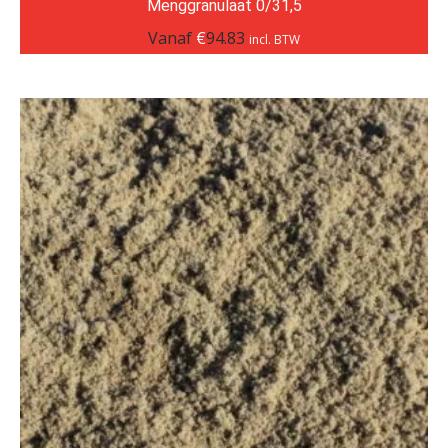
Menggranulaat 0/31,5
Vanaf
€
94.83
incl. BTW