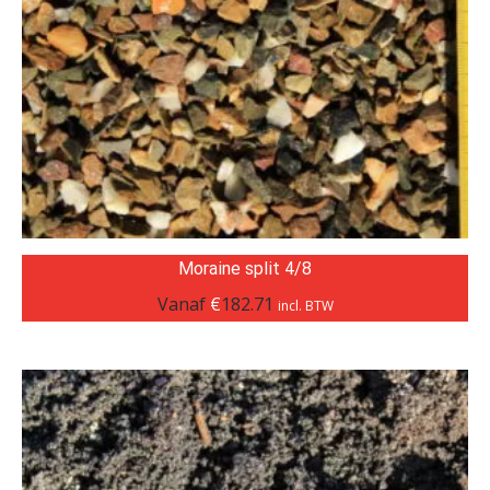
Moraine split 4/8
Vanaf
€
182.71
incl. BTW