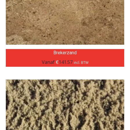
Brekerzand
Vanaf
€
141.57
incl. BTW