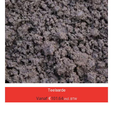
Teelaarde
Vanaf
€
101.64
incl. BTW