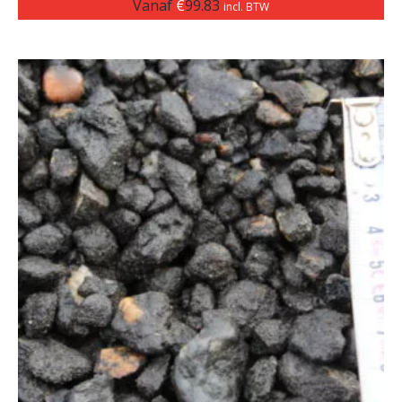
Vanaf
€
99.83
incl. BTW