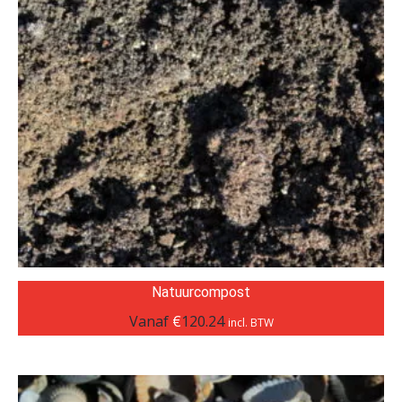
Natuurcompost
Vanaf
€
120.24
incl. BTW