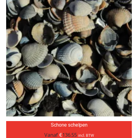
Schone schelpen
Vanaf
€
136.55
incl. BTW