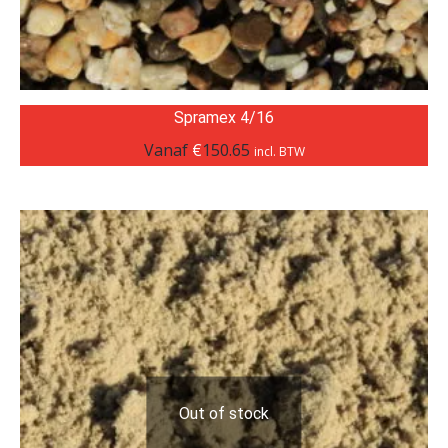
Spramex 4/16
Vanaf
€
150.65
incl. BTW
Out of stock