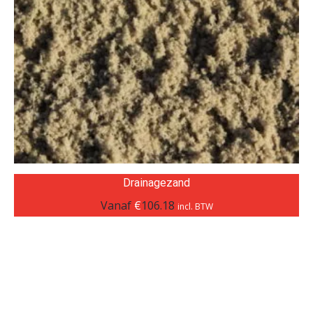
Drainagezand
Vanaf
€
106.18
incl. BTW