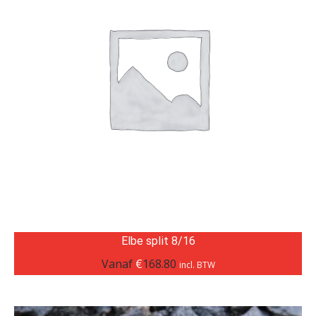
Elbe split 8/16
Vanaf
€
168.80
incl. BTW