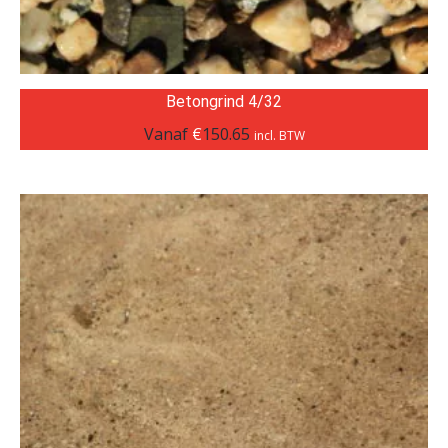
Betongrind 4/32
Vanaf
€
150.65
incl. BTW