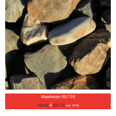
Maaskeien 90/130
Vanaf
€
205.10
incl. BTW