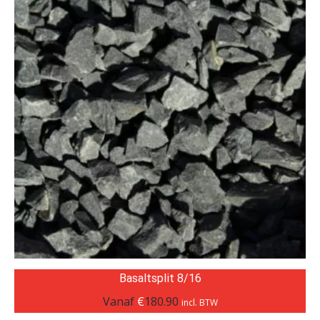
Basaltsplit 8/16
Vanaf
€
180.90
incl. BTW