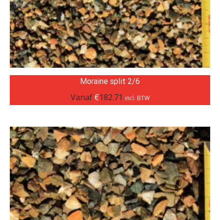
Moraine split 2/6
Vanaf
€
182.71
incl. BTW