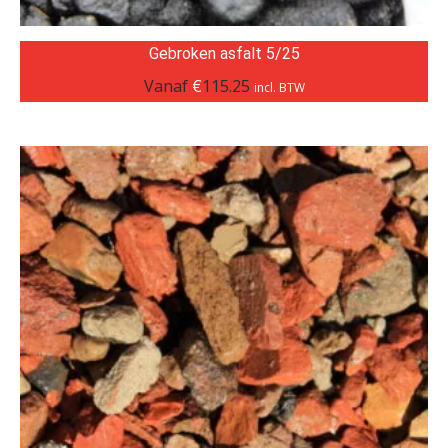
Gebroken asfalt 5/25
Vanaf
€
115.25
incl. BTW