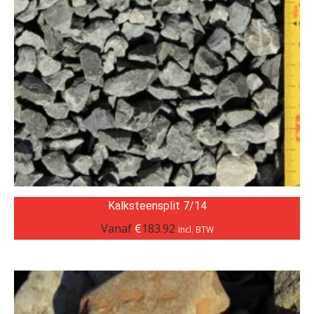
Kalksteensplit 7/14
Vanaf
€
183.92
incl. BTW