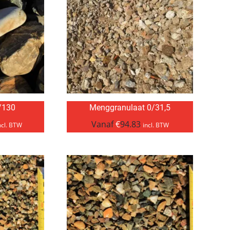
/130
Menggranulaat 0/31,5
Vanaf
€
94.83
ncl. BTW
incl. BTW