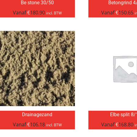
Be stone 30/50
Betongrind 4
Vanaf
€
180.90
Vanaf
€
150.65
incl. BTW
i
Drainagezand
Elbe split 8
Vanaf
€
106.18
Vanaf
€
168.80
incl. BTW
i