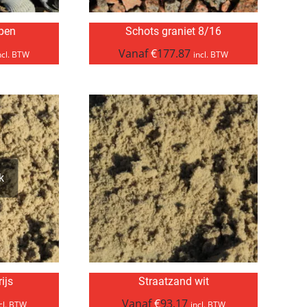
pen
Schots graniet 8/16
Vanaf
€
177.87
ncl. BTW
incl. BTW
k
ijs
Straatzand wit
Vanaf
€
93.17
cl. BTW
incl. BTW