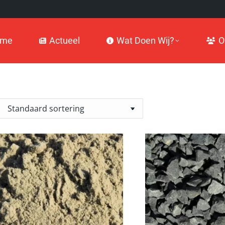
Actueel
Wat Doen Wij?
Over
ome
Actueel
Wat Doen Wij?
O