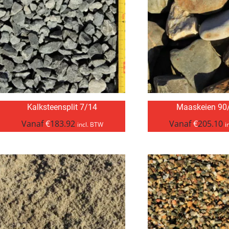
Kalksteensplit 7/14
Maaskeien 90
Vanaf
€
183.92
Vanaf
€
205.10
incl. BTW
i