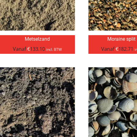
Metselzand
Moraine split
Vanaf
€
133.10
Vanaf
€
182.71
incl. BTW
i