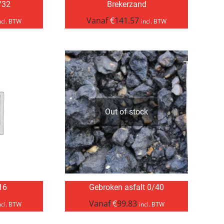
/32
Brekerzand
Vanaf
€
141.57
ncl. BTW
incl. BTW
Out of stock
/16
Gebroken asfalt 0/40
Vanaf
€
99.83
ncl. BTW
incl. BTW