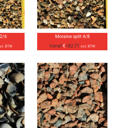
 2/6
Moraine split 4/8
Vanaf
€
182.71
ncl. BTW
incl. BTW