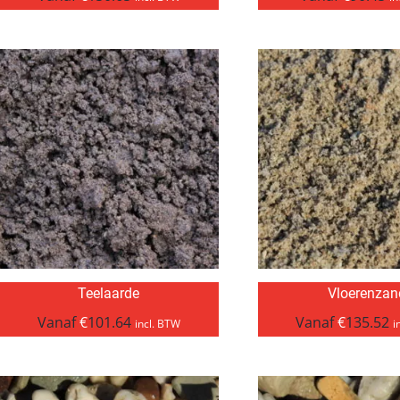
Teelaarde
Vloerenzan
Vanaf
€
101.64
Vanaf
€
135.52
incl. BTW
i