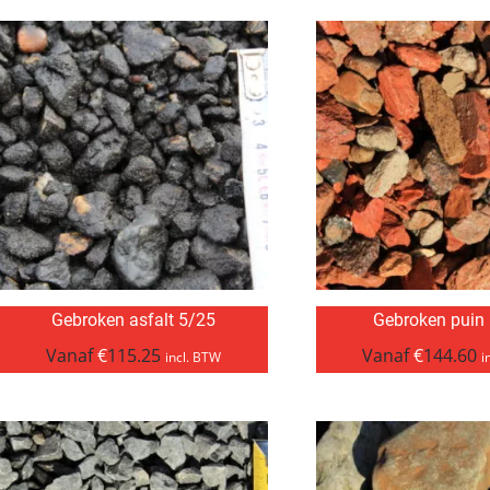
Gebroken asfalt 5/25
Gebroken puin
Vanaf
€
115.25
Vanaf
€
144.60
incl. BTW
i