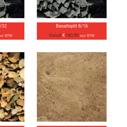
6/32
Basaltsplit 8/16
Vanaf
€
180.90
ncl. BTW
incl. BTW