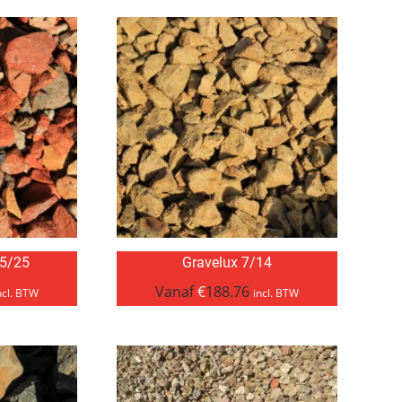
 5/25
Gravelux 7/14
Vanaf
€
188.76
ncl. BTW
incl. BTW