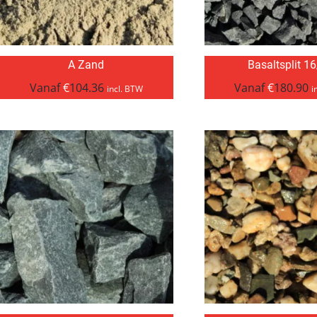
A Zand
Basaltsplit 1
Vanaf
€
104.36
Vanaf
€
180.90
incl. BTW
i