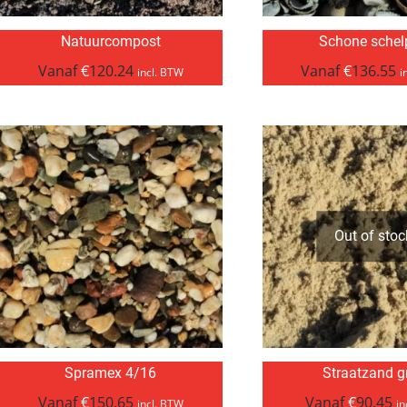
Natuurcompost
Schone schel
Vanaf
€
120.24
Vanaf
€
136.55
incl. BTW
i
Out of stoc
Spramex 4/16
Straatzand gr
Vanaf
€
150.65
Vanaf
€
90.45
incl. BTW
in