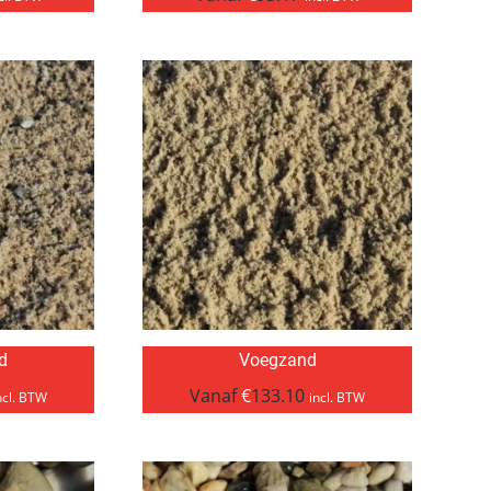
d
Voegzand
Vanaf
€
133.10
ncl. BTW
incl. BTW