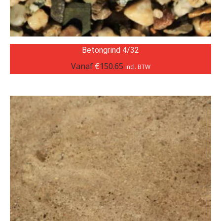
Betongrind 4/32
Vanaf
€
150.65
incl. BTW