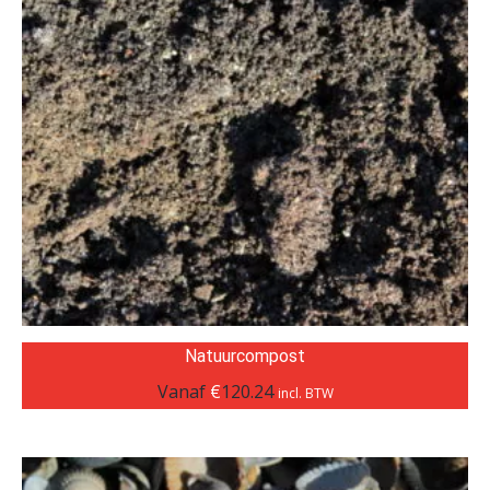
Natuurcompost
Vanaf
€
120.24
incl. BTW