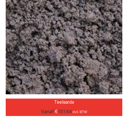
Teelaarde
Vanaf
€
101.64
incl. BTW