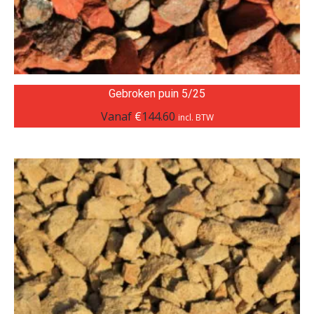
Gebroken puin 5/25
Vanaf
€
144.60
incl. BTW