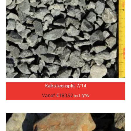
Kalksteensplit 7/14
Vanaf
€
183.92
incl. BTW