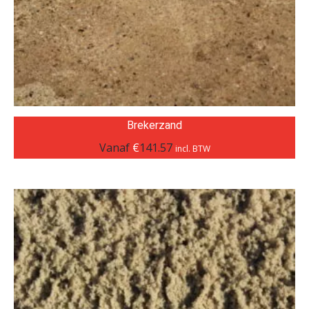
Brekerzand
Vanaf
€
141.57
incl. BTW