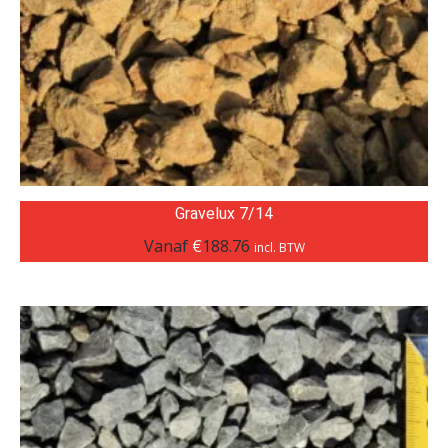
Gravelux 7/14
Vanaf
€
188.76
incl. BTW