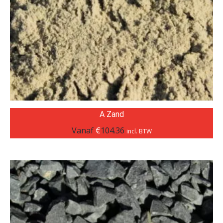
A Zand
Vanaf
€
104.36
incl. BTW