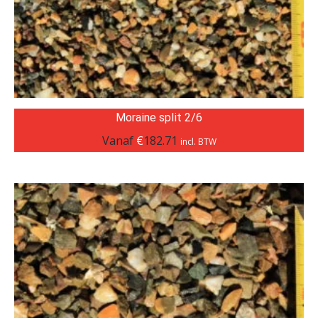
Moraine split 2/6
Vanaf
€
182.71
incl. BTW