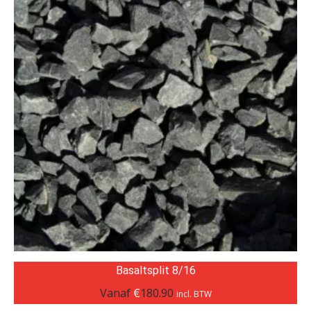
Basaltsplit 8/16
Vanaf
€
180.90
incl. BTW