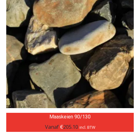
Maaskeien 90/130
Vanaf
€
205.10
incl. BTW