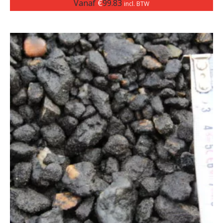
Vanaf
€
99.83
incl. BTW