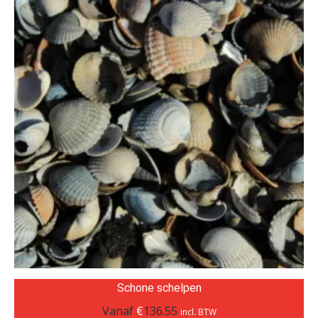
Schone schelpen
Vanaf
€
136.55
incl. BTW