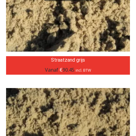
Straatzand grijs
Vanaf
€
90.45
incl. BTW