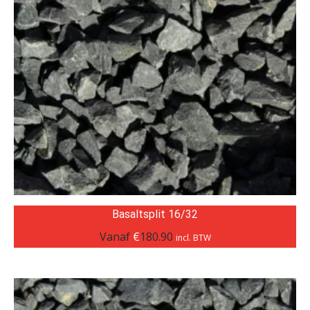
Basaltsplit 16/32
Vanaf
€
180.90
incl. BTW