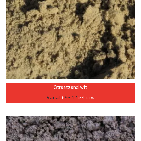
Straatzand wit
Vanaf
€
93.17
incl. BTW