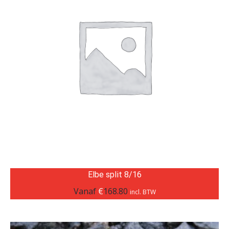
Elbe split 8/16
Vanaf
€
168.80
incl. BTW