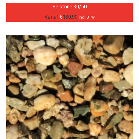
Be stone 30/50
Vanaf
€
180.90
incl. BTW