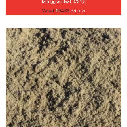
Menggranulaat 0/31,5
Vanaf
€
94.83
incl. BTW