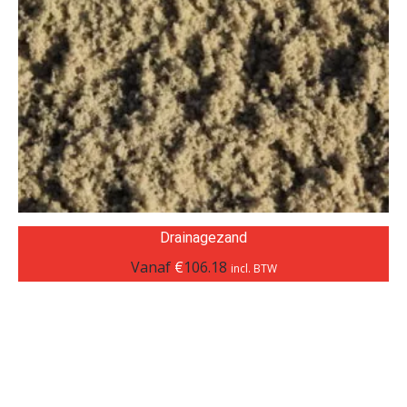
Drainagezand
Vanaf
€
106.18
incl. BTW