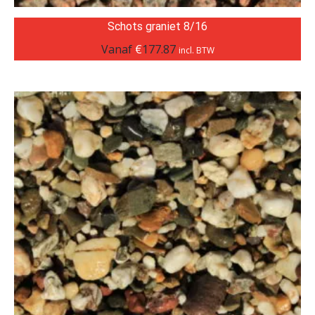
Schots graniet 8/16
Vanaf
€
177.87
incl. BTW