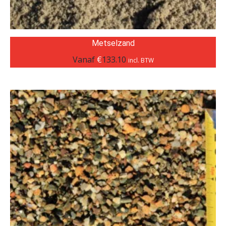
Metselzand
Vanaf
€
133.10
incl. BTW