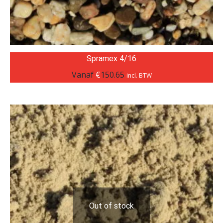
Spramex 4/16
Vanaf
€
150.65
incl. BTW
Out of stock