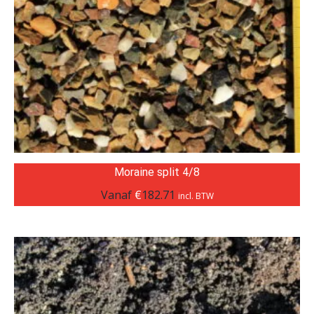
Moraine split 4/8
Vanaf
€
182.71
incl. BTW