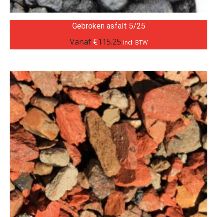
Gebroken asfalt 5/25
Vanaf
€
115.25
incl. BTW