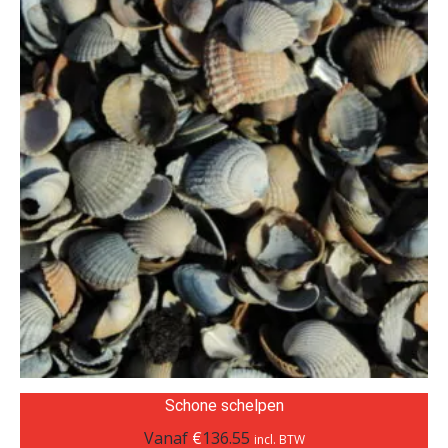
Schone schelpen
Vanaf
€
136.55
incl. BTW