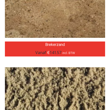
Brekerzand
Vanaf
€
141.57
incl. BTW