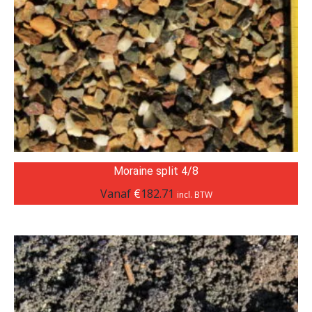
Moraine split 4/8
Vanaf
€
182.71
incl. BTW