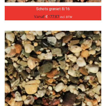
Schots graniet 8/16
Vanaf
€
177.87
incl. BTW