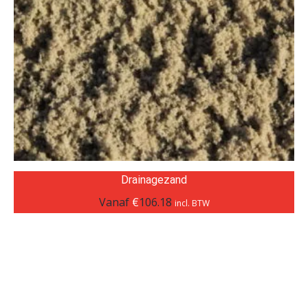
Drainagezand
Vanaf
€
106.18
incl. BTW