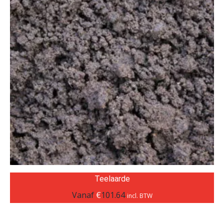
Teelaarde
Vanaf
€
101.64
incl. BTW