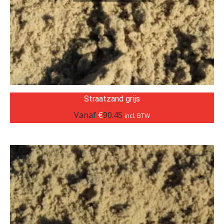
Straatzand grijs
Vanaf
€
90.45
incl. BTW