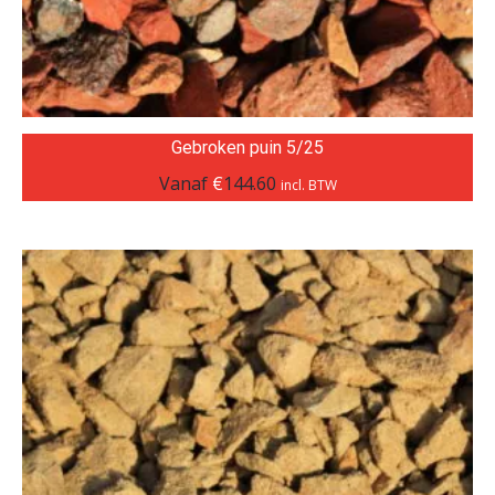
Gebroken puin 5/25
Vanaf
€
144.60
incl. BTW