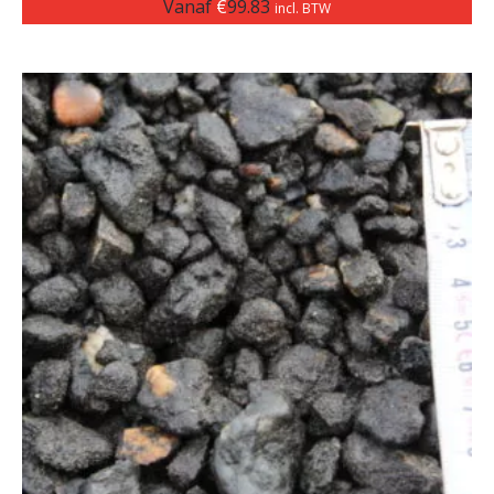
Vanaf
€
99.83
incl. BTW