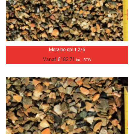
Moraine split 2/6
Vanaf
€
182.71
incl. BTW