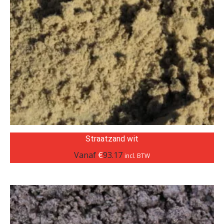
Straatzand wit
Vanaf
€
93.17
incl. BTW