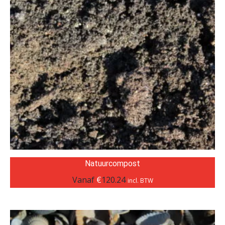
Natuurcompost
Vanaf
€
120.24
incl. BTW