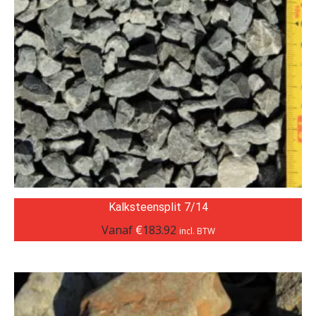
Kalksteensplit 7/14
Vanaf
€
183.92
incl. BTW