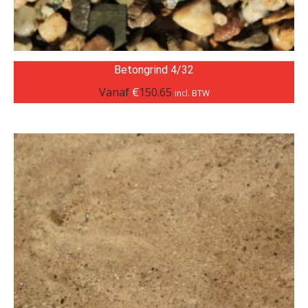
Betongrind 4/32
Vanaf
€
150.65
incl. BTW