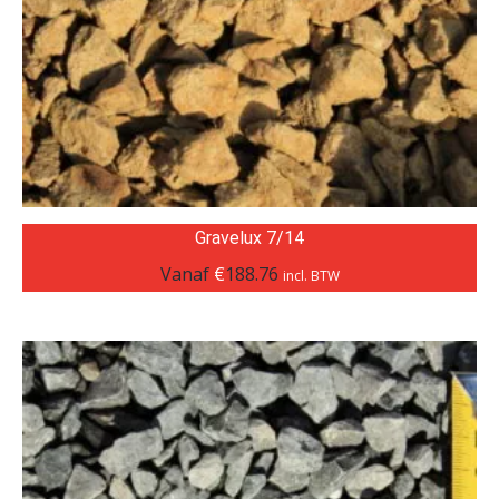
Gravelux 7/14
Vanaf
€
188.76
incl. BTW