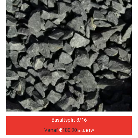
Basaltsplit 8/16
Vanaf
€
180.90
incl. BTW