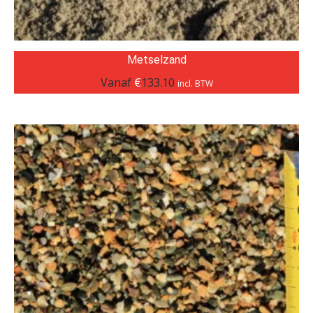
Metselzand
Vanaf
€
133.10
incl. BTW