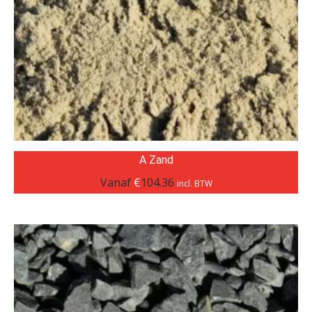
A Zand
Vanaf
€
104.36
incl. BTW