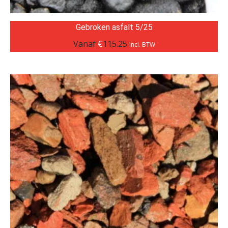
Gebroken asfalt 5/25
Vanaf
€
115.25
incl. BTW