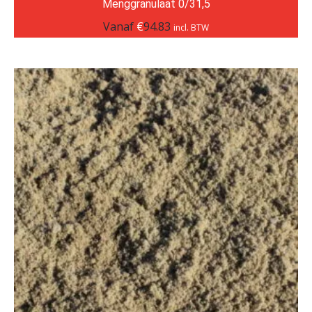
Menggranulaat 0/31,5
Vanaf
€
94.83
incl. BTW