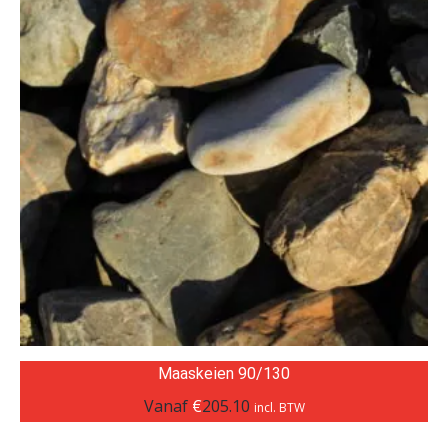
Maaskeien 90/130
Vanaf
€
205.10
incl. BTW