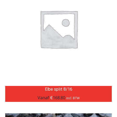
Elbe split 8/16
Vanaf
€
168.80
incl. BTW