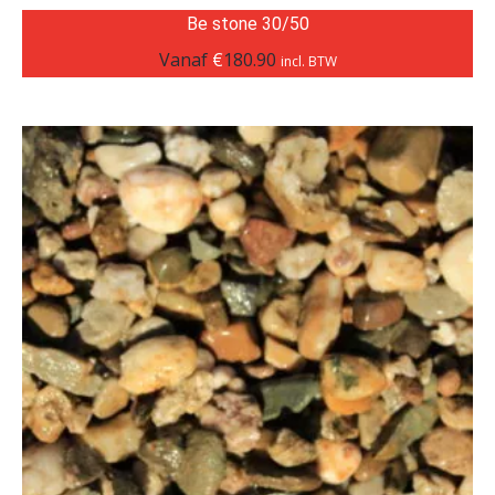
Be stone 30/50
Vanaf
€
180.90
incl. BTW