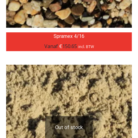
Spramex 4/16
Vanaf
€
150.65
incl. BTW
Out of stock