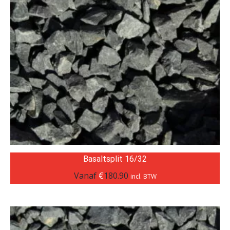
Basaltsplit 16/32
Vanaf
€
180.90
incl. BTW