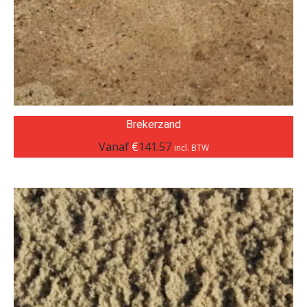
Brekerzand
Vanaf
€
141.57
incl. BTW