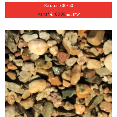
Be stone 30/50
Vanaf
€
180.90
incl. BTW