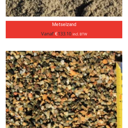
Metselzand
Vanaf
€
133.10
incl. BTW