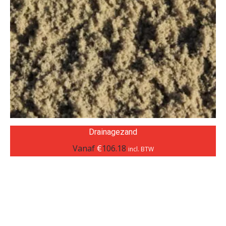
Drainagezand
Vanaf
€
106.18
incl. BTW