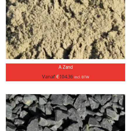
A Zand
Vanaf
€
104.36
incl. BTW