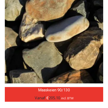
Maaskeien 90/130
Vanaf
€
205.10
incl. BTW