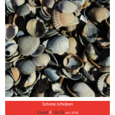
Schone schelpen
Vanaf
€
136.55
incl. BTW