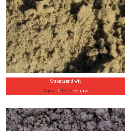
Straatzand wit
Vanaf
€
93.17
incl. BTW