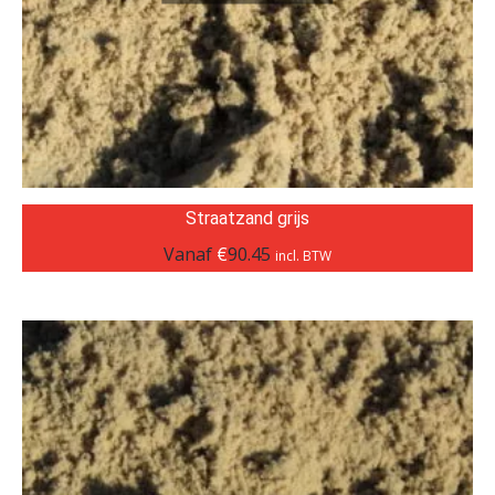
Straatzand grijs
Vanaf
€
90.45
incl. BTW