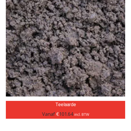
Teelaarde
Vanaf
€
101.64
incl. BTW