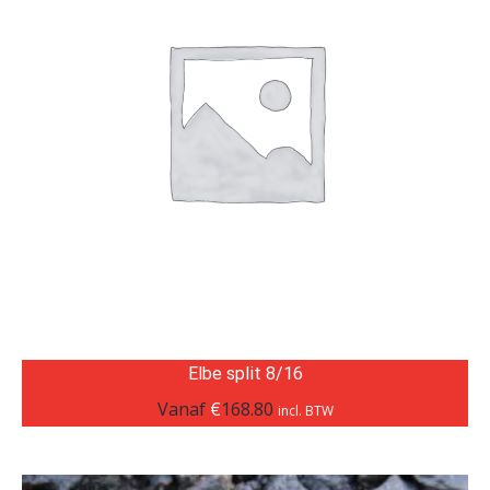
Elbe split 8/16
Vanaf
€
168.80
incl. BTW