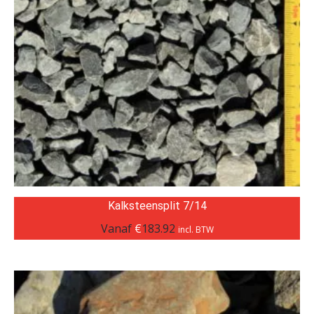
Kalksteensplit 7/14
Vanaf
€
183.92
incl. BTW