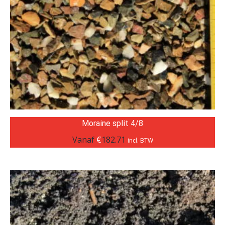
Moraine split 4/8
Vanaf
€
182.71
incl. BTW