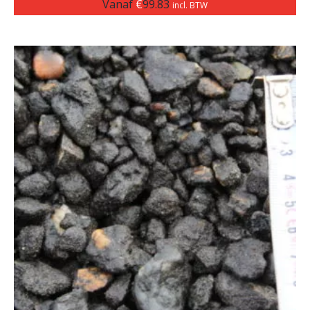
Vanaf
€
99.83
incl. BTW