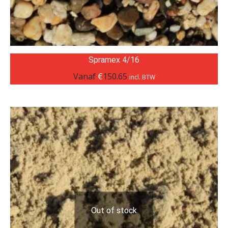
Spramex 4/16
Vanaf
€
150.65
incl. BTW
Out of stock