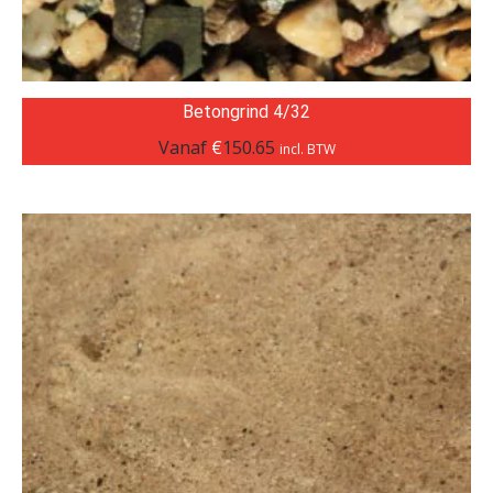
Betongrind 4/32
Vanaf
€
150.65
incl. BTW