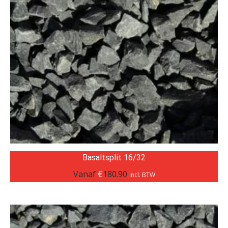
Basaltsplit 16/32
Vanaf
€
180.90
incl. BTW