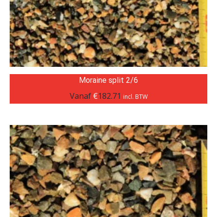
Moraine split 2/6
Vanaf
€
182.71
incl. BTW