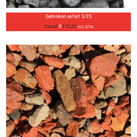
Gebroken asfalt 5/25
Vanaf
€
115.25
incl. BTW