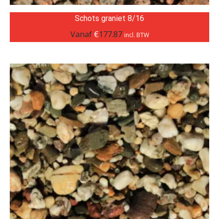
Schots graniet 8/16
Vanaf
€
177.87
incl. BTW