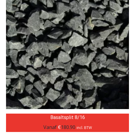
Basaltsplit 8/16
Vanaf
€
180.90
incl. BTW