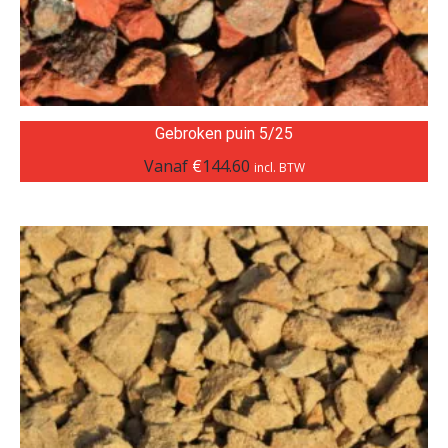
Gebroken puin 5/25
Vanaf
€
144.60
incl. BTW