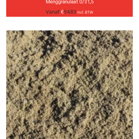
Menggranulaat 0/31,5
Vanaf
€
94.83
incl. BTW