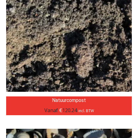
Natuurcompost
Vanaf
€
120.24
incl. BTW