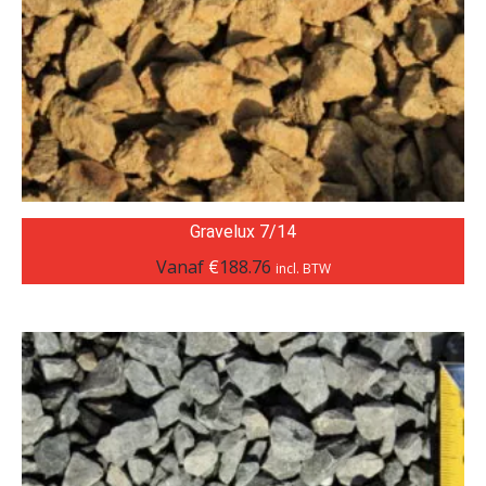
Gravelux 7/14
Vanaf
€
188.76
incl. BTW