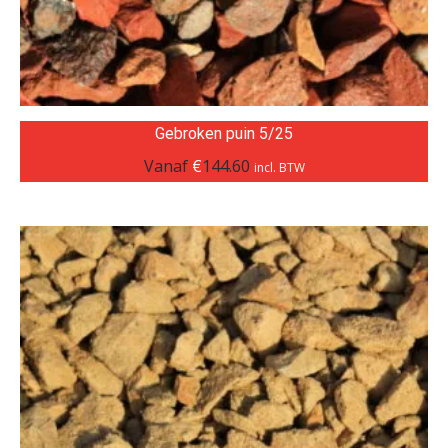
Gebroken puin 5/25
Vanaf
€
144.60
incl. BTW