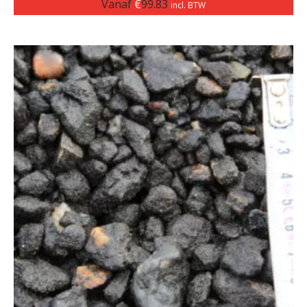
Vanaf
€
99.83
incl. BTW