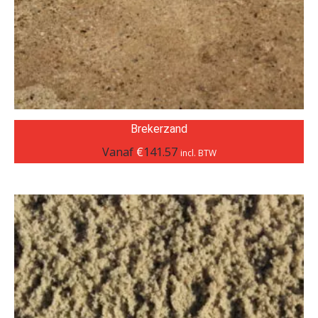
Brekerzand
Vanaf
€
141.57
incl. BTW