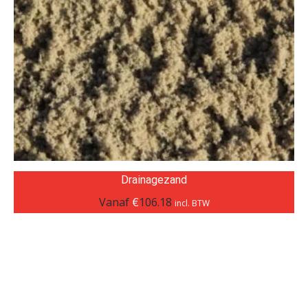
Drainagezand
Vanaf
€
106.18
incl. BTW