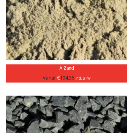
A Zand
Vanaf
€
104.36
incl. BTW