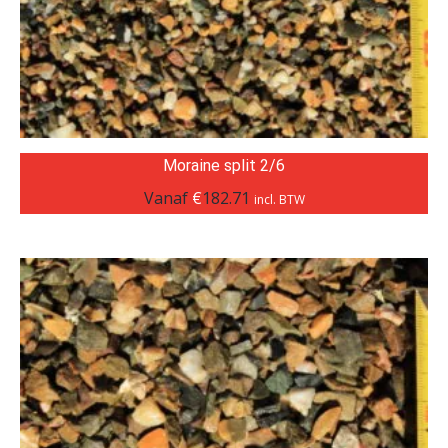
Moraine split 2/6
Vanaf
€
182.71
incl. BTW