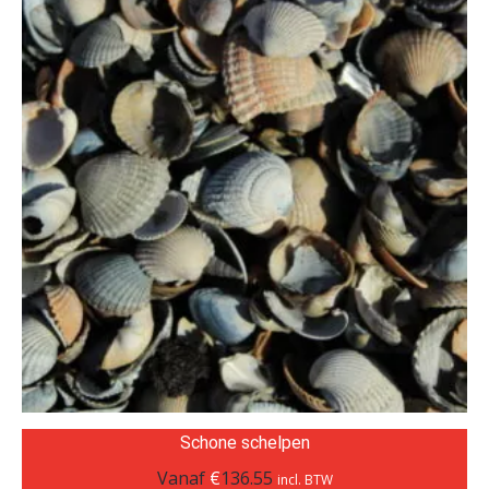
Schone schelpen
Vanaf
€
136.55
incl. BTW