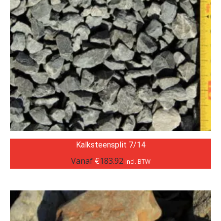
Kalksteensplit 7/14
Vanaf
€
183.92
incl. BTW