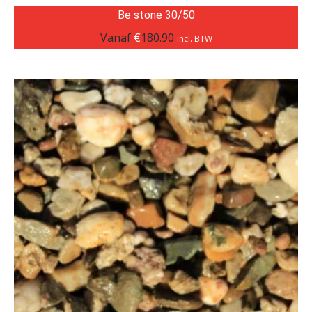
Be stone 30/50
Vanaf
€
180.90
incl. BTW