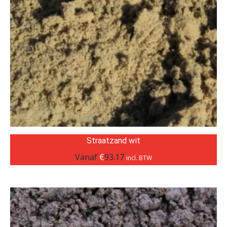
Straatzand wit
Vanaf
€
93.17
incl. BTW