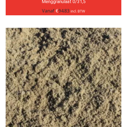
Menggranulaat 0/31,5
Vanaf
€
94.83
incl. BTW