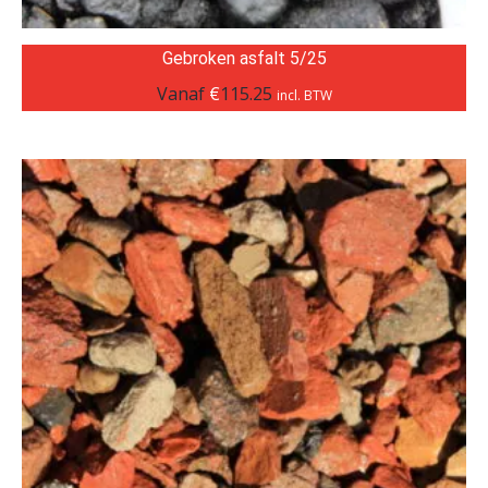
Gebroken asfalt 5/25
Vanaf
€
115.25
incl. BTW