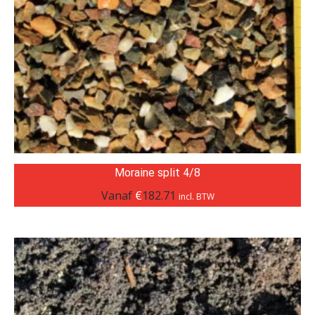
Moraine split 4/8
Vanaf
€
182.71
incl. BTW