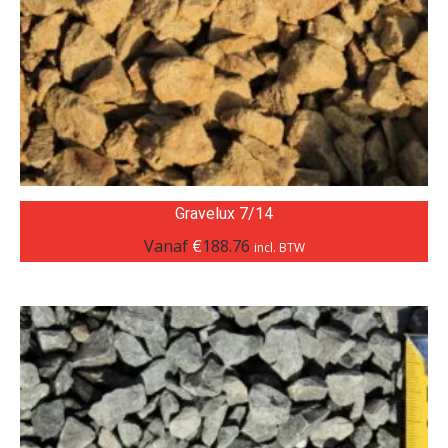
Gravelux 7/14
Vanaf
€
188.76
incl. BTW