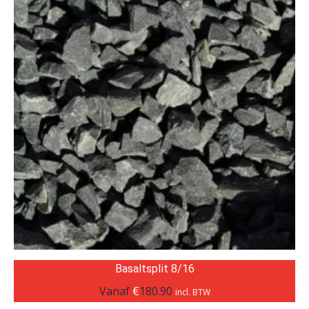
Basaltsplit 8/16
Vanaf
€
180.90
incl. BTW