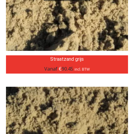
Straatzand grijs
Vanaf
€
90.45
incl. BTW