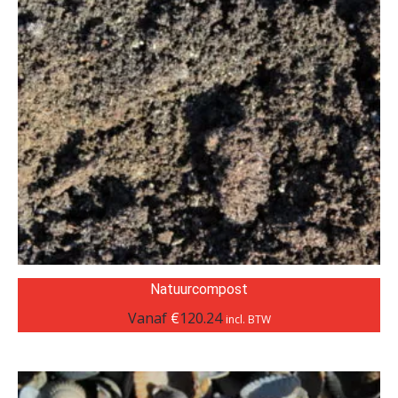
Natuurcompost
Vanaf
€
120.24
incl. BTW