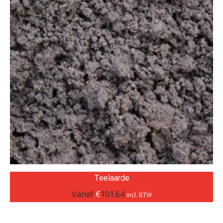
Teelaarde
Vanaf
€
101.64
incl. BTW