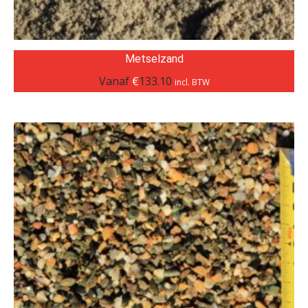
Metselzand
Vanaf
€
133.10
incl. BTW