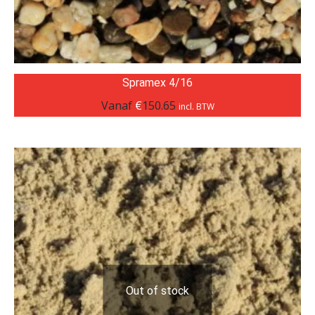
Spramex 4/16
Vanaf
€
150.65
incl. BTW
Out of stock