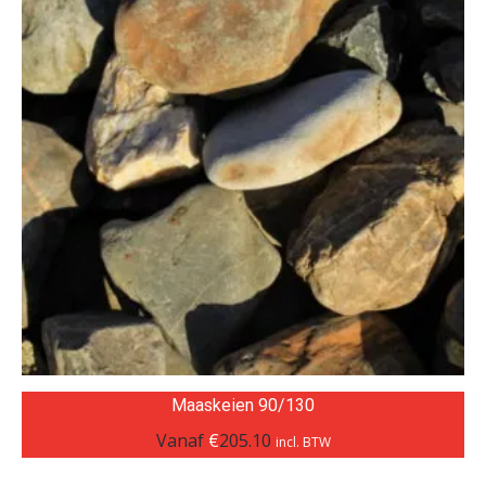
Maaskeien 90/130
Vanaf
€
205.10
incl. BTW