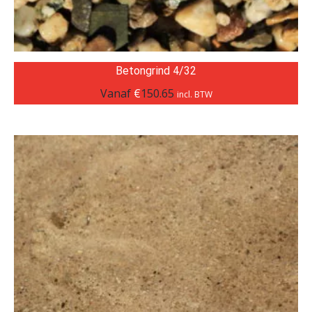
Betongrind 4/32
Vanaf
€
150.65
incl. BTW