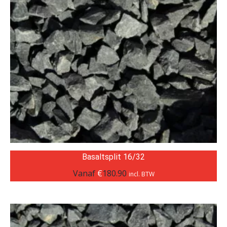
Basaltsplit 16/32
Vanaf
€
180.90
incl. BTW