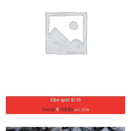
Elbe split 8/16
Vanaf
€
168.80
incl. BTW