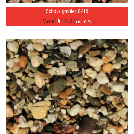
Schots graniet 8/16
Vanaf
€
177.87
incl. BTW