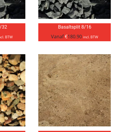
6/32
Basaltsplit 8/16
Vanaf
€
180.90
ncl. BTW
incl. BTW