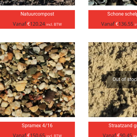
Natuurcompost
Schone schel
Vanaf
€
120.24
Vanaf
€
136.55
incl. BTW
i
Out of stoc
Spramex 4/16
Straatzand gr
Vanaf
€
150.65
Vanaf
€
90.45
incl. BTW
in