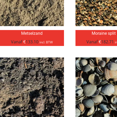
Metselzand
Moraine split
Vanaf
€
133.10
Vanaf
€
182.71
incl. BTW
i