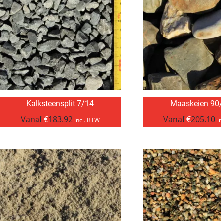
Kalksteensplit 7/14
Maaskeien 90
Vanaf
€
183.92
Vanaf
€
205.10
incl. BTW
i