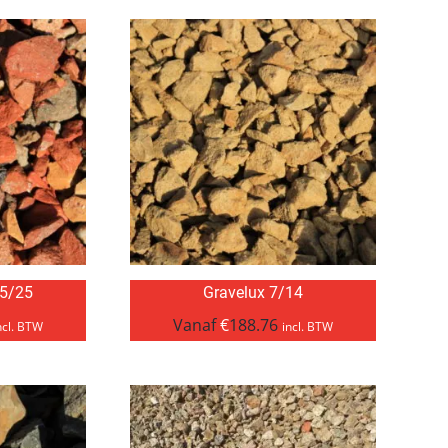
 5/25
Gravelux 7/14
Vanaf
€
188.76
ncl. BTW
incl. BTW