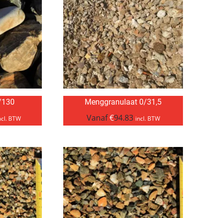
/130
Menggranulaat 0/31,5
Vanaf
€
94.83
ncl. BTW
incl. BTW