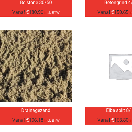
Be stone 30/50
Betongrind 4
Vanaf
€
180.90
Vanaf
€
150.65
incl. BTW
i
Drainagezand
Elbe split 8
Vanaf
€
106.18
Vanaf
€
168.80
incl. BTW
i