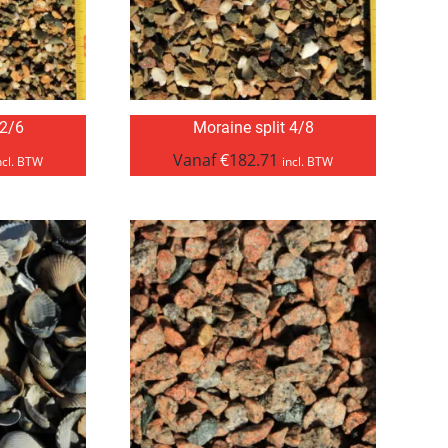
 2/6
Moraine split 4/8
Vanaf
€
182.71
ncl. BTW
incl. BTW