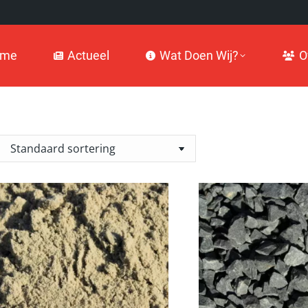
Actueel
Wat Doen Wij?
Over
ome
Actueel
Wat Doen Wij?
O