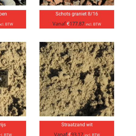
pen
Schots graniet 8/16
Vanaf
€
177.87
ncl. BTW
incl. BTW
k
ijs
Straatzand wit
Vanaf
€
93.17
cl. BTW
incl. BTW