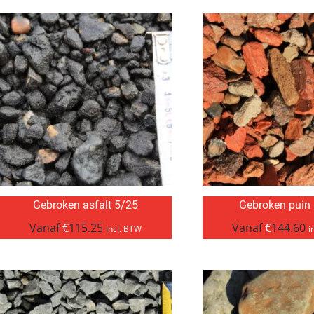
Gebroken asfalt 5/25
Gebroken puin
Vanaf
€
115.25
Vanaf
€
144.60
incl. BTW
i