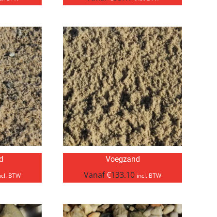
d
Voegzand
Vanaf
€
133.10
ncl. BTW
incl. BTW