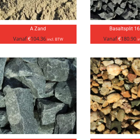
A Zand
Basaltsplit 1
Vanaf
€
104.36
Vanaf
€
180.90
incl. BTW
i