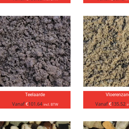
Teelaarde
Vloerenzan
Vanaf
€
101.64
Vanaf
€
135.52
incl. BTW
i