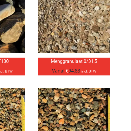
/130
Menggranulaat 0/31,5
Vanaf
€
94.83
ncl. BTW
incl. BTW