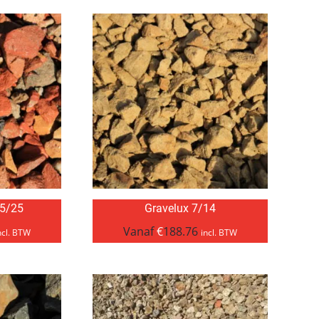
 5/25
Gravelux 7/14
Vanaf
€
188.76
ncl. BTW
incl. BTW