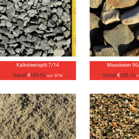
Kalksteensplit 7/14
Maaskeien 90
Vanaf
€
183.92
Vanaf
€
205.10
incl. BTW
i