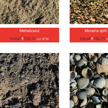
Metselzand
Moraine split
Vanaf
€
133.10
Vanaf
€
182.71
incl. BTW
i