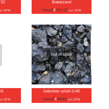
/32
Brekerzand
Vanaf
€
141.57
ncl. BTW
incl. BTW
Out of stock
/16
Gebroken asfalt 0/40
Vanaf
€
99.83
ncl. BTW
incl. BTW