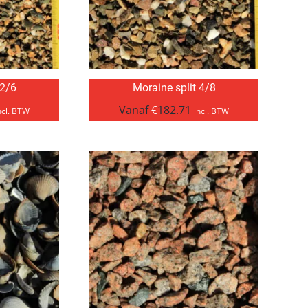
 2/6
Moraine split 4/8
Vanaf
€
182.71
ncl. BTW
incl. BTW