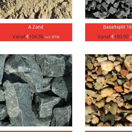
A Zand
Basaltsplit 1
Vanaf
€
104.36
Vanaf
€
180.90
incl. BTW
i