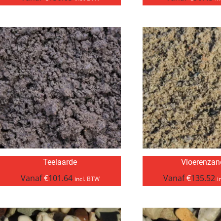
Teelaarde
Vloerenzan
Vanaf
€
101.64
Vanaf
€
135.52
incl. BTW
i