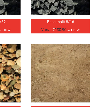
6/32
Basaltsplit 8/16
Vanaf
€
180.90
ncl. BTW
incl. BTW