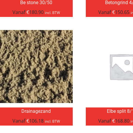
Be stone 30/50
Betongrind 4
Vanaf
€
180.90
Vanaf
€
150.65
incl. BTW
i
Drainagezand
Elbe split 8
Vanaf
€
106.18
Vanaf
€
168.80
incl. BTW
i