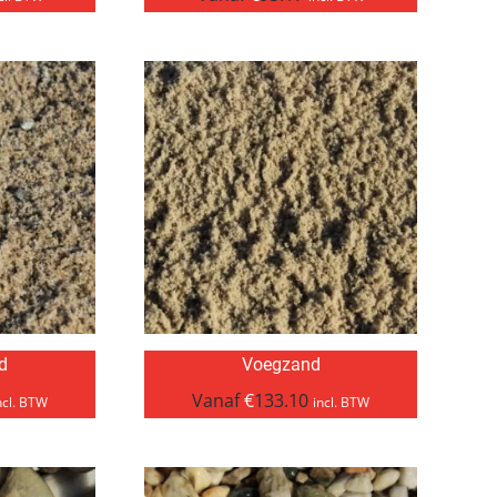
d
Voegzand
Vanaf
€
133.10
ncl. BTW
incl. BTW