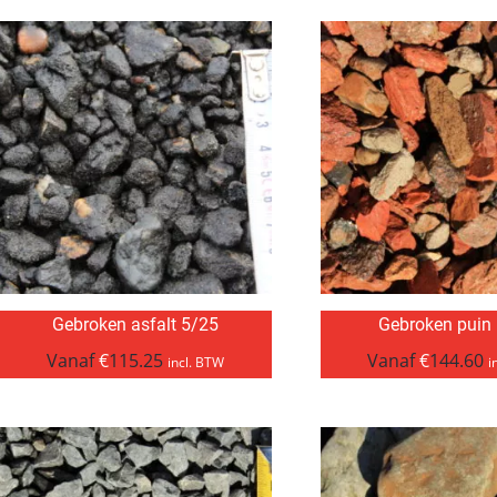
Gebroken asfalt 5/25
Gebroken puin
Vanaf
€
115.25
Vanaf
€
144.60
incl. BTW
i