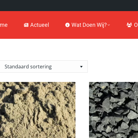
Actueel
Wat Doen Wij?
Over
ome
Actueel
Wat Doen Wij?
O