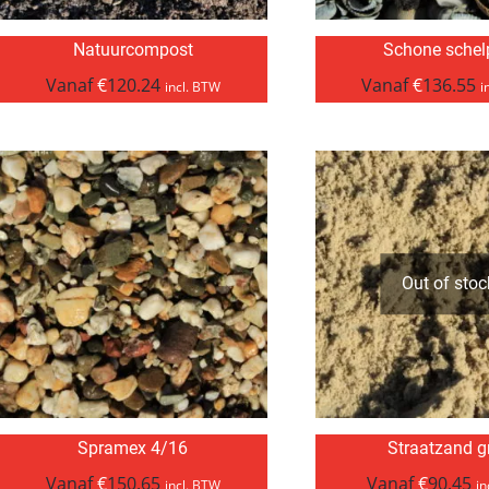
Natuurcompost
Schone schel
Vanaf
€
120.24
Vanaf
€
136.55
incl. BTW
i
Out of stoc
Spramex 4/16
Straatzand gr
Vanaf
€
150.65
Vanaf
€
90.45
incl. BTW
in