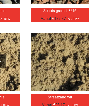
pen
Schots graniet 8/16
Vanaf
€
177.87
ncl. BTW
incl. BTW
k
ijs
Straatzand wit
Vanaf
€
93.17
cl. BTW
incl. BTW