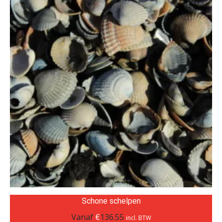
Schone schelpen
Vanaf
€
136.55
incl. BTW