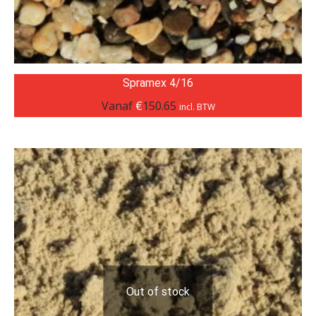
Spramex 4/16
Vanaf
€
150.65
incl. BTW
Out of stock