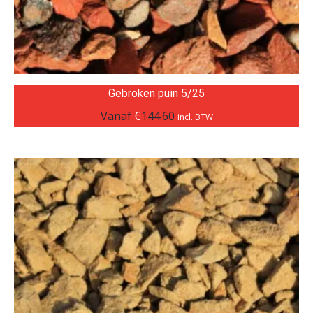
Gebroken puin 5/25
Vanaf
€
144.60
incl. BTW