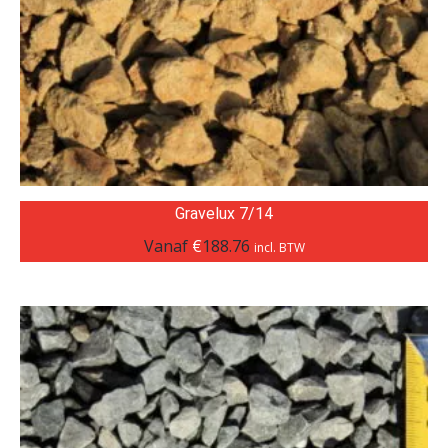
Gravelux 7/14
Vanaf
€
188.76
incl. BTW