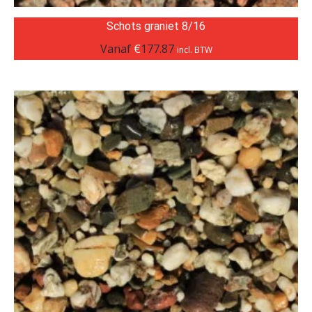
Schots graniet 8/16
Vanaf
€
177.87
incl. BTW