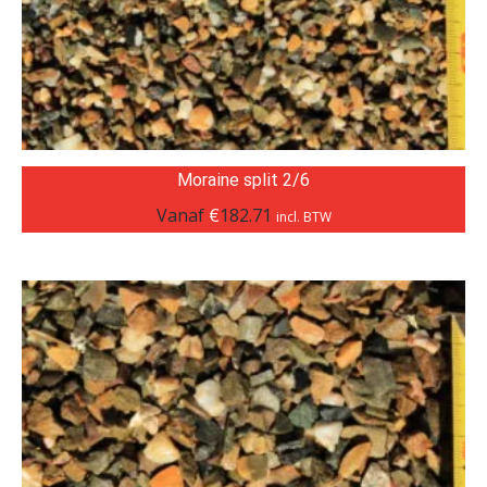
Moraine split 2/6
Vanaf
€
182.71
incl. BTW