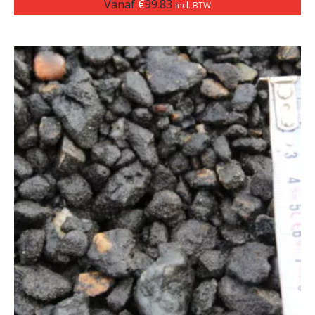
Vanaf
€
99.83
incl. BTW