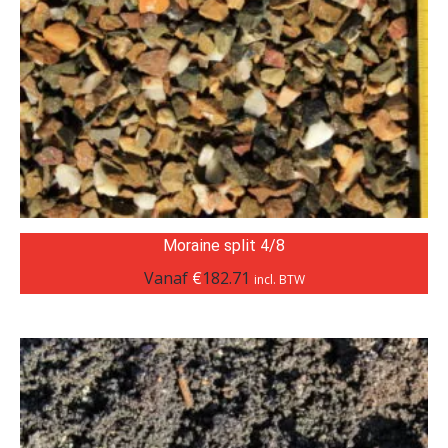
Moraine split 4/8
Vanaf
€
182.71
incl. BTW