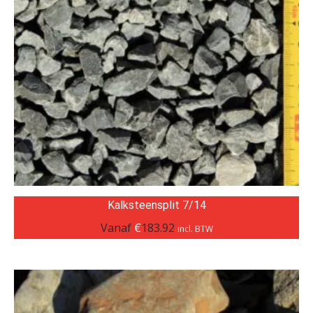
Kalksteensplit 7/14
Vanaf
€
183.92
incl. BTW