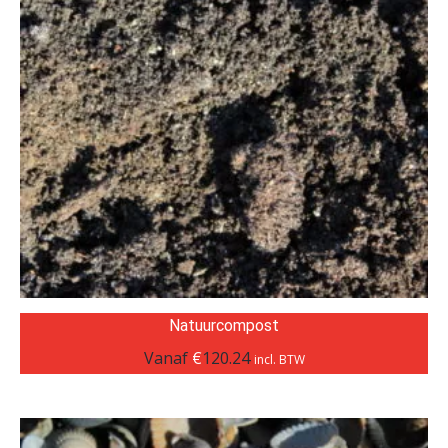
Natuurcompost
Vanaf
€
120.24
incl. BTW