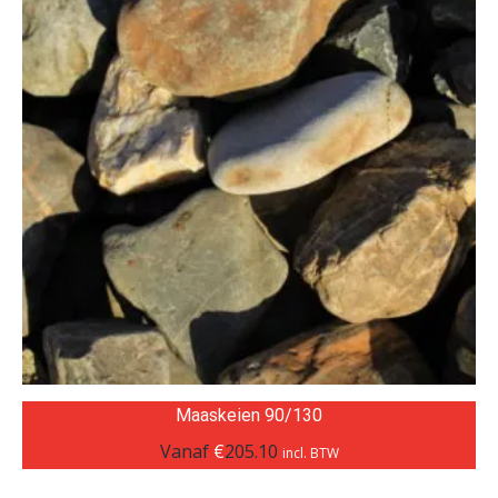
Maaskeien 90/130
Vanaf
€
205.10
incl. BTW