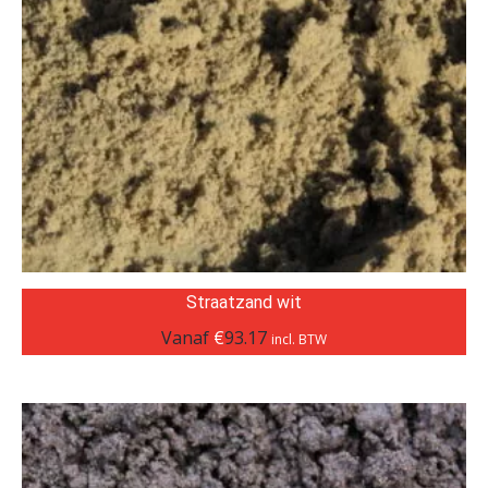
Straatzand wit
Vanaf
€
93.17
incl. BTW