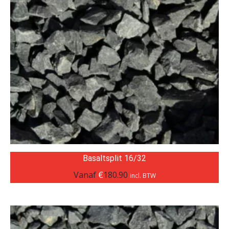
Basaltsplit 16/32
Vanaf
€
180.90
incl. BTW