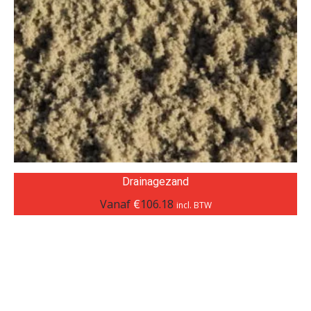
Drainagezand
Vanaf
€
106.18
incl. BTW