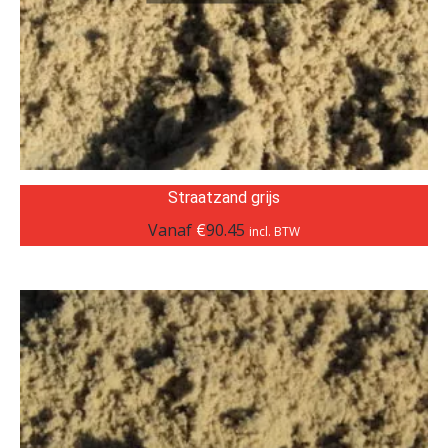
Straatzand grijs
Vanaf
€
90.45
incl. BTW