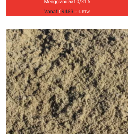
Menggranulaat 0/31,5
Vanaf
€
94.83
incl. BTW