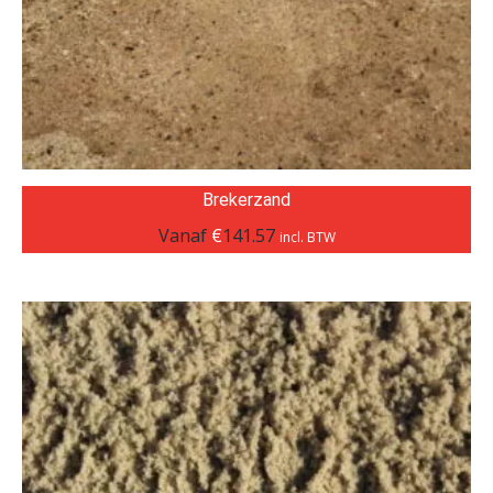
Brekerzand
Vanaf
€
141.57
incl. BTW