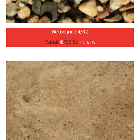
Betongrind 4/32
Vanaf
€
150.65
incl. BTW