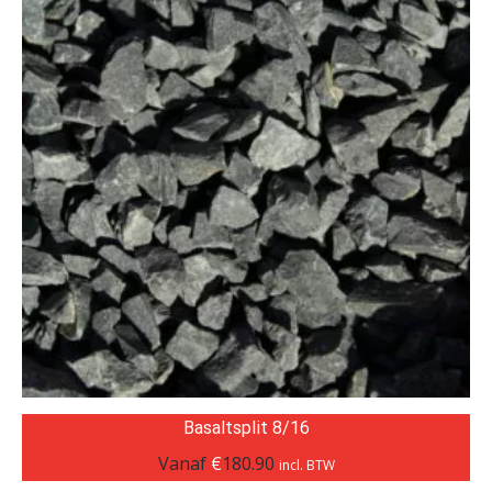
Basaltsplit 8/16
Vanaf
€
180.90
incl. BTW