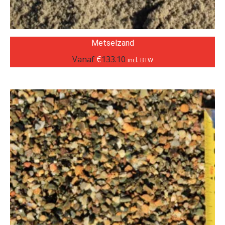
Metselzand
Vanaf
€
133.10
incl. BTW