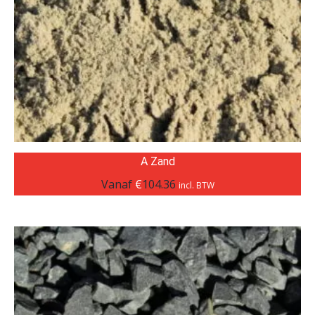
A Zand
Vanaf
€
104.36
incl. BTW