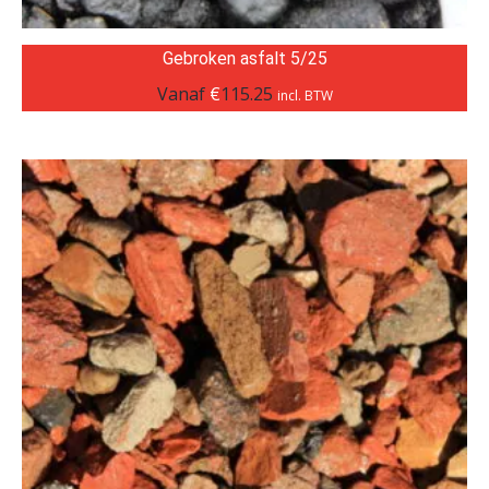
Gebroken asfalt 5/25
Vanaf
€
115.25
incl. BTW