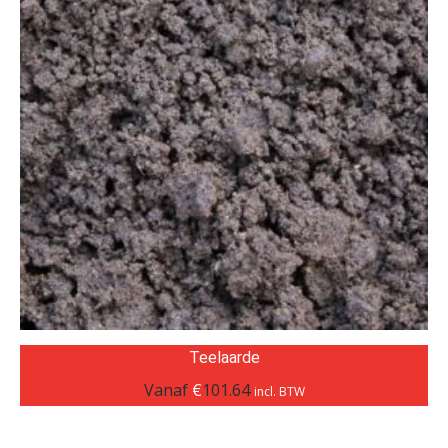
Teelaarde
Vanaf
€
101.64
incl. BTW