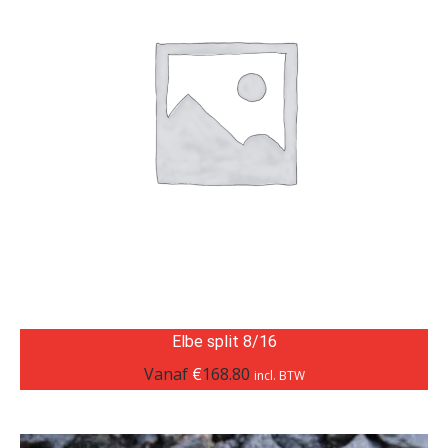
Elbe split 8/16
Vanaf
€
168.80
incl. BTW