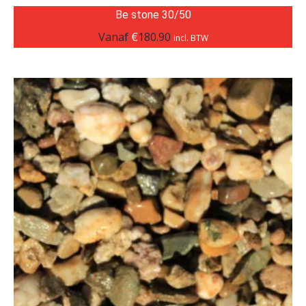
Be stone 30/50
Vanaf
€
180.90
incl. BTW