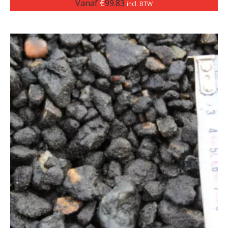
Vanaf
€
99.83
incl. BTW