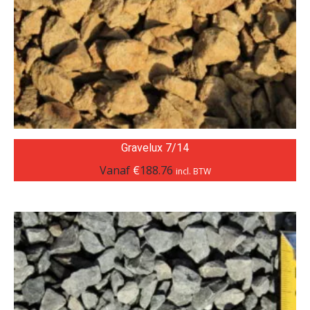
Gravelux 7/14
Vanaf
€
188.76
incl. BTW