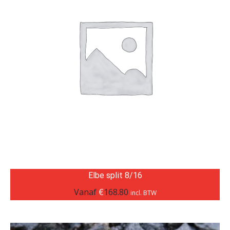
Elbe split 8/16
Vanaf
€
168.80
incl. BTW