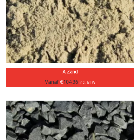
A Zand
Vanaf
€
104.36
incl. BTW