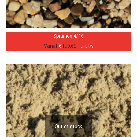
Spramex 4/16
Vanaf
€
150.65
incl. BTW
Out of stock