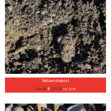
Natuurcompost
Vanaf
€
120.24
incl. BTW