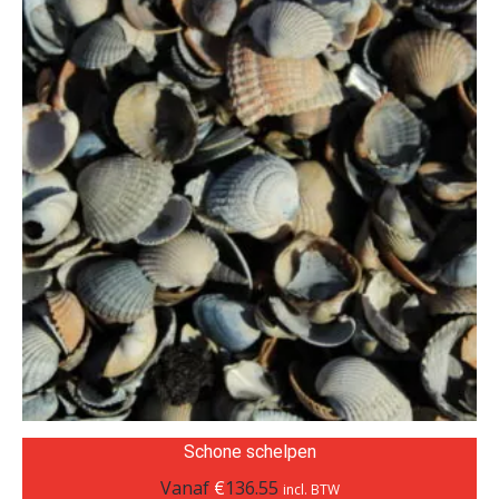
Schone schelpen
Vanaf
€
136.55
incl. BTW