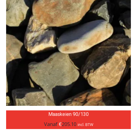
Maaskeien 90/130
Vanaf
€
205.10
incl. BTW