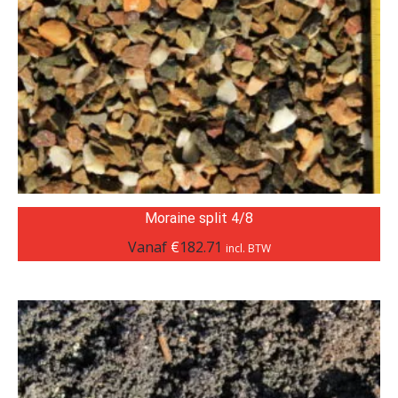
Moraine split 4/8
Vanaf
€
182.71
incl. BTW