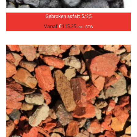
Gebroken asfalt 5/25
Vanaf
€
115.25
incl. BTW