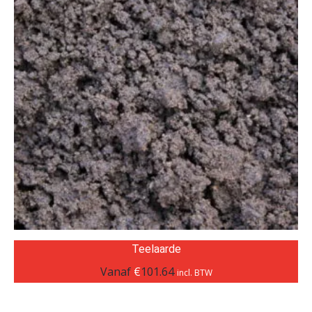
Teelaarde
Vanaf
€
101.64
incl. BTW