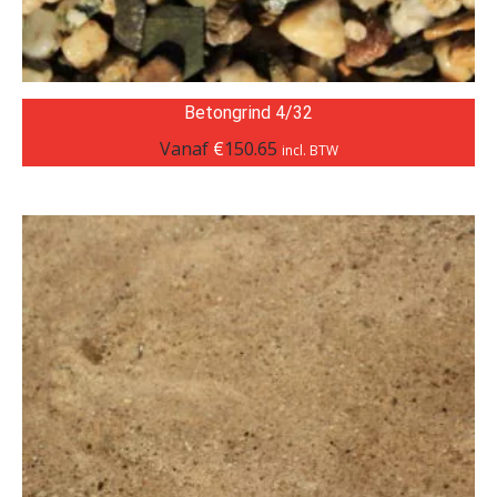
Betongrind 4/32
Vanaf
€
150.65
incl. BTW