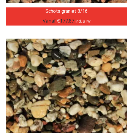
Schots graniet 8/16
Vanaf
€
177.87
incl. BTW