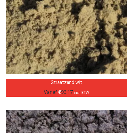
Straatzand wit
Vanaf
€
93.17
incl. BTW