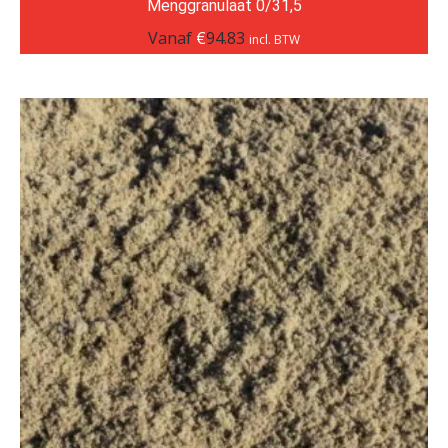
Menggranulaat 0/31,5
Vanaf
€
94.83
incl. BTW