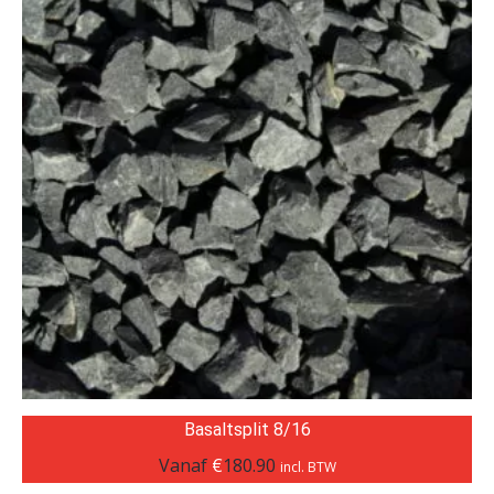
Basaltsplit 8/16
Vanaf
€
180.90
incl. BTW