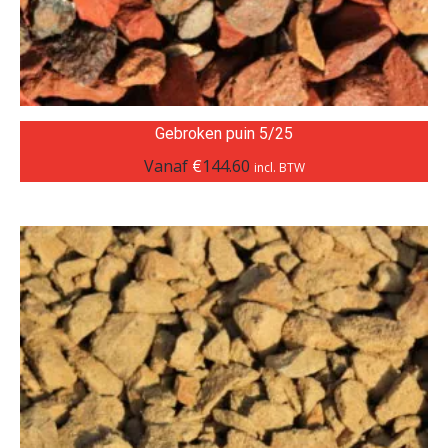
Gebroken puin 5/25
Vanaf
€
144.60
incl. BTW