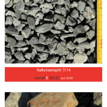
Kalksteensplit 7/14
Vanaf
€
183.92
incl. BTW