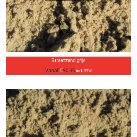
Straatzand grijs
Vanaf
€
90.45
incl. BTW