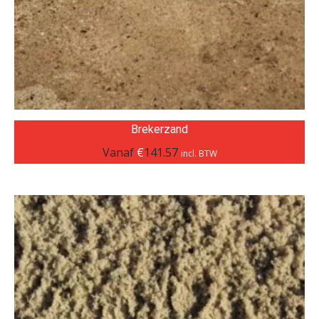
Brekerzand
Vanaf
€
141.57
incl. BTW