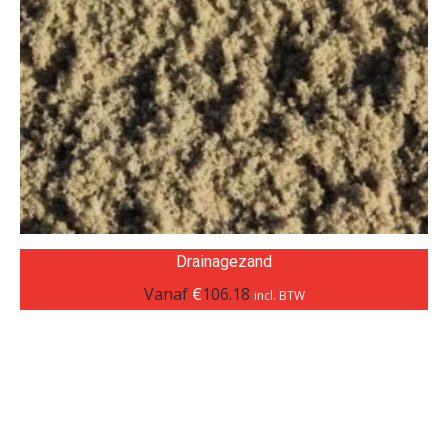
Drainagezand
Vanaf
€
106.18
incl. BTW