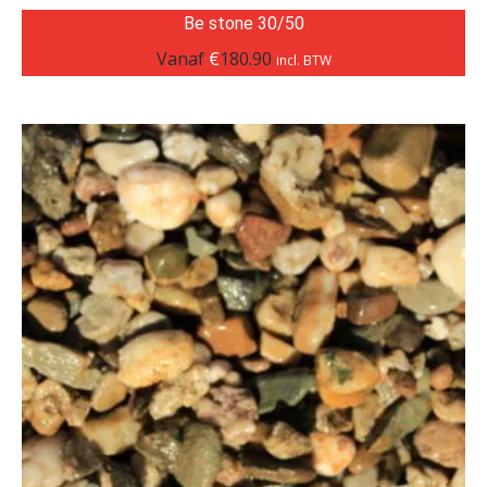
Be stone 30/50
Vanaf
€
180.90
incl. BTW