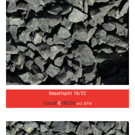
Basaltsplit 16/32
Vanaf
€
180.90
incl. BTW