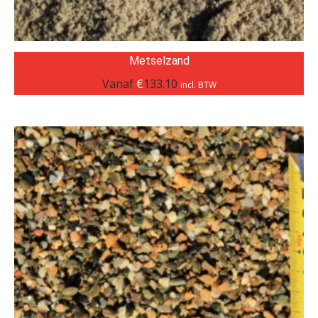
Metselzand
Vanaf
€
133.10
incl. BTW