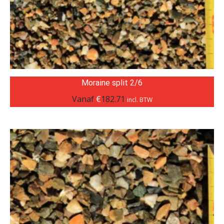
Moraine split 2/6
Vanaf
€
182.71
incl. BTW