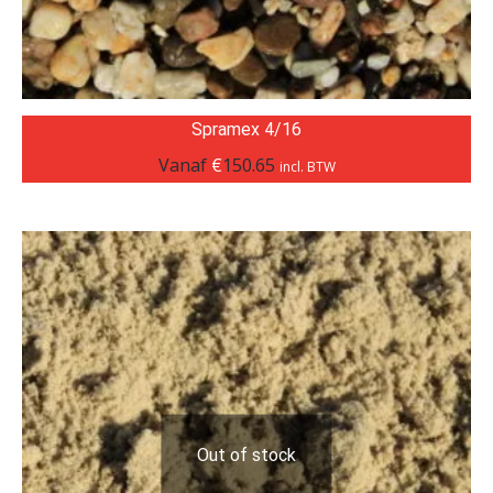
Spramex 4/16
Vanaf
€
150.65
incl. BTW
Out of stock