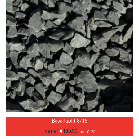
Basaltsplit 8/16
Vanaf
€
180.90
incl. BTW