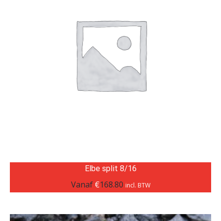
Elbe split 8/16
Vanaf
€
168.80
incl. BTW