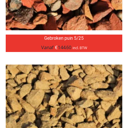
Gebroken puin 5/25
Vanaf
€
144.60
incl. BTW