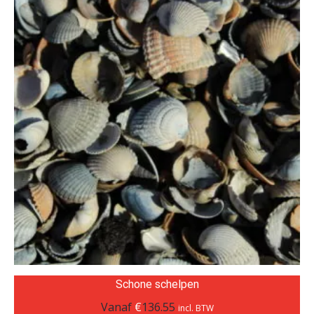
Schone schelpen
Vanaf
€
136.55
incl. BTW