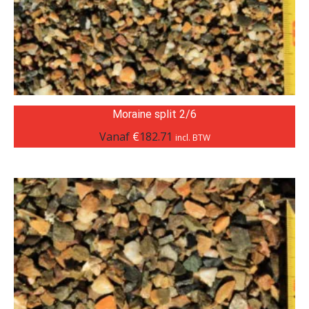
Moraine split 2/6
Vanaf
€
182.71
incl. BTW