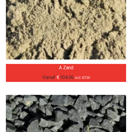
A Zand
Vanaf
€
104.36
incl. BTW