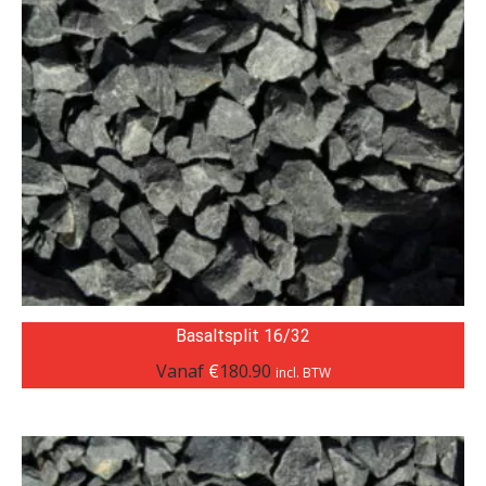
Basaltsplit 16/32
Vanaf
€
180.90
incl. BTW