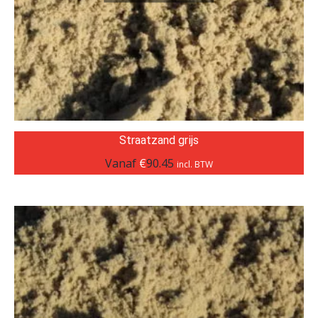
Straatzand grijs
Vanaf
€
90.45
incl. BTW