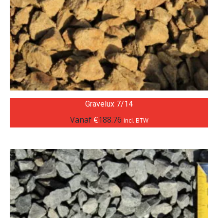
Gravelux 7/14
Vanaf
€
188.76
incl. BTW