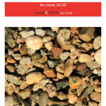
Be stone 30/50
Vanaf
€
180.90
incl. BTW