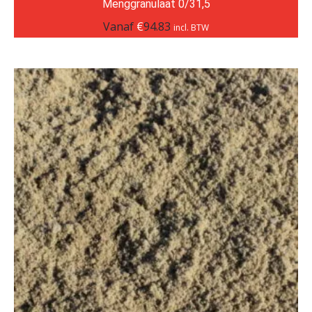
Menggranulaat 0/31,5
Vanaf
€
94.83
incl. BTW