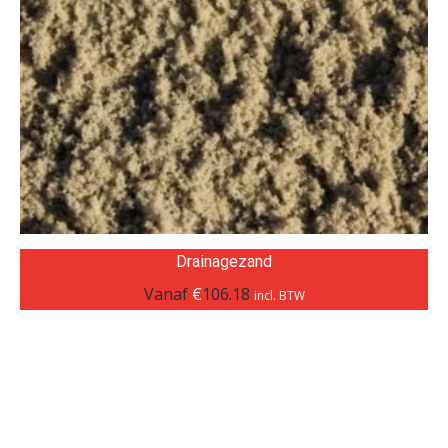
Drainagezand
Vanaf
€
106.18
incl. BTW