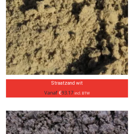
Straatzand wit
Vanaf
€
93.17
incl. BTW