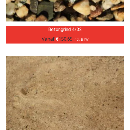
Betongrind 4/32
Vanaf
€
150.65
incl. BTW