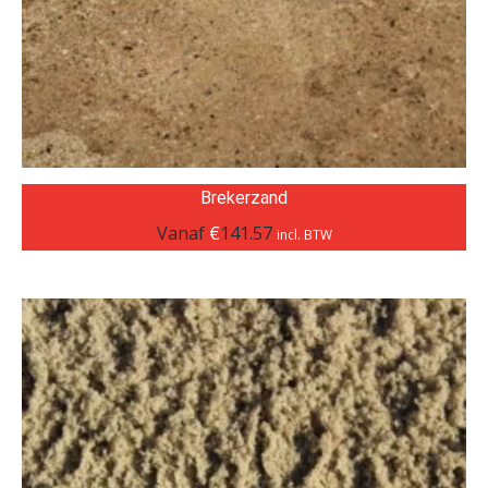
Brekerzand
Vanaf
€
141.57
incl. BTW