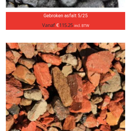
Gebroken asfalt 5/25
Vanaf
€
115.25
incl. BTW