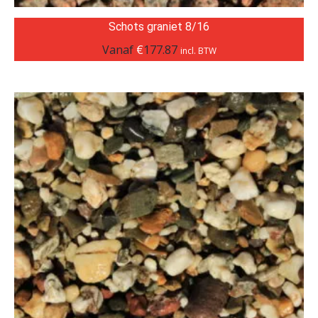
Schots graniet 8/16
Vanaf
€
177.87
incl. BTW