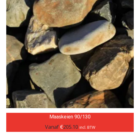
Maaskeien 90/130
Vanaf
€
205.10
incl. BTW