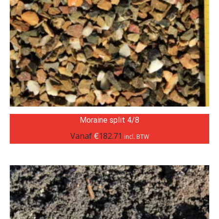
Moraine split 4/8
Vanaf
€
182.71
incl. BTW