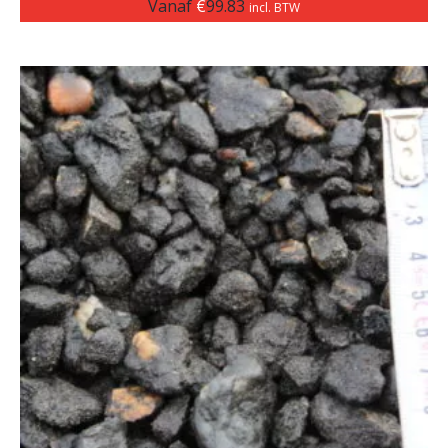
Vanaf
€
99.83
incl. BTW