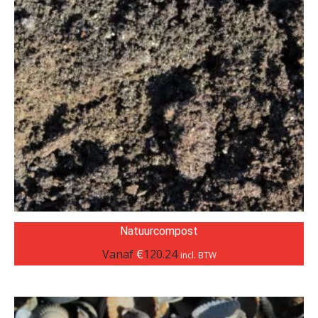
Natuurcompost
Vanaf
€
120.24
incl. BTW