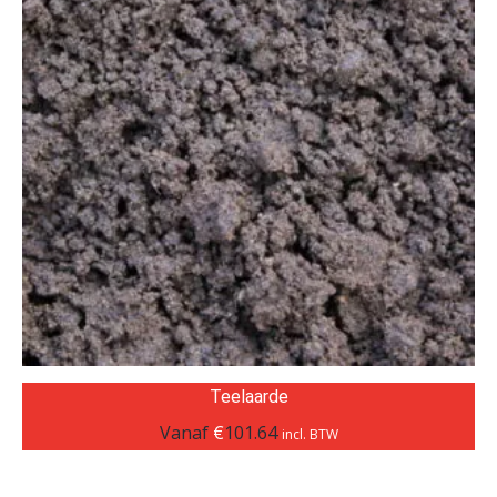
Teelaarde
Vanaf
€
101.64
incl. BTW