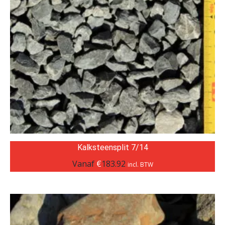
Kalksteensplit 7/14
Vanaf
€
183.92
incl. BTW