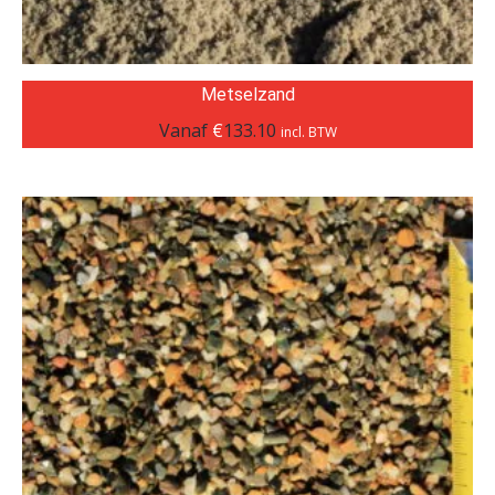
Metselzand
Vanaf
€
133.10
incl. BTW