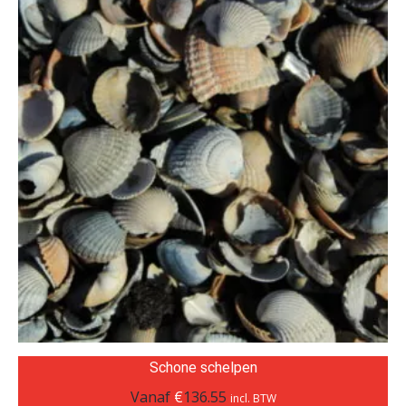
Schone schelpen
Vanaf
€
136.55
incl. BTW