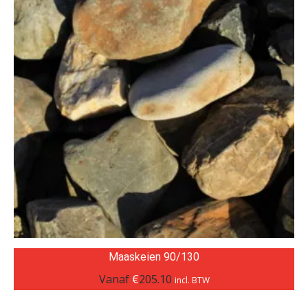
Maaskeien 90/130
Vanaf
€
205.10
incl. BTW