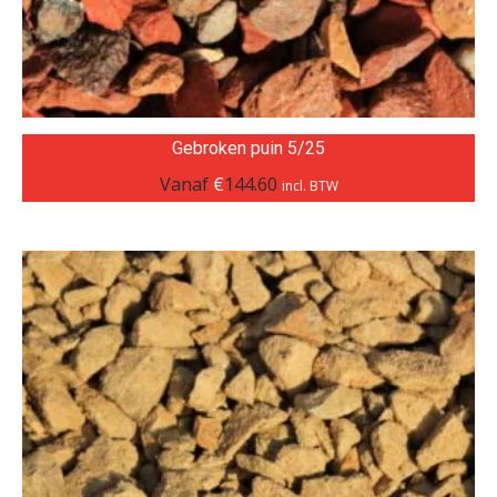
Gebroken puin 5/25
Vanaf
€
144.60
incl. BTW