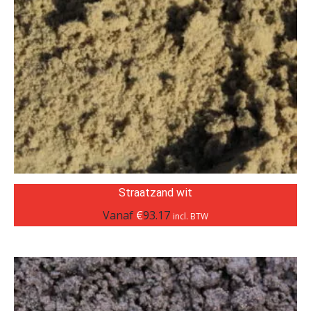
Straatzand wit
Vanaf
€
93.17
incl. BTW