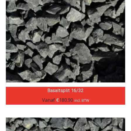
Basaltsplit 16/32
Vanaf
€
180.90
incl. BTW