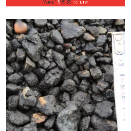
Vanaf
€
99.83
incl. BTW