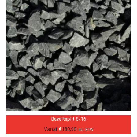
Basaltsplit 8/16
Vanaf
€
180.90
incl. BTW