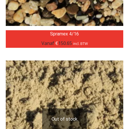
Spramex 4/16
Vanaf
€
150.65
incl. BTW
Out of stock