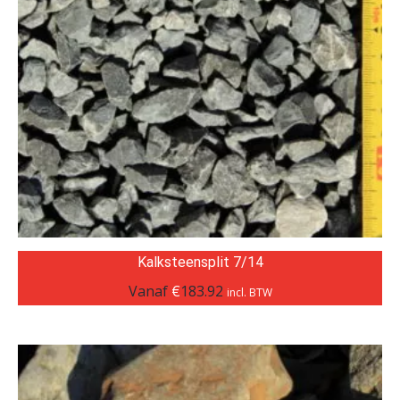
Kalksteensplit 7/14
Vanaf
€
183.92
incl. BTW