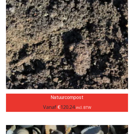
Natuurcompost
Vanaf
€
120.24
incl. BTW