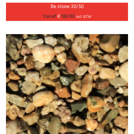
Be stone 30/50
Vanaf
€
180.90
incl. BTW