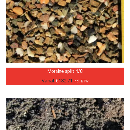
Moraine split 4/8
Vanaf
€
182.71
incl. BTW