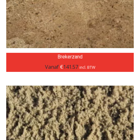
Brekerzand
Vanaf
€
141.57
incl. BTW