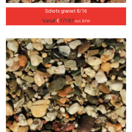
Schots graniet 8/16
Vanaf
€
177.87
incl. BTW