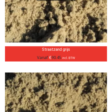
Straatzand grijs
Vanaf
€
90.45
incl. BTW