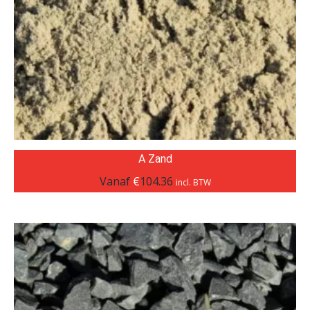
A Zand
Vanaf
€
104.36
incl. BTW