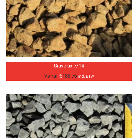
Gravelux 7/14
Vanaf
€
188.76
incl. BTW