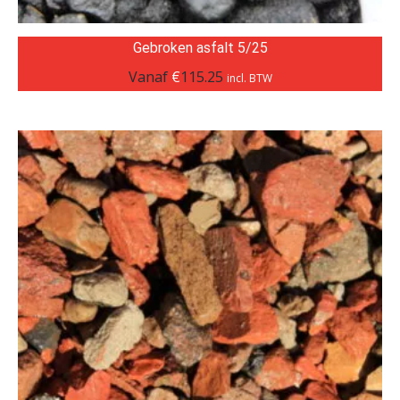
Gebroken asfalt 5/25
Vanaf
€
115.25
incl. BTW