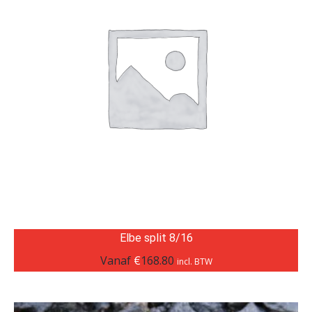
Elbe split 8/16
Vanaf
€
168.80
incl. BTW