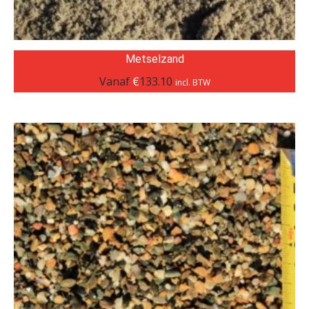
Metselzand
Vanaf
€
133.10
incl. BTW