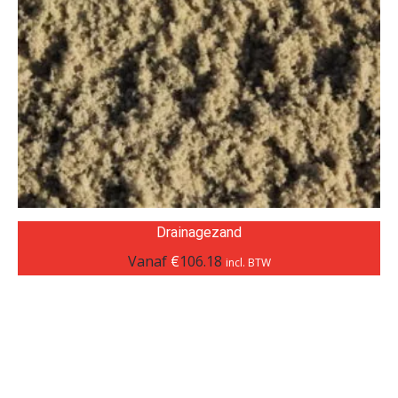
Drainagezand
Vanaf
€
106.18
incl. BTW