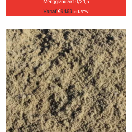
Menggranulaat 0/31,5
Vanaf
€
94.83
incl. BTW