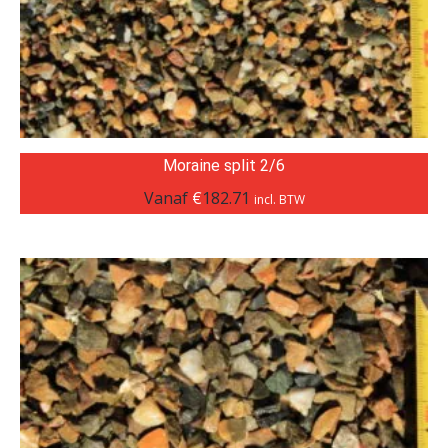
Moraine split 2/6
Vanaf
€
182.71
incl. BTW