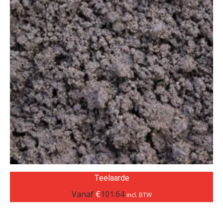
Teelaarde
Vanaf
€
101.64
incl. BTW