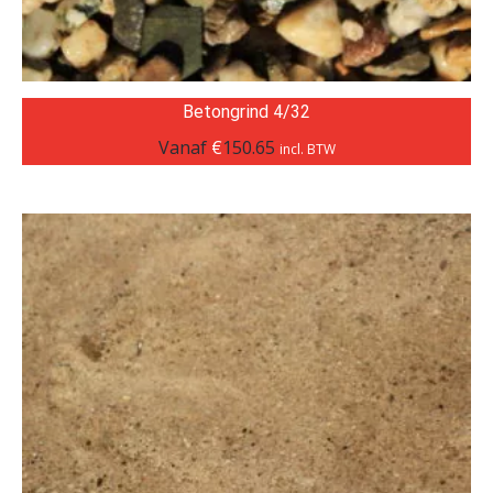
Betongrind 4/32
Vanaf
€
150.65
incl. BTW