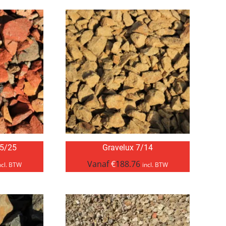
 5/25
Gravelux 7/14
Vanaf
€
188.76
ncl. BTW
incl. BTW