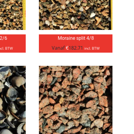
 2/6
Moraine split 4/8
Vanaf
€
182.71
ncl. BTW
incl. BTW