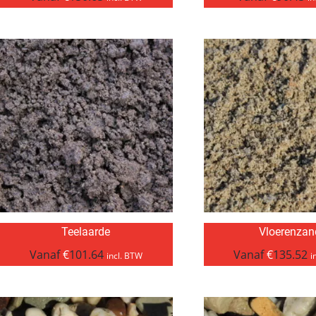
Teelaarde
Vloerenzan
Vanaf
€
101.64
Vanaf
€
135.52
incl. BTW
i