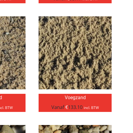
d
Voegzand
Vanaf
€
133.10
ncl. BTW
incl. BTW