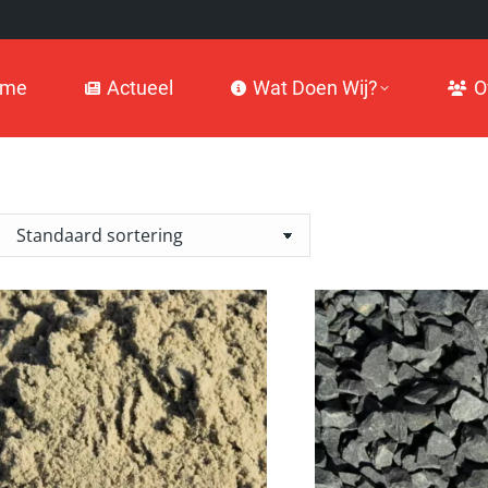
Actueel
Wat Doen Wij?
Over
ome
Actueel
Wat Doen Wij?
O