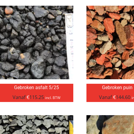
Gebroken asfalt 5/25
Gebroken puin
Vanaf
€
115.25
Vanaf
€
144.60
incl. BTW
i