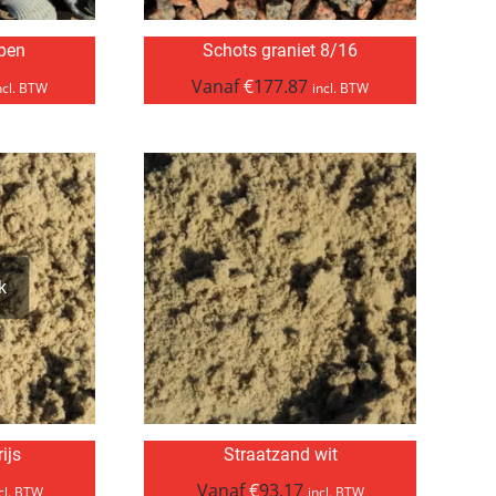
pen
Schots graniet 8/16
Vanaf
€
177.87
ncl. BTW
incl. BTW
k
ijs
Straatzand wit
Vanaf
€
93.17
cl. BTW
incl. BTW