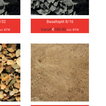
6/32
Basaltsplit 8/16
Vanaf
€
180.90
ncl. BTW
incl. BTW