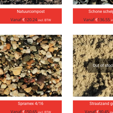
Natuurcompost
Schone schel
Vanaf
€
120.24
Vanaf
€
136.55
incl. BTW
i
Out of stoc
Spramex 4/16
Straatzand gr
Vanaf
€
150.65
Vanaf
€
90.45
incl. BTW
in