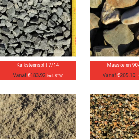
Kalksteensplit 7/14
Maaskeien 90
Vanaf
€
183.92
Vanaf
€
205.10
incl. BTW
i