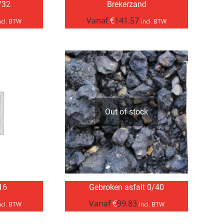
/32
Brekerzand
Vanaf
€
141.57
ncl. BTW
incl. BTW
Out of stock
/16
Gebroken asfalt 0/40
Vanaf
€
99.83
ncl. BTW
incl. BTW