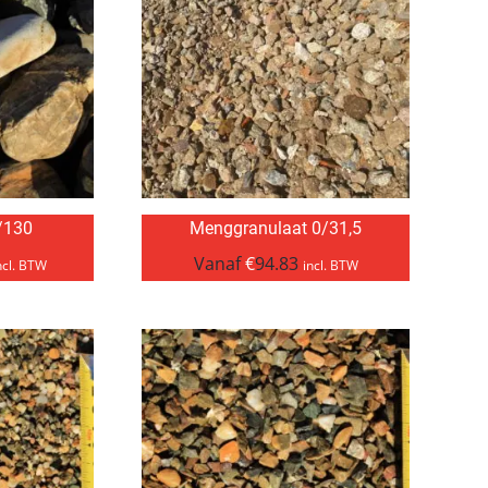
/130
Menggranulaat 0/31,5
Vanaf
€
94.83
ncl. BTW
incl. BTW