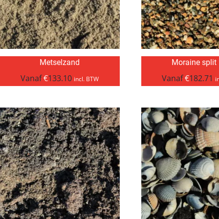
Metselzand
Moraine split
Vanaf
€
133.10
Vanaf
€
182.71
incl. BTW
i