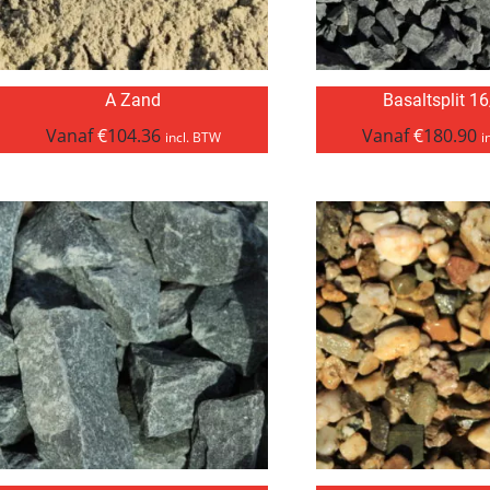
A Zand
Basaltsplit 1
Vanaf
€
104.36
Vanaf
€
180.90
incl. BTW
i