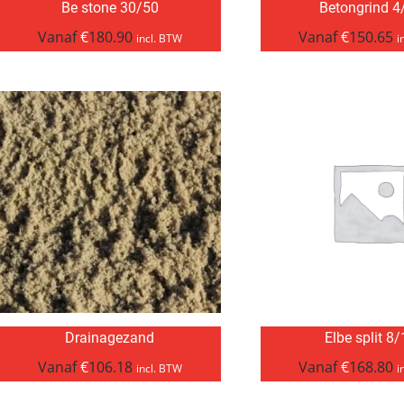
Be stone 30/50
Betongrind 4
Vanaf
€
180.90
Vanaf
€
150.65
incl. BTW
i
Drainagezand
Elbe split 8
Vanaf
€
106.18
Vanaf
€
168.80
incl. BTW
i