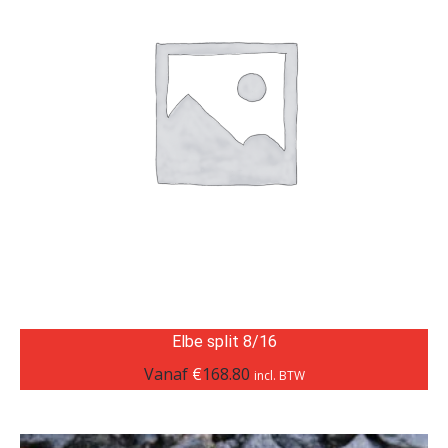
Elbe split 8/16
Vanaf
€
168.80
incl. BTW