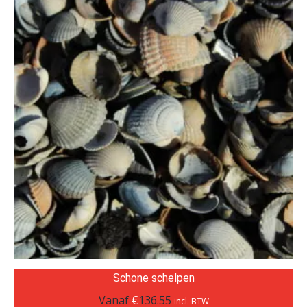
Schone schelpen
Vanaf
€
136.55
incl. BTW