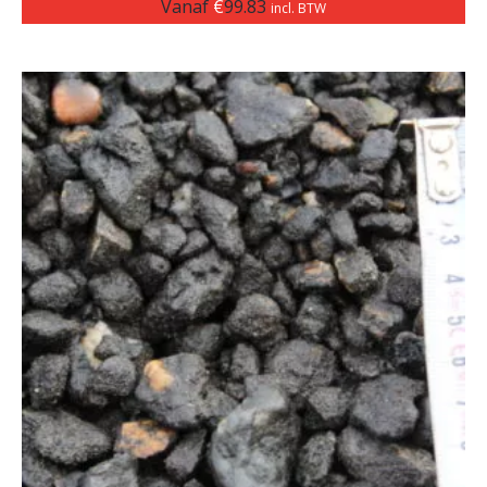
Vanaf
€
99.83
incl. BTW