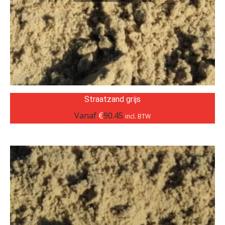
Straatzand grijs
Vanaf
€
90.45
incl. BTW