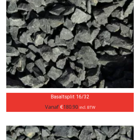
Basaltsplit 16/32
Vanaf
€
180.90
incl. BTW