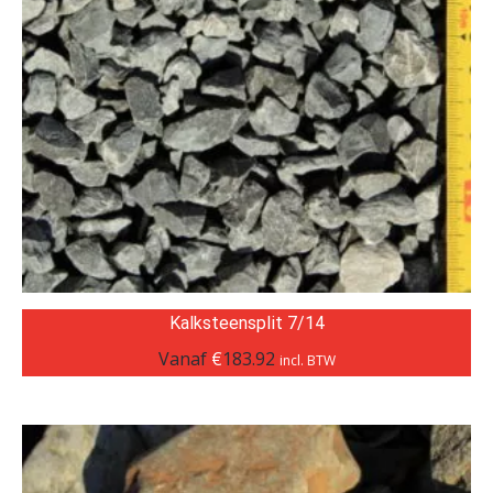
Kalksteensplit 7/14
Vanaf
€
183.92
incl. BTW