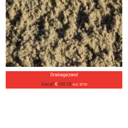
Drainagezand
Vanaf
€
106.18
incl. BTW