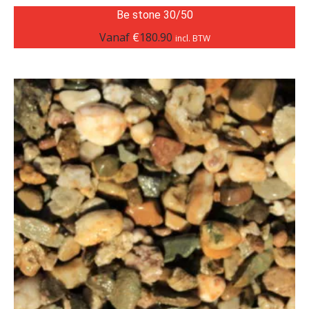
Be stone 30/50
Vanaf
€
180.90
incl. BTW