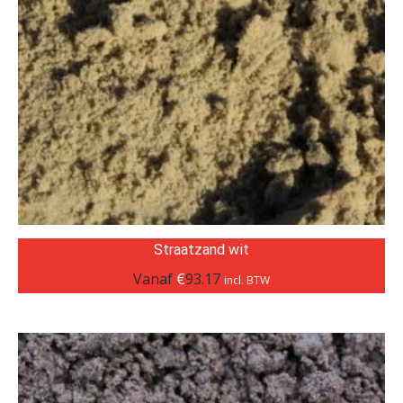
Straatzand wit
Vanaf
€
93.17
incl. BTW