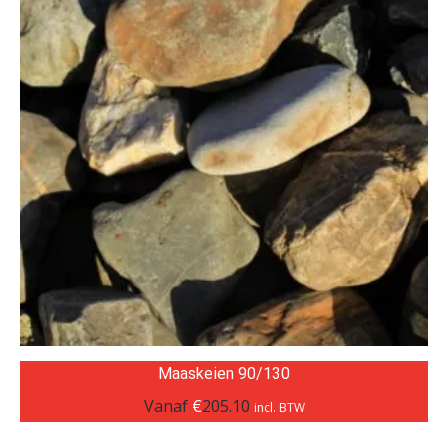
Maaskeien 90/130
Vanaf
€
205.10
incl. BTW