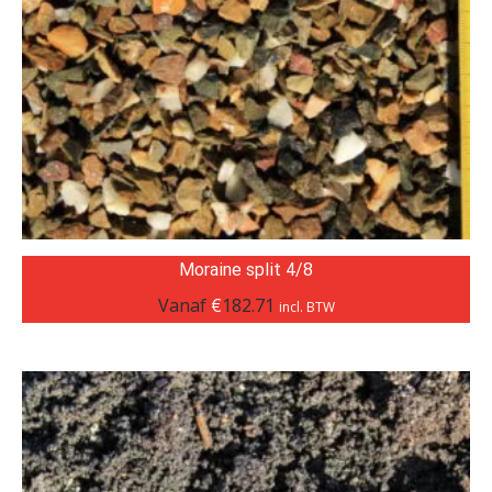
Moraine split 4/8
Vanaf
€
182.71
incl. BTW