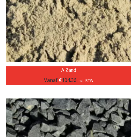
A Zand
Vanaf
€
104.36
incl. BTW