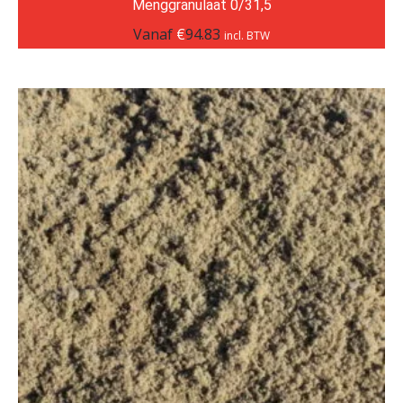
Menggranulaat 0/31,5
Vanaf
€
94.83
incl. BTW