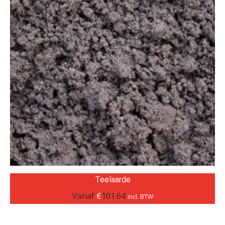
Teelaarde
Vanaf
€
101.64
incl. BTW