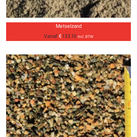
Metselzand
Vanaf
€
133.10
incl. BTW