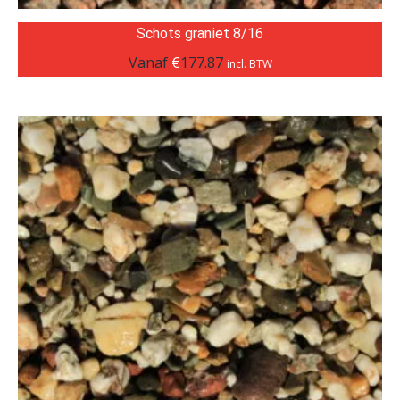
Schots graniet 8/16
Vanaf
€
177.87
incl. BTW