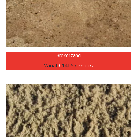
Brekerzand
Vanaf
€
141.57
incl. BTW