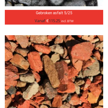
Gebroken asfalt 5/25
Vanaf
€
115.25
incl. BTW