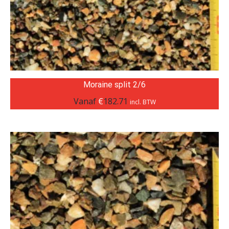
Moraine split 2/6
Vanaf
€
182.71
incl. BTW