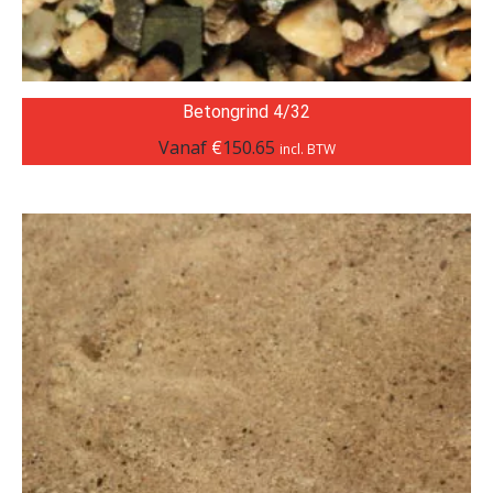
Betongrind 4/32
Vanaf
€
150.65
incl. BTW