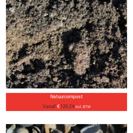
Natuurcompost
Vanaf
€
120.24
incl. BTW