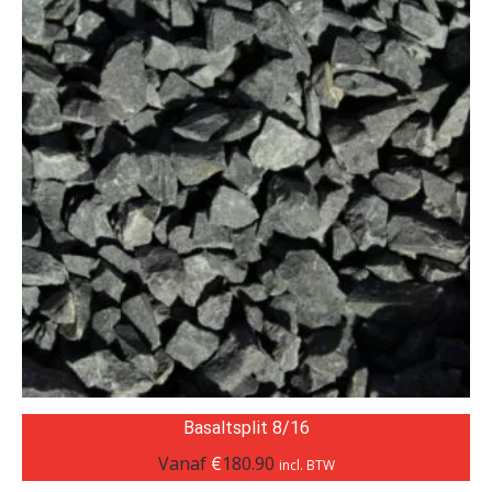
Basaltsplit 8/16
Vanaf
€
180.90
incl. BTW