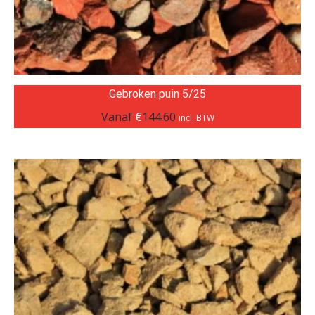
Gebroken puin 5/25
Vanaf
€
144.60
incl. BTW