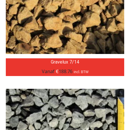
Gravelux 7/14
Vanaf
€
188.76
incl. BTW