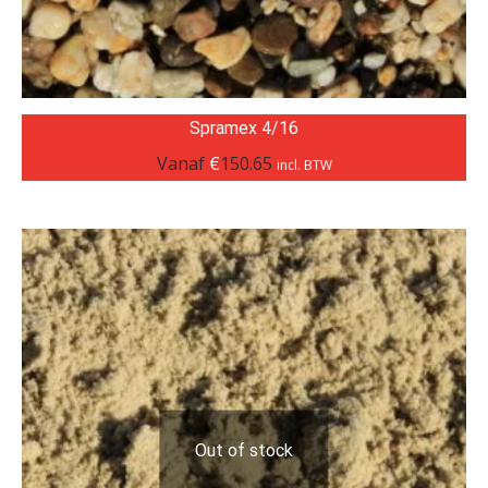
Spramex 4/16
Vanaf
€
150.65
incl. BTW
Out of stock