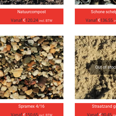
Natuurcompost
Schone schel
Vanaf
€
120.24
Vanaf
€
136.55
incl. BTW
i
Out of stoc
Spramex 4/16
Straatzand gr
Vanaf
€
150.65
Vanaf
€
90.45
incl. BTW
in