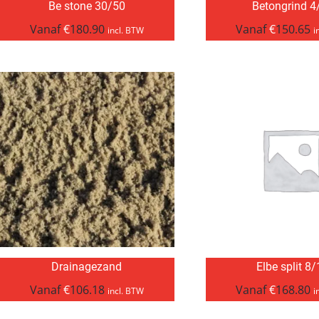
Be stone 30/50
Betongrind 4
Vanaf
€
180.90
Vanaf
€
150.65
incl. BTW
i
Drainagezand
Elbe split 8
Vanaf
€
106.18
Vanaf
€
168.80
incl. BTW
i