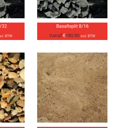
6/32
Basaltsplit 8/16
Vanaf
€
180.90
ncl. BTW
incl. BTW