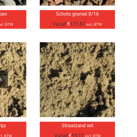
pen
Schots graniet 8/16
Vanaf
€
177.87
ncl. BTW
incl. BTW
k
ijs
Straatzand wit
Vanaf
€
93.17
cl. BTW
incl. BTW