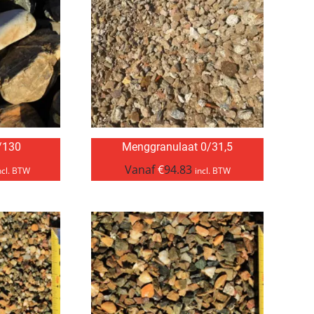
/130
Menggranulaat 0/31,5
Vanaf
€
94.83
ncl. BTW
incl. BTW