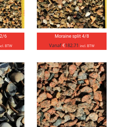
 2/6
Moraine split 4/8
Vanaf
€
182.71
ncl. BTW
incl. BTW