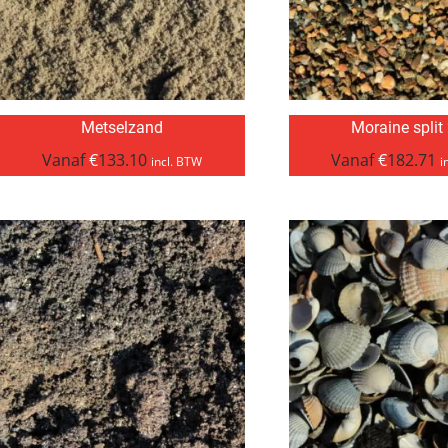
Metselzand
Moraine split
Vanaf
€
133.10
Vanaf
€
182.71
incl. BTW
i