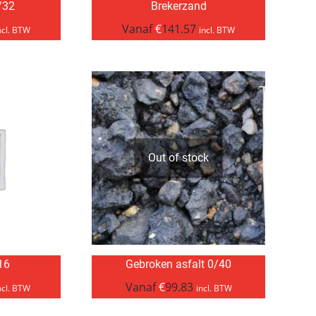
/32
Brekerzand
Vanaf
€
141.57
ncl. BTW
incl. BTW
Out of stock
/16
Gebroken asfalt 0/40
Vanaf
€
99.83
ncl. BTW
incl. BTW