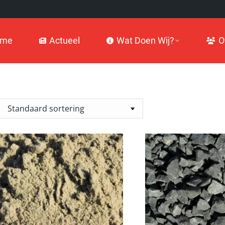
Actueel
Wat Doen Wij?
Over
ome
Actueel
Wat Doen Wij?
O