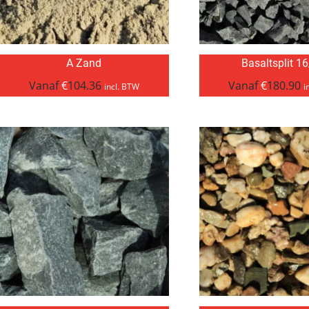
A Zand
Basaltsplit 1
Vanaf
€
104.36
Vanaf
€
180.90
incl. BTW
i