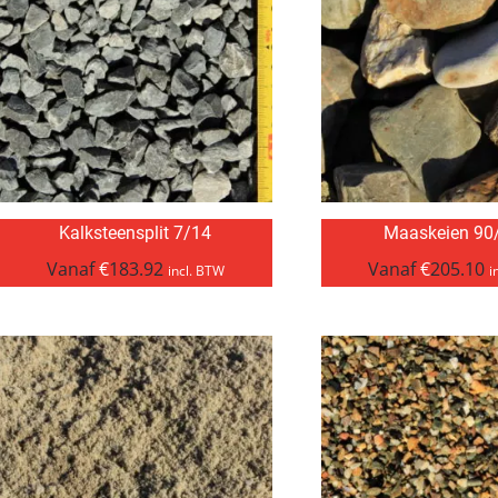
Kalksteensplit 7/14
Maaskeien 90
Vanaf
€
183.92
Vanaf
€
205.10
incl. BTW
i