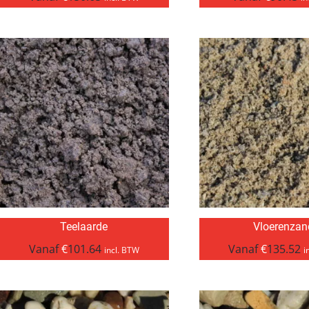
Teelaarde
Vloerenzan
Vanaf
€
101.64
Vanaf
€
135.52
incl. BTW
i