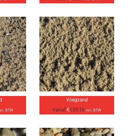
d
Voegzand
Vanaf
€
133.10
ncl. BTW
incl. BTW