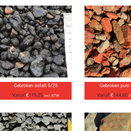
Gebroken asfalt 5/25
Gebroken puin
Vanaf
€
115.25
Vanaf
€
144.60
incl. BTW
i