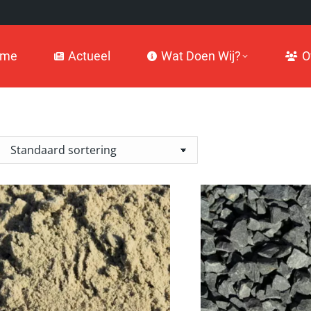
Actueel
Wat Doen Wij?
Over
ome
Actueel
Wat Doen Wij?
O