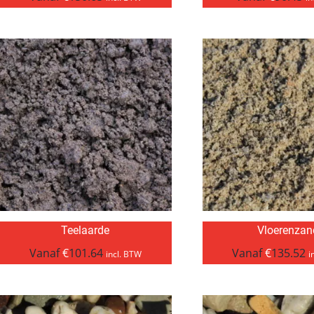
Teelaarde
Vloerenzan
Vanaf
€
101.64
Vanaf
€
135.52
incl. BTW
i