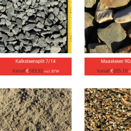
Kalksteensplit 7/14
Maaskeien 90
Vanaf
€
183.92
Vanaf
€
205.10
incl. BTW
i