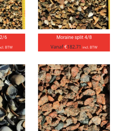
 2/6
Moraine split 4/8
Vanaf
€
182.71
ncl. BTW
incl. BTW