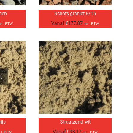
pen
Schots graniet 8/16
Vanaf
€
177.87
ncl. BTW
incl. BTW
k
ijs
Straatzand wit
Vanaf
€
93.17
cl. BTW
incl. BTW