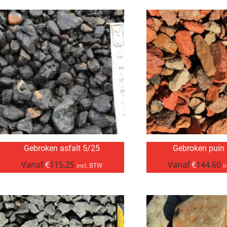
Gebroken asfalt 5/25
Gebroken puin
Vanaf
€
115.25
Vanaf
€
144.60
incl. BTW
i