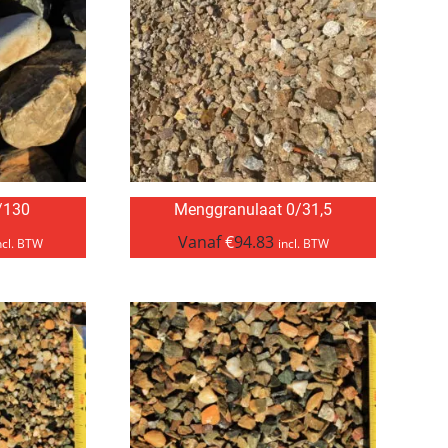
/130
Menggranulaat 0/31,5
Vanaf
€
94.83
ncl. BTW
incl. BTW