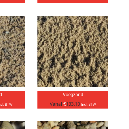
d
Voegzand
Vanaf
€
133.10
ncl. BTW
incl. BTW