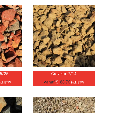
 5/25
Gravelux 7/14
Vanaf
€
188.76
ncl. BTW
incl. BTW