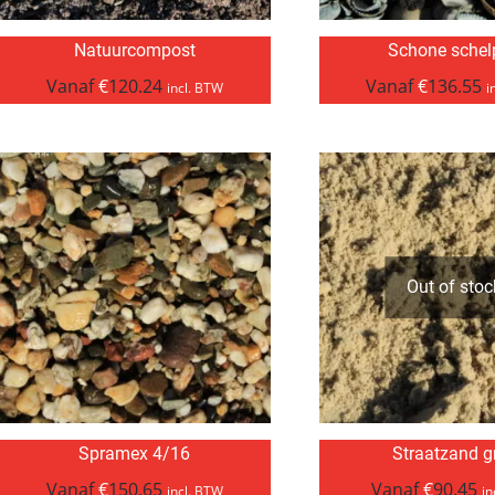
Natuurcompost
Schone schel
Vanaf
€
120.24
Vanaf
€
136.55
incl. BTW
i
Out of stoc
Spramex 4/16
Straatzand gr
Vanaf
€
150.65
Vanaf
€
90.45
incl. BTW
in