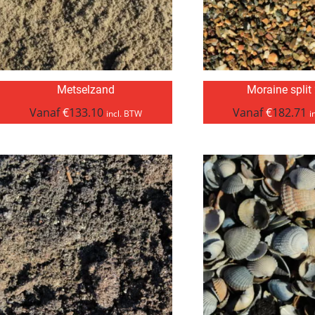
Metselzand
Moraine split
Vanaf
€
133.10
Vanaf
€
182.71
incl. BTW
i