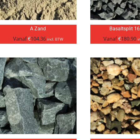
A Zand
Basaltsplit 1
Vanaf
€
104.36
Vanaf
€
180.90
incl. BTW
i