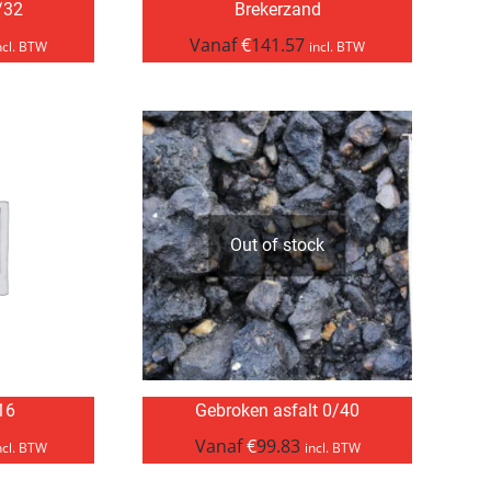
/32
Brekerzand
Vanaf
€
141.57
ncl. BTW
incl. BTW
Out of stock
/16
Gebroken asfalt 0/40
Vanaf
€
99.83
ncl. BTW
incl. BTW