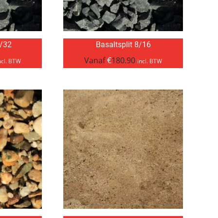
6/32
Basaltsplit 8/16
Vanaf
€
180.90
ncl. BTW
incl. BTW