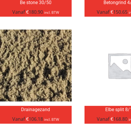
Be stone 30/50
Betongrind 4
Vanaf
€
180.90
Vanaf
€
150.65
incl. BTW
i
Drainagezand
Elbe split 8
Vanaf
€
106.18
Vanaf
€
168.80
incl. BTW
i