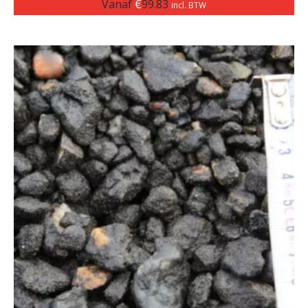
Vanaf
€
99.83
incl. BTW