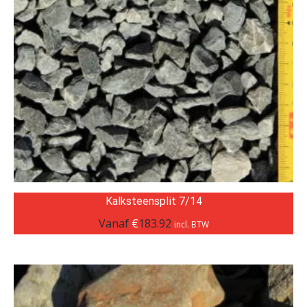
Kalksteensplit 7/14
Vanaf
€
183.92
incl. BTW