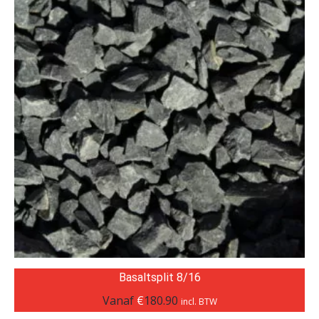
Basaltsplit 8/16
Vanaf
€
180.90
incl. BTW