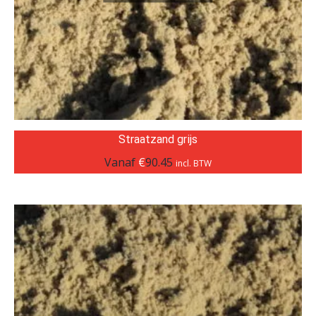
Straatzand grijs
Vanaf
€
90.45
incl. BTW