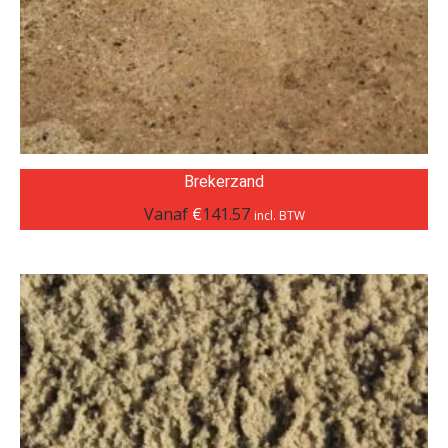
Brekerzand
Vanaf
€
141.57
incl. BTW