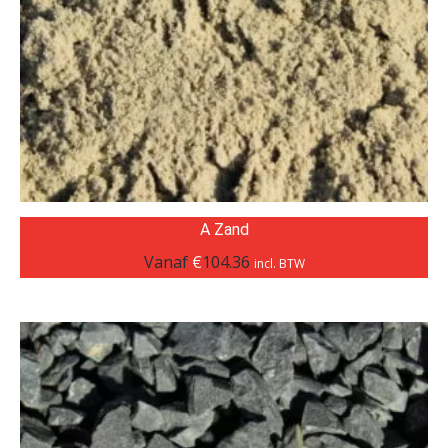
A Zand
Vanaf
€
104.36
incl. BTW