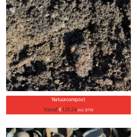
Natuurcompost
Vanaf
€
120.24
incl. BTW