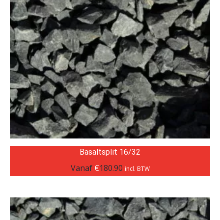
Basaltsplit 16/32
Vanaf
€
180.90
incl. BTW