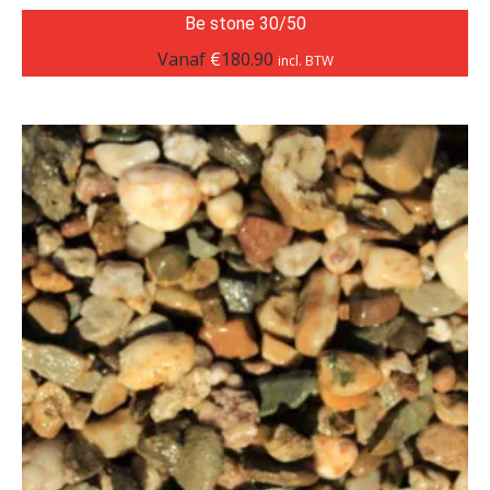
Be stone 30/50
Vanaf
€
180.90
incl. BTW