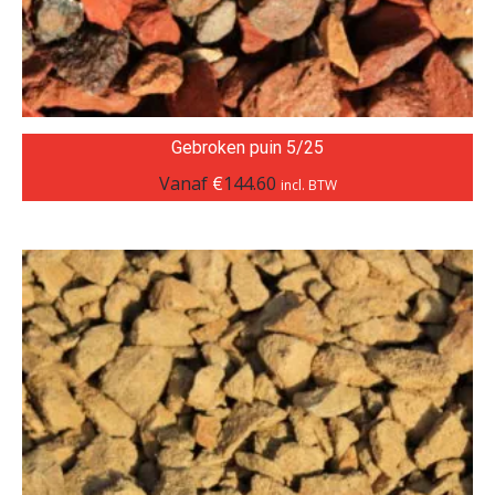
Gebroken puin 5/25
Vanaf
€
144.60
incl. BTW