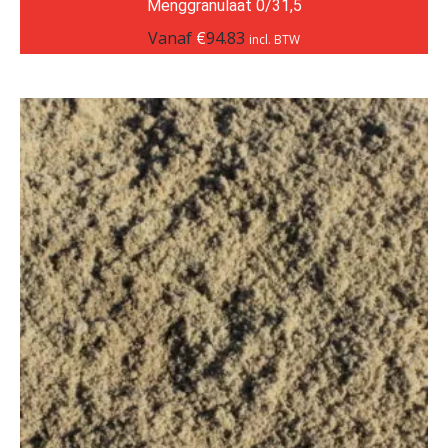
Menggranulaat 0/31,5
Vanaf
€
94.83
incl. BTW