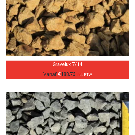
Gravelux 7/14
Vanaf
€
188.76
incl. BTW