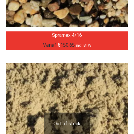
Spramex 4/16
Vanaf
€
150.65
incl. BTW
Out of stock