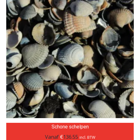
Schone schelpen
Vanaf
€
136.55
incl. BTW