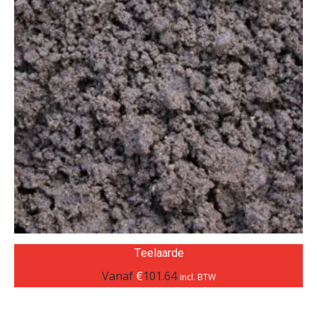
Teelaarde
Vanaf
€
101.64
incl. BTW