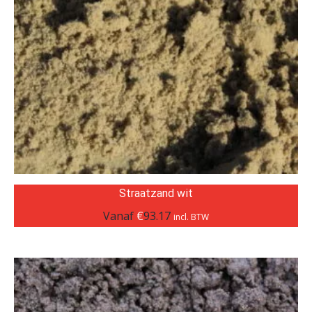
Straatzand wit
Vanaf
€
93.17
incl. BTW