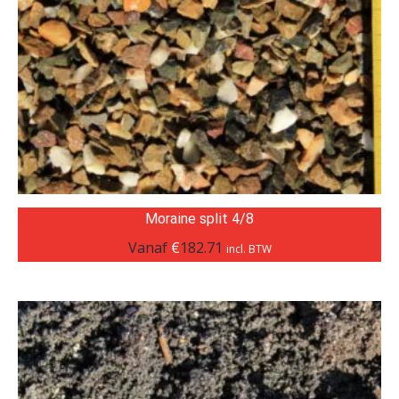
Moraine split 4/8
Vanaf
€
182.71
incl. BTW