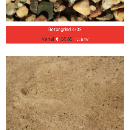
Betongrind 4/32
Vanaf
€
150.65
incl. BTW