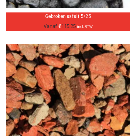
Gebroken asfalt 5/25
Vanaf
€
115.25
incl. BTW