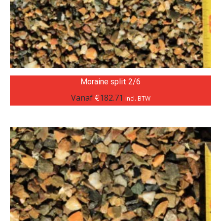
Moraine split 2/6
Vanaf
€
182.71
incl. BTW