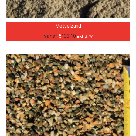
Metselzand
Vanaf
€
133.10
incl. BTW