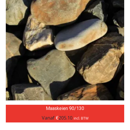
Maaskeien 90/130
Vanaf
€
205.10
incl. BTW