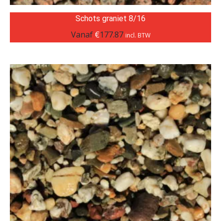
Schots graniet 8/16
Vanaf
€
177.87
incl. BTW