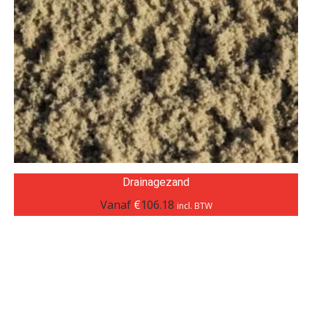
Drainagezand
Vanaf
€
106.18
incl. BTW