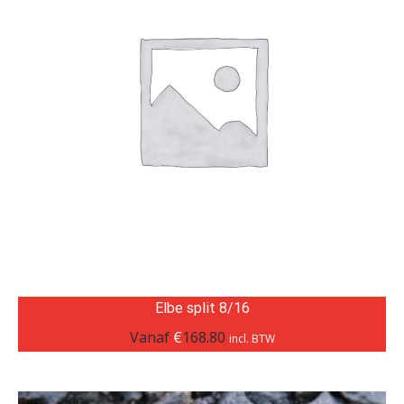
Elbe split 8/16
Vanaf
€
168.80
incl. BTW