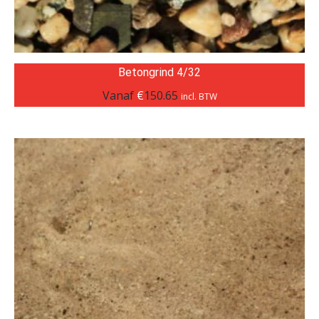
Betongrind 4/32
Vanaf
€
150.65
incl. BTW