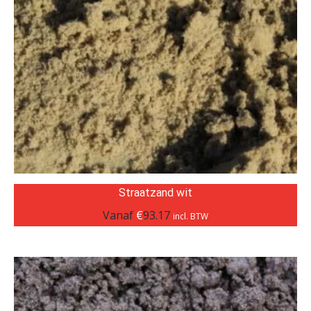
Straatzand wit
Vanaf
€
93.17
incl. BTW