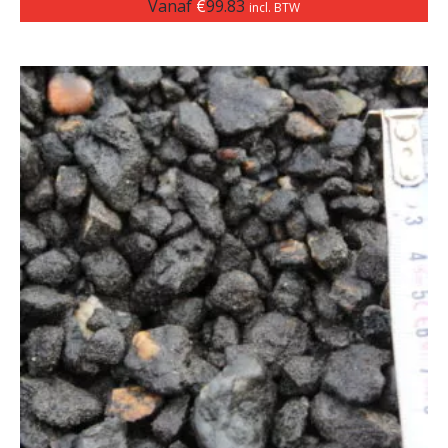
Vanaf
€
99.83
incl. BTW