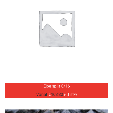
Elbe split 8/16
Vanaf
€
168.80
incl. BTW