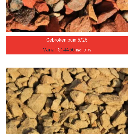
Gebroken puin 5/25
Vanaf
€
144.60
incl. BTW