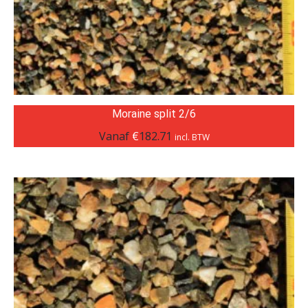
Moraine split 2/6
Vanaf
€
182.71
incl. BTW