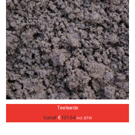
Teelaarde
Vanaf
€
101.64
incl. BTW