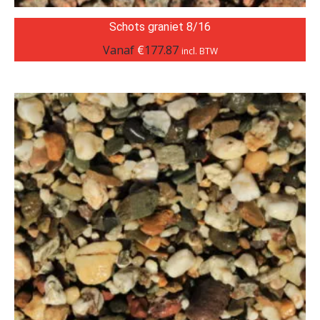
Schots graniet 8/16
Vanaf
€
177.87
incl. BTW