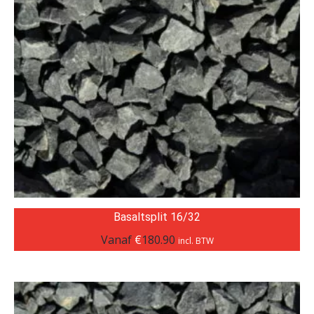
Basaltsplit 16/32
Vanaf
€
180.90
incl. BTW