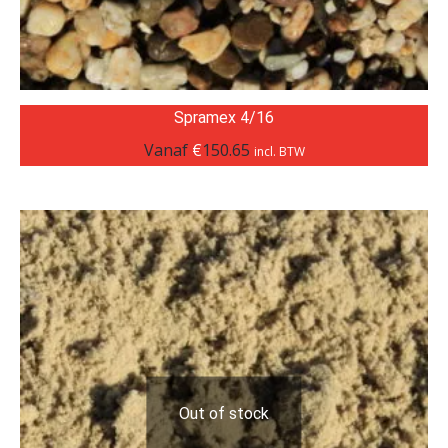
Spramex 4/16
Vanaf
€
150.65
incl. BTW
Out of stock