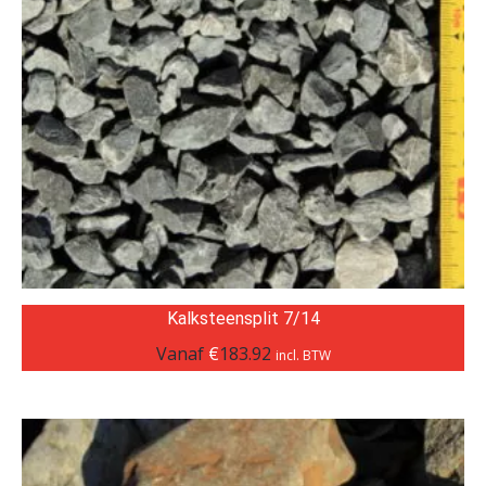
Kalksteensplit 7/14
Vanaf
€
183.92
incl. BTW