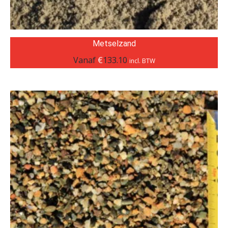
Metselzand
Vanaf
€
133.10
incl. BTW