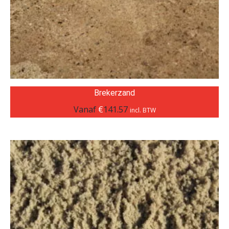
Brekerzand
Vanaf
€
141.57
incl. BTW