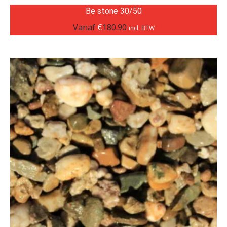
Be stone 30/50
Vanaf
€
180.90
incl. BTW