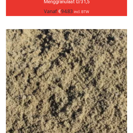
Menggranulaat 0/31,5
Vanaf
€
94.83
incl. BTW