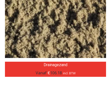
Drainagezand
Vanaf
€
106.18
incl. BTW