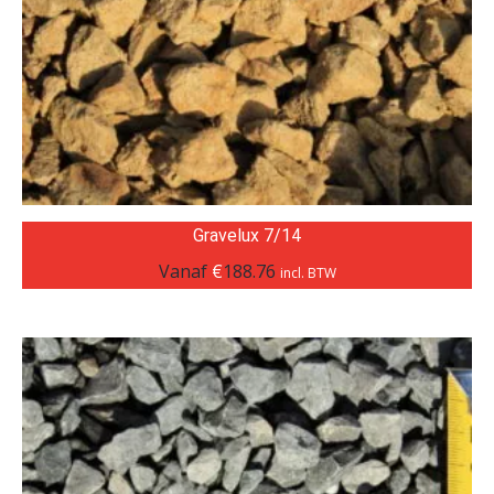
Gravelux 7/14
Vanaf
€
188.76
incl. BTW