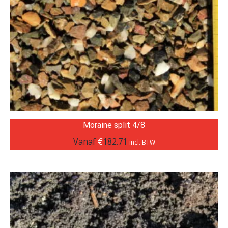
Moraine split 4/8
Vanaf
€
182.71
incl. BTW