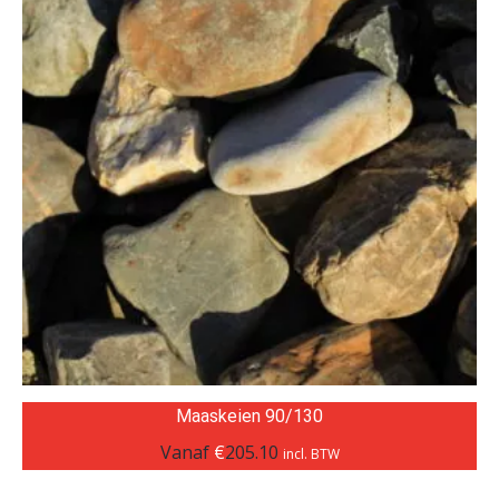
Maaskeien 90/130
Vanaf
€
205.10
incl. BTW