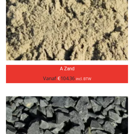
A Zand
Vanaf
€
104.36
incl. BTW