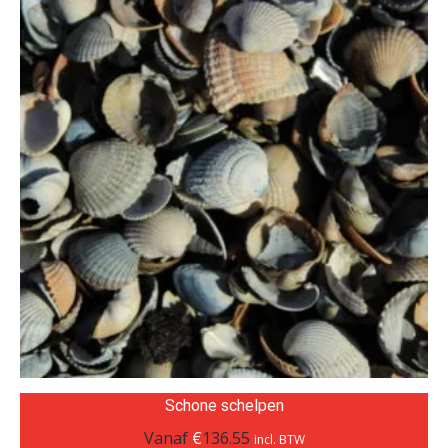
Schone schelpen
Vanaf
€
136.55
incl. BTW