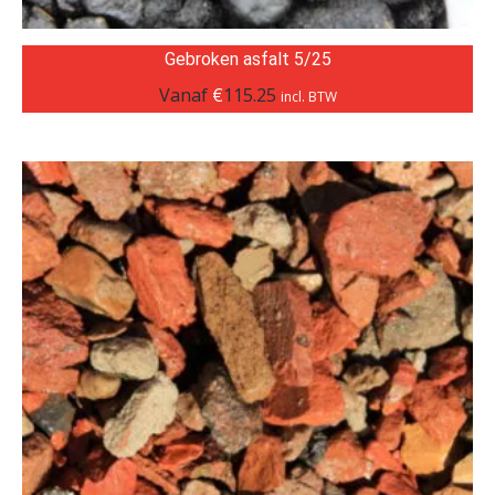
Gebroken asfalt 5/25
Vanaf
€
115.25
incl. BTW