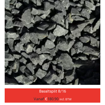
Basaltsplit 8/16
Vanaf
€
180.90
incl. BTW