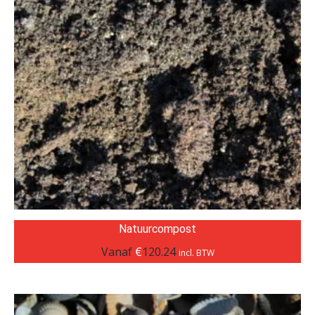
Natuurcompost
Vanaf
€
120.24
incl. BTW