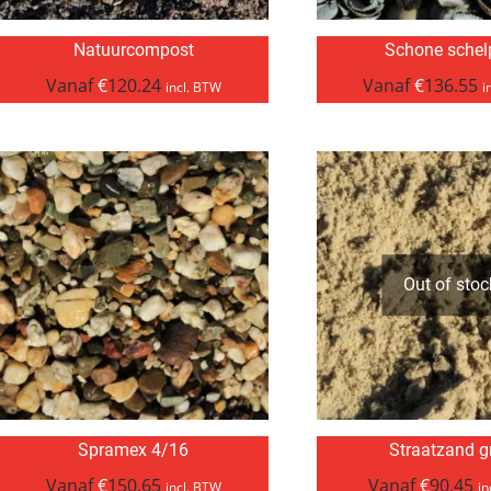
Natuurcompost
Schone schel
Vanaf
€
120.24
Vanaf
€
136.55
incl. BTW
i
Out of stoc
Spramex 4/16
Straatzand gr
Vanaf
€
150.65
Vanaf
€
90.45
incl. BTW
in