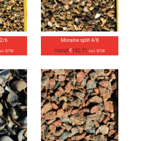
 2/6
Moraine split 4/8
Vanaf
€
182.71
ncl. BTW
incl. BTW