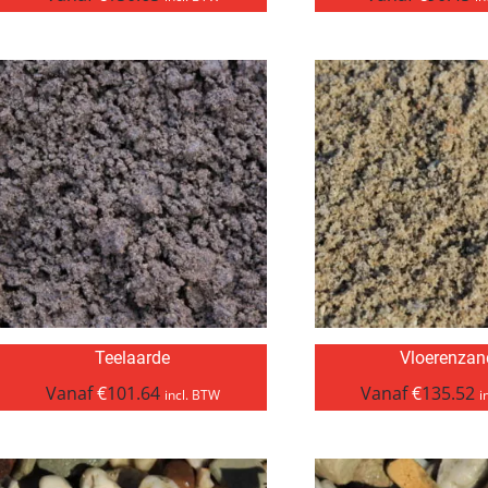
Teelaarde
Vloerenzan
Vanaf
€
101.64
Vanaf
€
135.52
incl. BTW
i