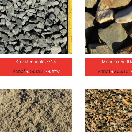
Kalksteensplit 7/14
Maaskeien 90
Vanaf
€
183.92
Vanaf
€
205.10
incl. BTW
i