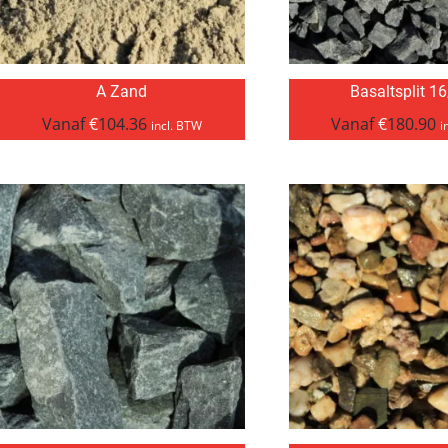
A Zand
Basaltsplit 1
Vanaf
€
104.36
Vanaf
€
180.90
incl. BTW
i