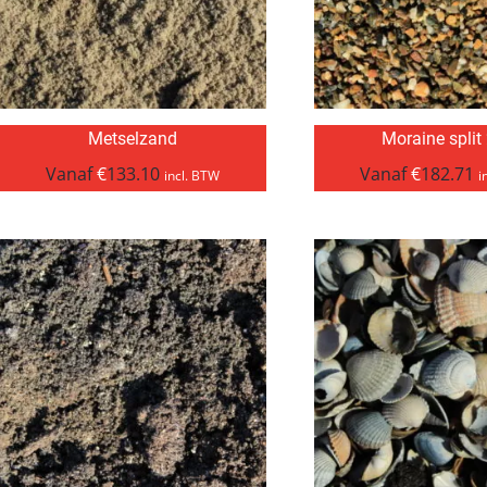
Metselzand
Moraine split
Vanaf
€
133.10
Vanaf
€
182.71
incl. BTW
i