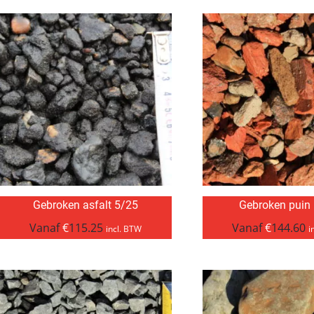
Gebroken asfalt 5/25
Gebroken puin
Vanaf
€
115.25
Vanaf
€
144.60
incl. BTW
i