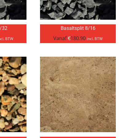
6/32
Basaltsplit 8/16
Vanaf
€
180.90
ncl. BTW
incl. BTW