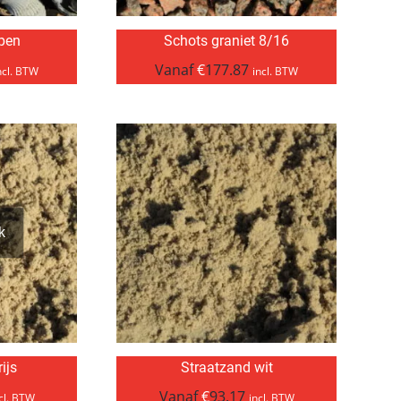
pen
Schots graniet 8/16
Vanaf
€
177.87
ncl. BTW
incl. BTW
k
ijs
Straatzand wit
Vanaf
€
93.17
cl. BTW
incl. BTW