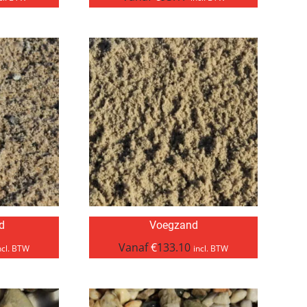
d
Voegzand
Vanaf
€
133.10
ncl. BTW
incl. BTW