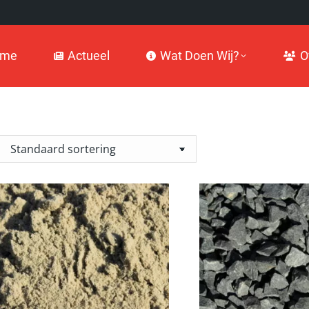
Actueel
Wat Doen Wij?
Over
ome
Actueel
Wat Doen Wij?
O