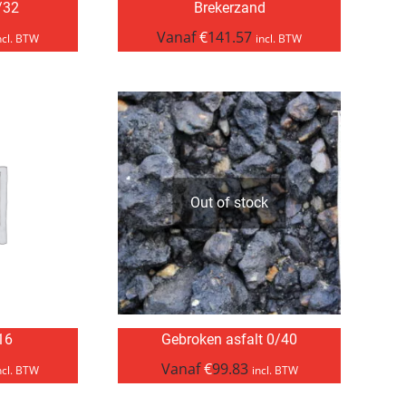
/32
Brekerzand
Vanaf
€
141.57
ncl. BTW
incl. BTW
Out of stock
/16
Gebroken asfalt 0/40
Vanaf
€
99.83
ncl. BTW
incl. BTW