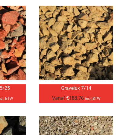
 5/25
Gravelux 7/14
Vanaf
€
188.76
ncl. BTW
incl. BTW