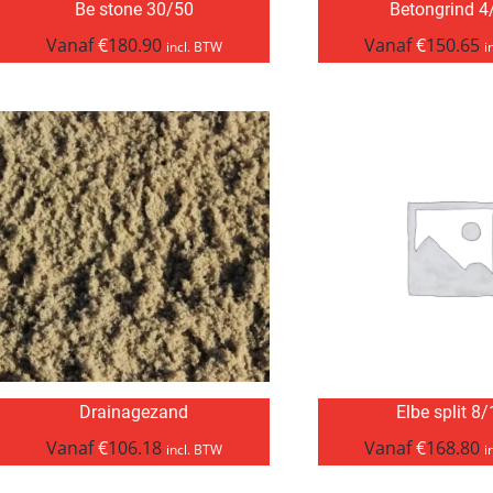
Be stone 30/50
Betongrind 4
Vanaf
€
180.90
Vanaf
€
150.65
incl. BTW
i
Drainagezand
Elbe split 8
Vanaf
€
106.18
Vanaf
€
168.80
incl. BTW
i