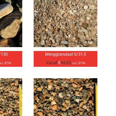
/130
Menggranulaat 0/31,5
Vanaf
€
94.83
ncl. BTW
incl. BTW