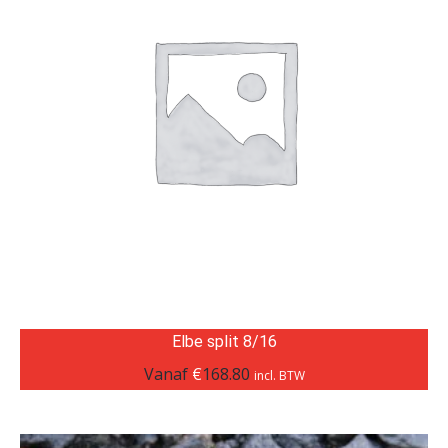
Elbe split 8/16
Vanaf
€
168.80
incl. BTW