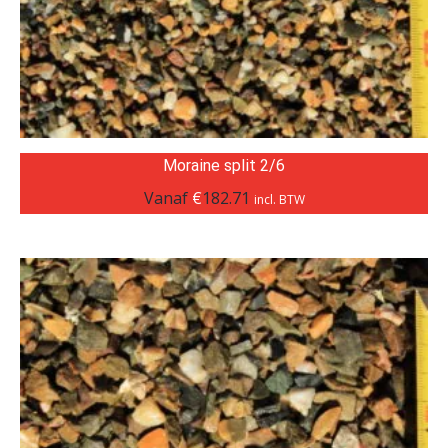
Moraine split 2/6
Vanaf
€
182.71
incl. BTW