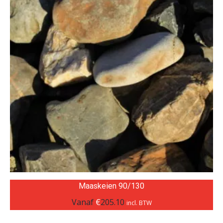
Maaskeien 90/130
Vanaf
€
205.10
incl. BTW