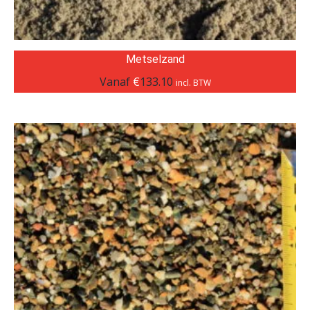
Metselzand
Vanaf
€
133.10
incl. BTW