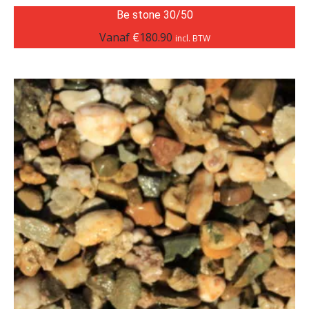
Be stone 30/50
Vanaf
€
180.90
incl. BTW