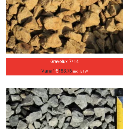
Gravelux 7/14
Vanaf
€
188.76
incl. BTW