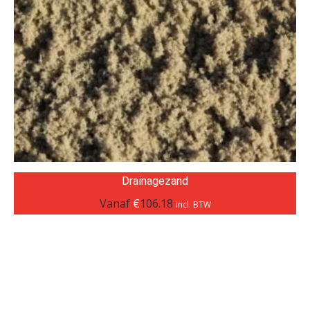
Drainagezand
Vanaf
€
106.18
incl. BTW