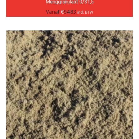
Menggranulaat 0/31,5
Vanaf
€
94.83
incl. BTW