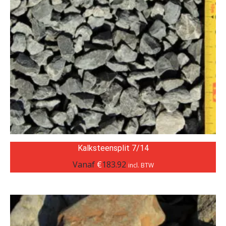
Kalksteensplit 7/14
Vanaf
€
183.92
incl. BTW