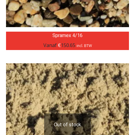
Spramex 4/16
Vanaf
€
150.65
incl. BTW
Out of stock