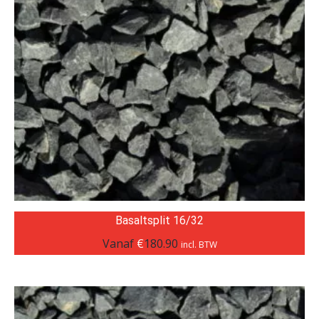
Basaltsplit 16/32
Vanaf
€
180.90
incl. BTW