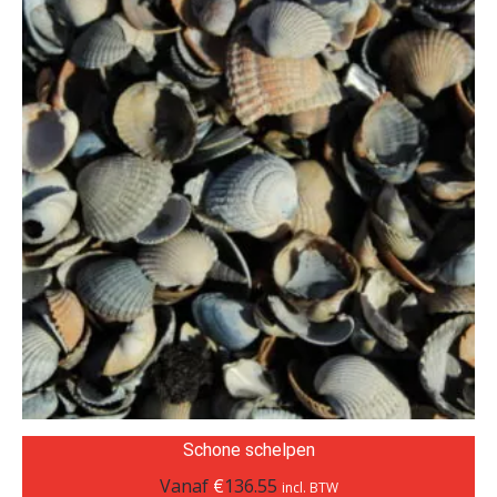
Schone schelpen
Vanaf
€
136.55
incl. BTW