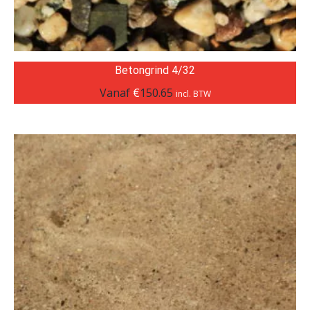
Betongrind 4/32
Vanaf
€
150.65
incl. BTW