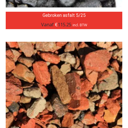
Gebroken asfalt 5/25
Vanaf
€
115.25
incl. BTW