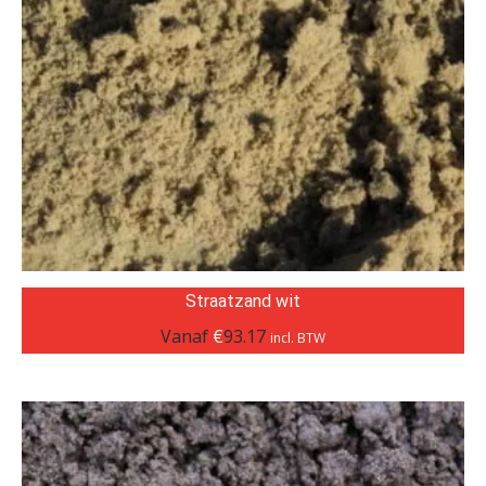
Straatzand wit
Vanaf
€
93.17
incl. BTW