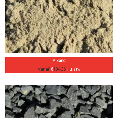
A Zand
Vanaf
€
104.36
incl. BTW