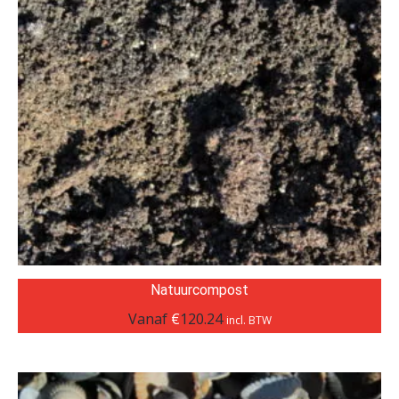
Natuurcompost
Vanaf
€
120.24
incl. BTW