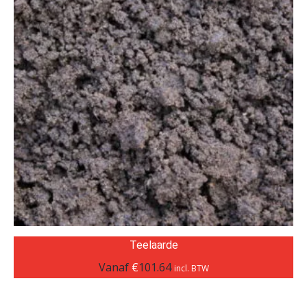
Teelaarde
Vanaf
€
101.64
incl. BTW