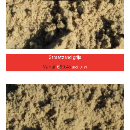
Straatzand grijs
Vanaf
€
90.45
incl. BTW