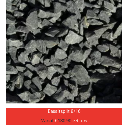
Basaltsplit 8/16
Vanaf
€
180.90
incl. BTW