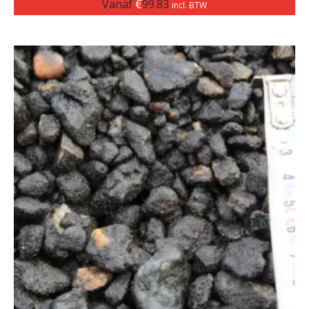
Vanaf
€
99.83
incl. BTW