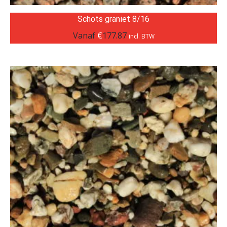
Schots graniet 8/16
Vanaf
€
177.87
incl. BTW