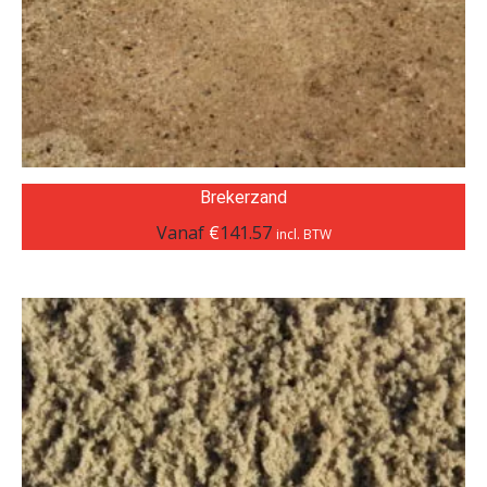
Brekerzand
Vanaf
€
141.57
incl. BTW