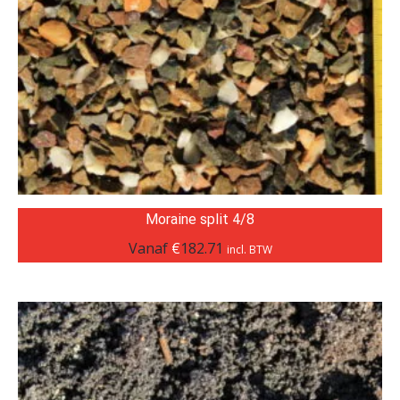
Moraine split 4/8
Vanaf
€
182.71
incl. BTW