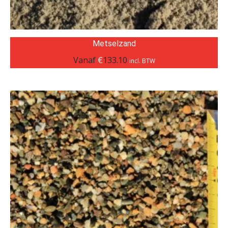
Metselzand
Vanaf
€
133.10
incl. BTW