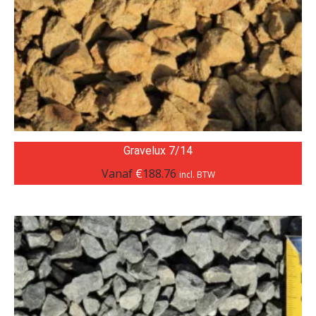
Gravelux 7/14
Vanaf
€
188.76
incl. BTW