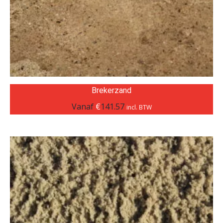
Brekerzand
Vanaf
€
141.57
incl. BTW