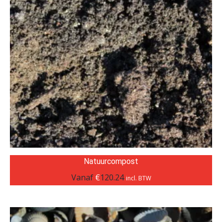
Natuurcompost
Vanaf
€
120.24
incl. BTW