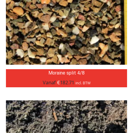
Moraine split 4/8
Vanaf
€
182.71
incl. BTW