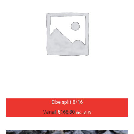
Elbe split 8/16
Vanaf
€
168.80
incl. BTW