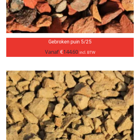
Gebroken puin 5/25
Vanaf
€
144.60
incl. BTW