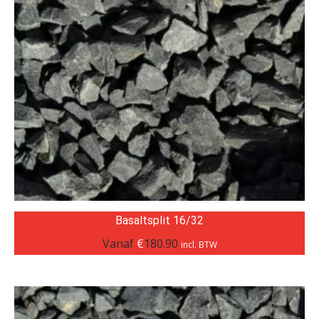
Basaltsplit 16/32
Vanaf
€
180.90
incl. BTW