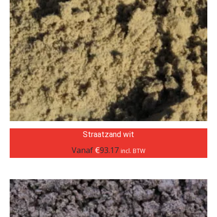
Straatzand wit
Vanaf
€
93.17
incl. BTW