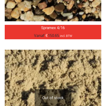
Spramex 4/16
Vanaf
€
150.65
incl. BTW
Out of stock