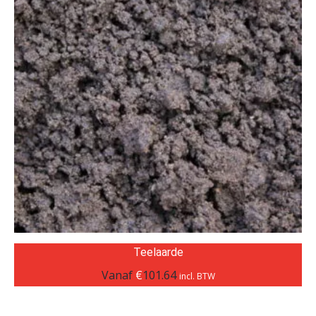
Teelaarde
Vanaf
€
101.64
incl. BTW