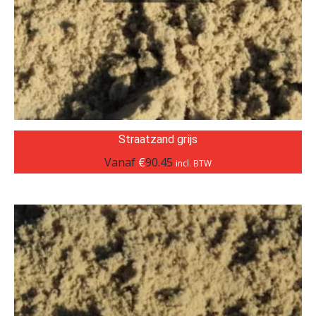
Straatzand grijs
Vanaf
€
90.45
incl. BTW