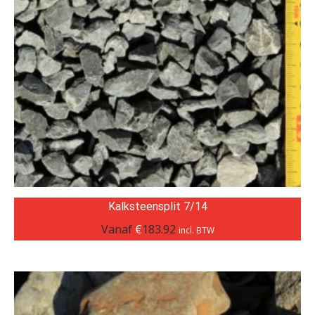
Kalksteensplit 7/14
Vanaf
€
183.92
incl. BTW