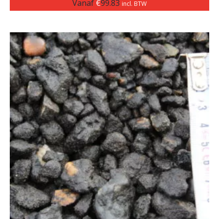
Vanaf
€
99.83
incl. BTW