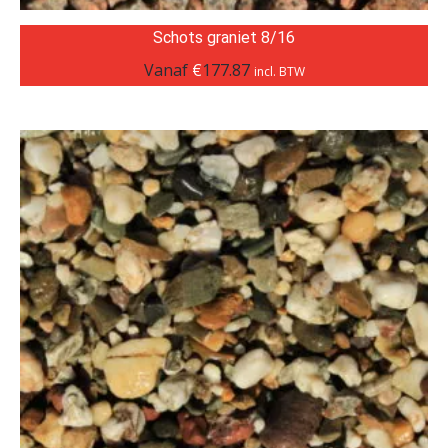
Schots graniet 8/16
Vanaf
€
177.87
incl. BTW