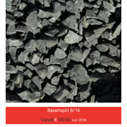
Basaltsplit 8/16
Vanaf
€
180.90
incl. BTW