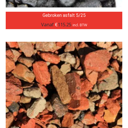
Gebroken asfalt 5/25
Vanaf
€
115.25
incl. BTW