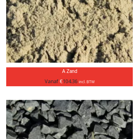
A Zand
Vanaf
€
104.36
incl. BTW