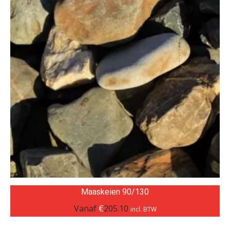
Maaskeien 90/130
Vanaf
€
205.10
incl. BTW