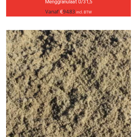
Menggranulaat 0/31,5
Vanaf
€
94.83
incl. BTW