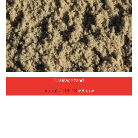
Drainagezand
Vanaf
€
106.18
incl. BTW