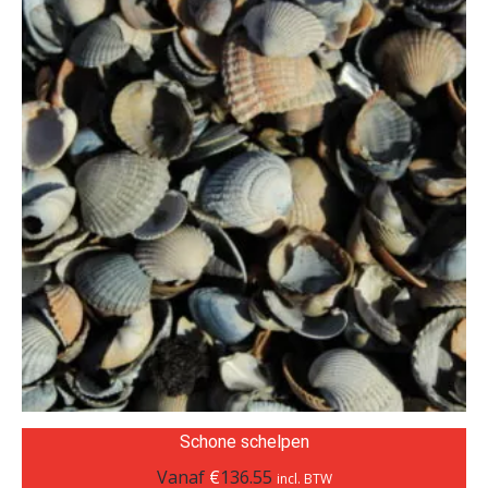
Schone schelpen
Vanaf
€
136.55
incl. BTW