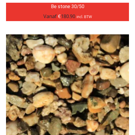
Be stone 30/50
Vanaf
€
180.90
incl. BTW