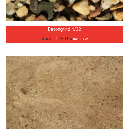
Betongrind 4/32
Vanaf
€
150.65
incl. BTW