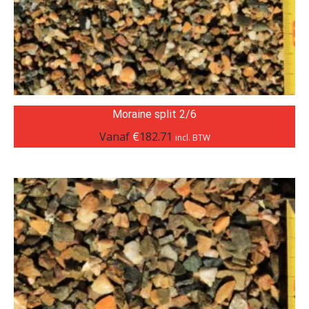
Moraine split 2/6
Vanaf
€
182.71
incl. BTW