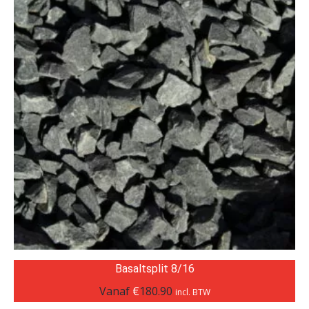
Basaltsplit 8/16
Vanaf
€
180.90
incl. BTW