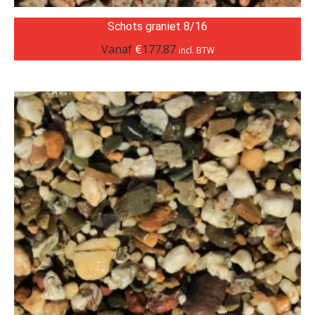
Schots graniet 8/16
Vanaf
€
177.87
incl. BTW