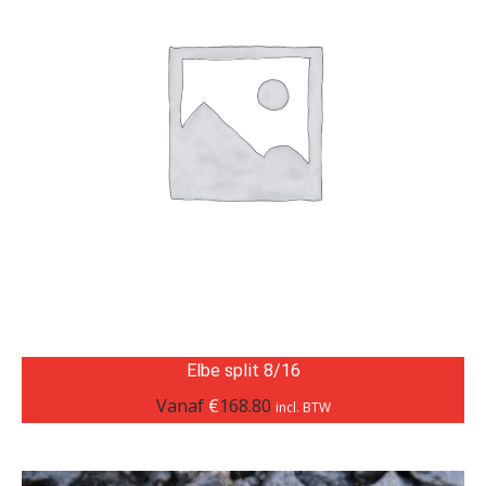
Elbe split 8/16
Vanaf
€
168.80
incl. BTW