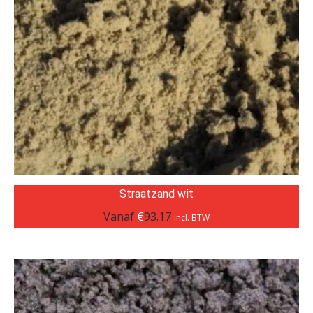
Straatzand wit
Vanaf
€
93.17
incl. BTW