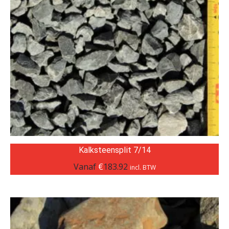
Kalksteensplit 7/14
Vanaf
€
183.92
incl. BTW