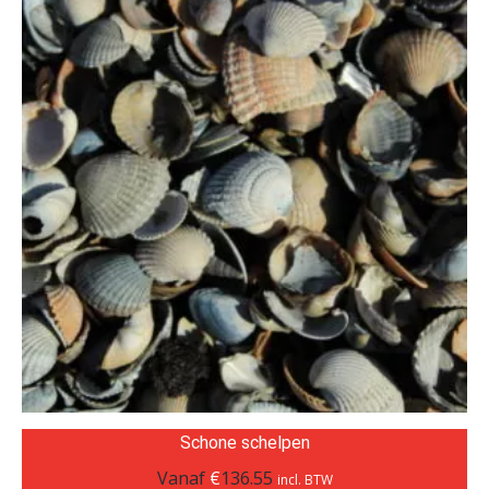
Schone schelpen
Vanaf
€
136.55
incl. BTW