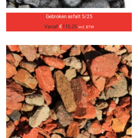
Gebroken asfalt 5/25
Vanaf
€
115.25
incl. BTW