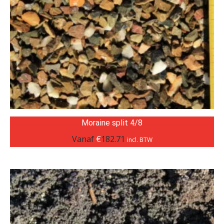
Moraine split 4/8
Vanaf
€
182.71
incl. BTW