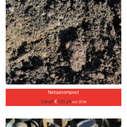
Natuurcompost
Vanaf
€
120.24
incl. BTW