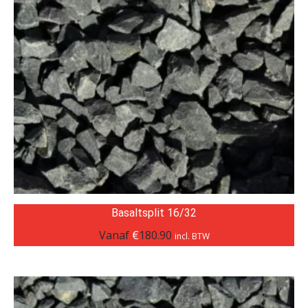
Basaltsplit 16/32
Vanaf
€
180.90
incl. BTW