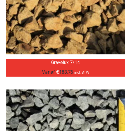
Gravelux 7/14
Vanaf
€
188.76
incl. BTW