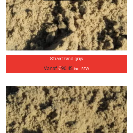
Straatzand grijs
Vanaf
€
90.45
incl. BTW