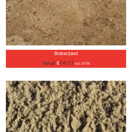
Brekerzand
Vanaf
€
141.57
incl. BTW