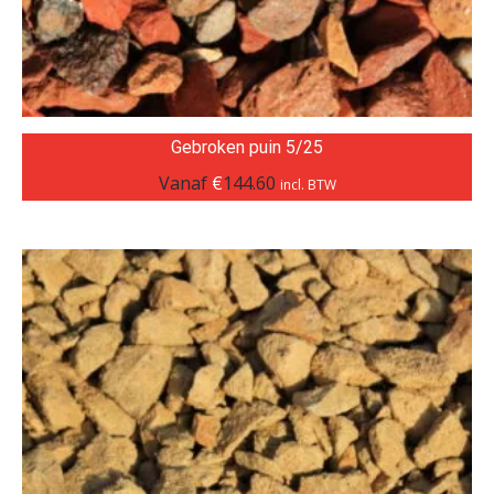
Gebroken puin 5/25
Vanaf
€
144.60
incl. BTW