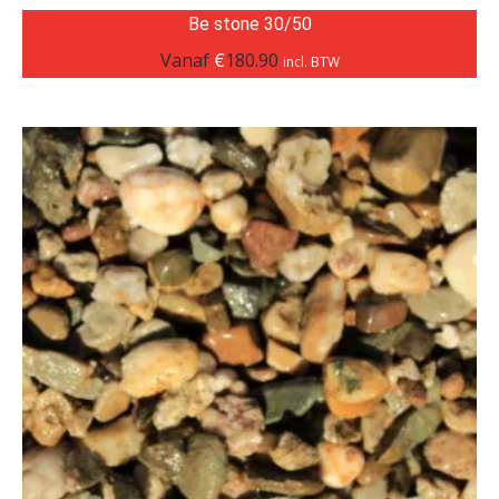
Be stone 30/50
Vanaf
€
180.90
incl. BTW