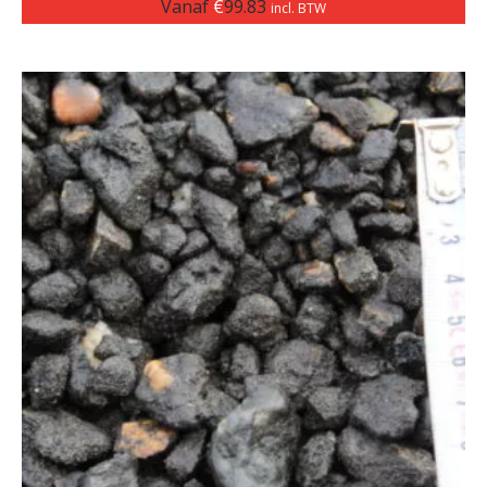
Vanaf
€
99.83
incl. BTW