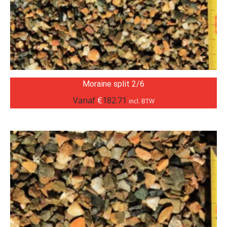
Moraine split 2/6
Vanaf
€
182.71
incl. BTW