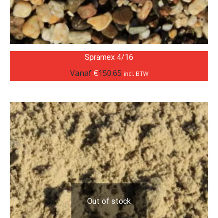
Spramex 4/16
Vanaf
€
150.65
incl. BTW
Out of stock