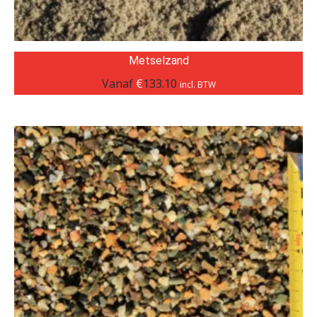
Metselzand
Vanaf
€
133.10
incl. BTW