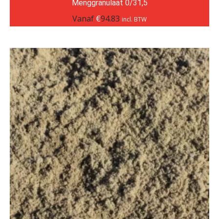
Menggranulaat 0/31,5
Vanaf
€
94.83
incl. BTW