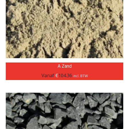
A Zand
Vanaf
€
104.36
incl. BTW