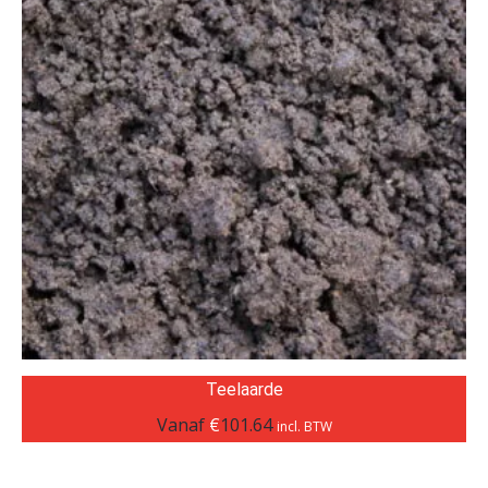
Teelaarde
Vanaf
€
101.64
incl. BTW