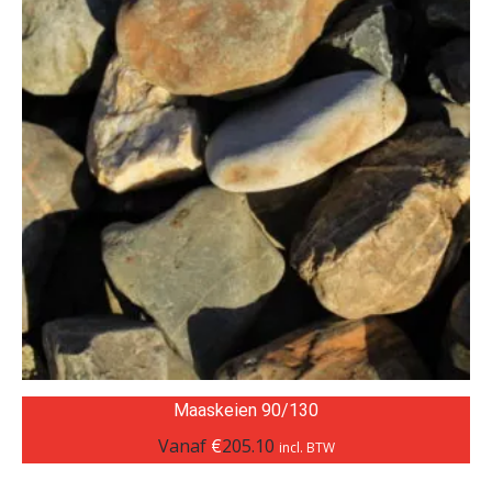
Maaskeien 90/130
Vanaf
€
205.10
incl. BTW