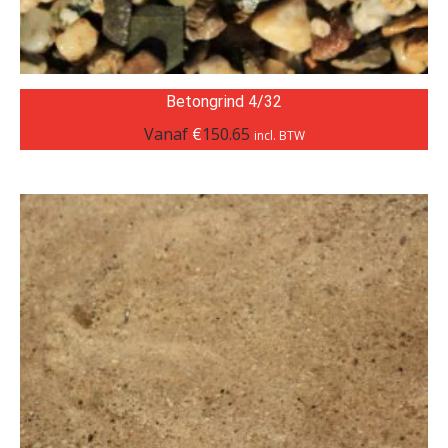
Betongrind 4/32
Vanaf
€
150.65
incl. BTW