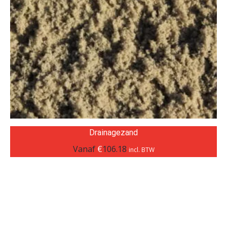
Drainagezand
Vanaf
€
106.18
incl. BTW