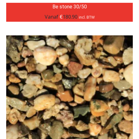
Be stone 30/50
Vanaf
€
180.90
incl. BTW