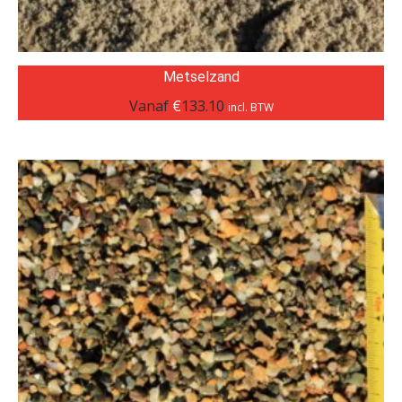
Metselzand
Vanaf
€
133.10
incl. BTW