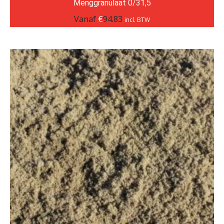
Menggranulaat 0/31,5
Vanaf
€
94.83
incl. BTW