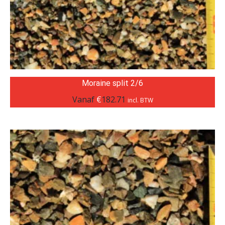
Moraine split 2/6
Vanaf
€
182.71
incl. BTW