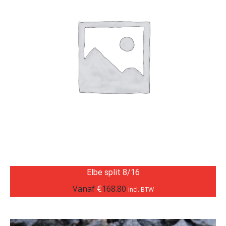
Elbe split 8/16
Vanaf
€
168.80
incl. BTW