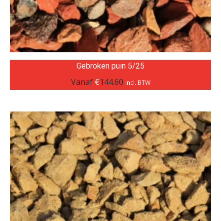
Gebroken puin 5/25
Vanaf
€
144.60
incl. BTW