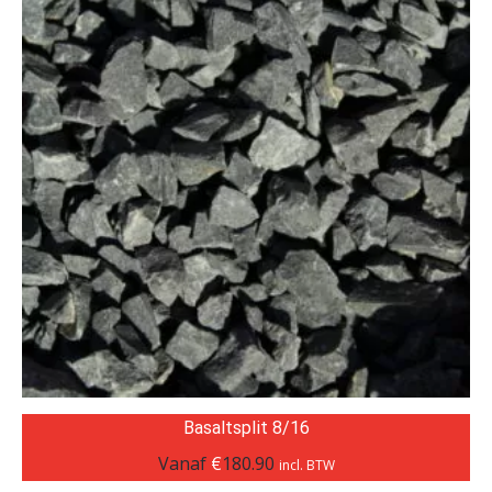
Basaltsplit 8/16
Vanaf
€
180.90
incl. BTW