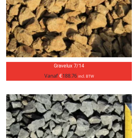
Gravelux 7/14
Vanaf
€
188.76
incl. BTW