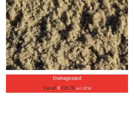
Drainagezand
Vanaf
€
106.18
incl. BTW