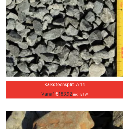
Kalksteensplit 7/14
Vanaf
€
183.92
incl. BTW