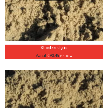
Straatzand grijs
Vanaf
€
90.45
incl. BTW