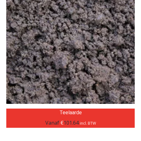
Teelaarde
Vanaf
€
101.64
incl. BTW