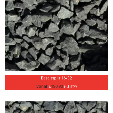
Basaltsplit 16/32
Vanaf
€
180.90
incl. BTW