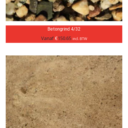
Betongrind 4/32
Vanaf
€
150.65
incl. BTW