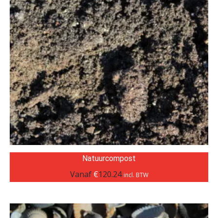
Natuurcompost
Vanaf
€
120.24
incl. BTW