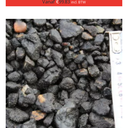
Vanaf
€
99.83
incl. BTW