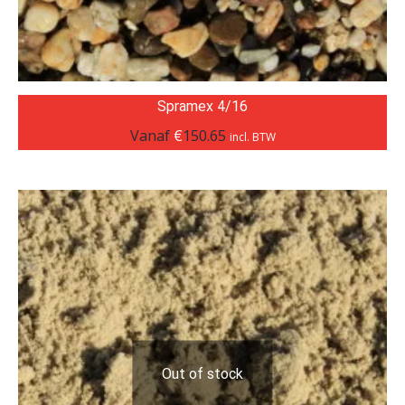
Spramex 4/16
Vanaf
€
150.65
incl. BTW
Out of stock