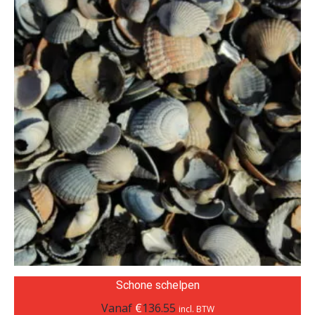
Schone schelpen
Vanaf
€
136.55
incl. BTW