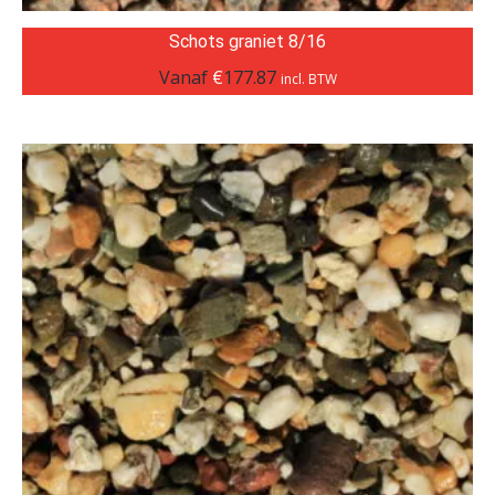
Schots graniet 8/16
Vanaf
€
177.87
incl. BTW