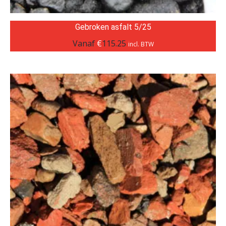
Gebroken asfalt 5/25
Vanaf
€
115.25
incl. BTW