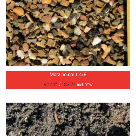
Moraine split 4/8
Vanaf
€
182.71
incl. BTW