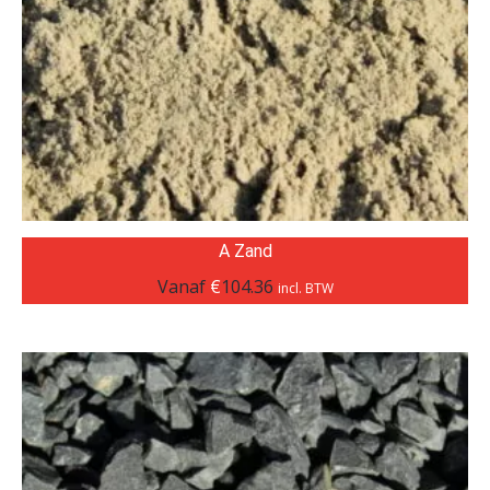
A Zand
Vanaf
€
104.36
incl. BTW