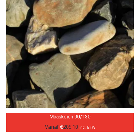
Maaskeien 90/130
Vanaf
€
205.10
incl. BTW