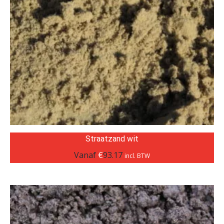
Straatzand wit
Vanaf
€
93.17
incl. BTW