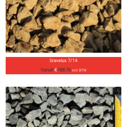
Gravelux 7/14
Vanaf
€
188.76
incl. BTW