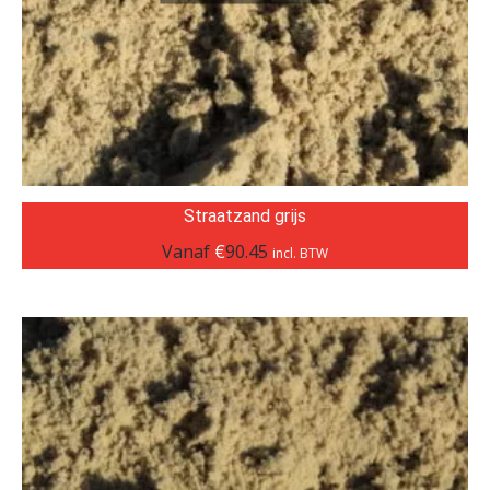
Straatzand grijs
Vanaf
€
90.45
incl. BTW