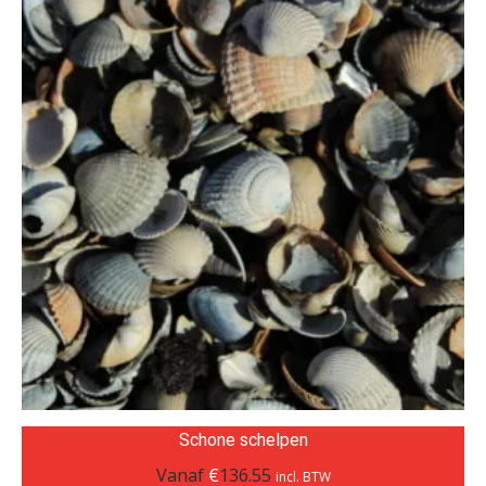
Schone schelpen
Vanaf
€
136.55
incl. BTW