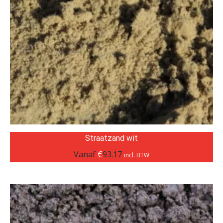
Straatzand wit
Vanaf
€
93.17
incl. BTW