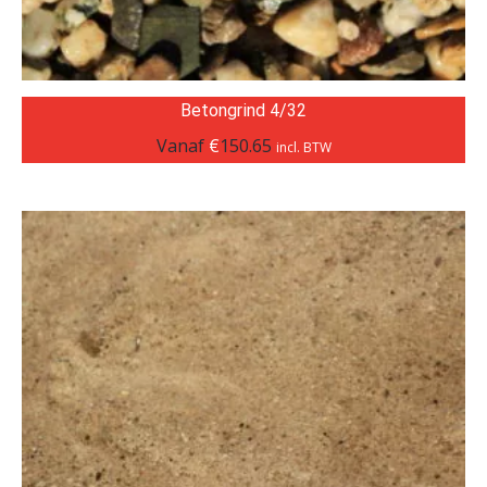
Betongrind 4/32
Vanaf
€
150.65
incl. BTW