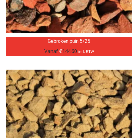
Gebroken puin 5/25
Vanaf
€
144.60
incl. BTW