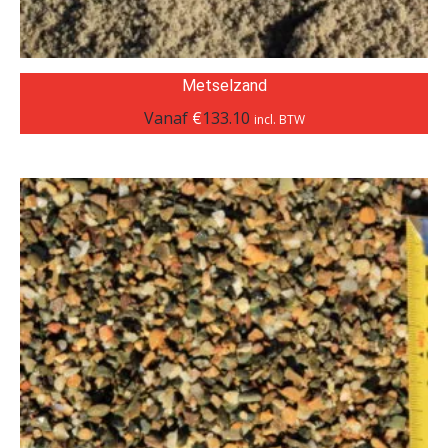
Metselzand
Vanaf
€
133.10
incl. BTW