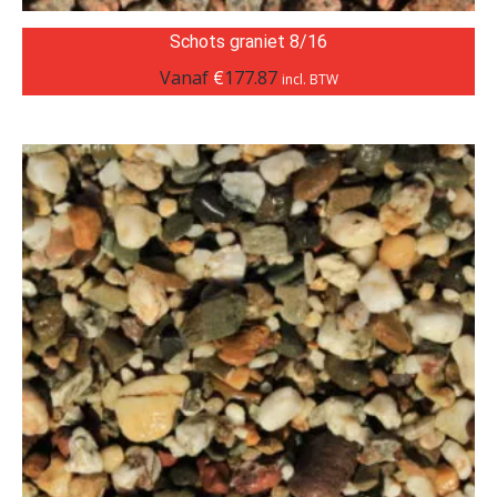
Schots graniet 8/16
Vanaf
€
177.87
incl. BTW