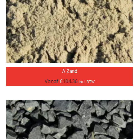
A Zand
Vanaf
€
104.36
incl. BTW