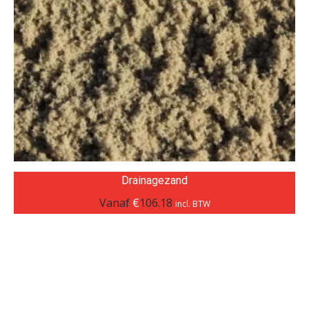
Drainagezand
Vanaf
€
106.18
incl. BTW