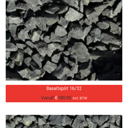
Basaltsplit 16/32
Vanaf
€
180.90
incl. BTW