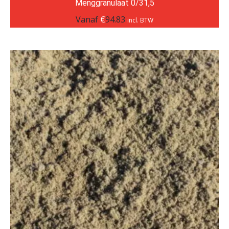
Menggranulaat 0/31,5
Vanaf
€
94.83
incl. BTW