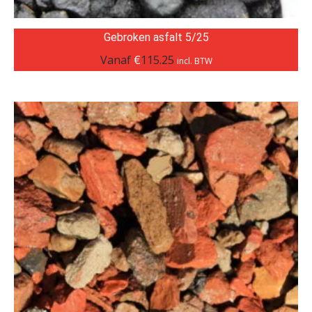
Gebroken asfalt 5/25
Vanaf
€
115.25
incl. BTW