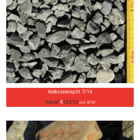
Kalksteensplit 7/14
Vanaf
€
183.92
incl. BTW