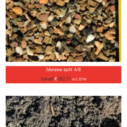
Moraine split 4/8
Vanaf
€
182.71
incl. BTW