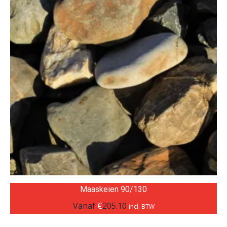
Maaskeien 90/130
Vanaf
€
205.10
incl. BTW