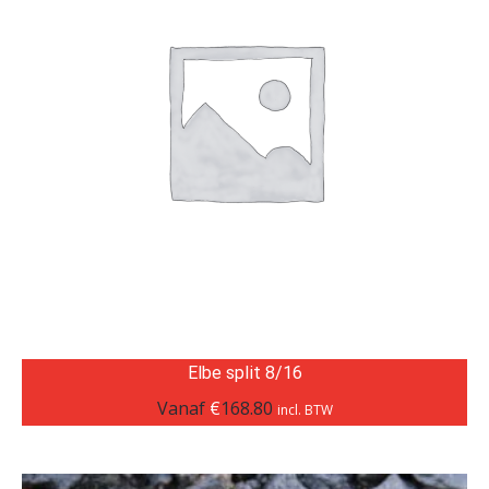
Elbe split 8/16
Vanaf
€
168.80
incl. BTW