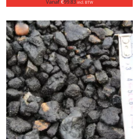
Vanaf
€
99.83
incl. BTW