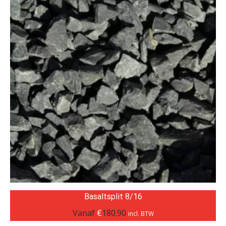
Basaltsplit 8/16
Vanaf
€
180.90
incl. BTW