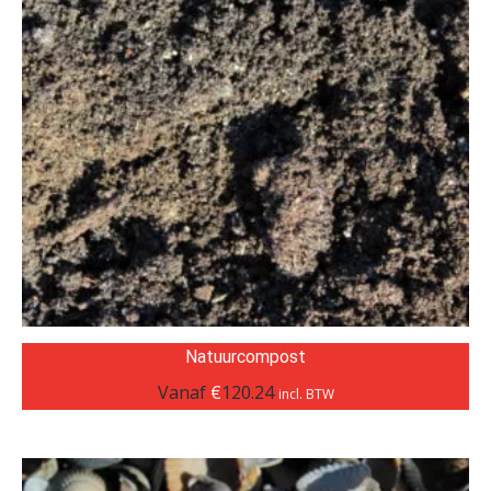
Natuurcompost
Vanaf
€
120.24
incl. BTW