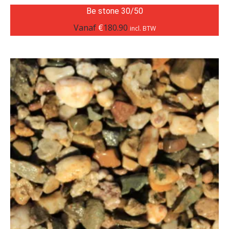
Be stone 30/50
Vanaf
€
180.90
incl. BTW