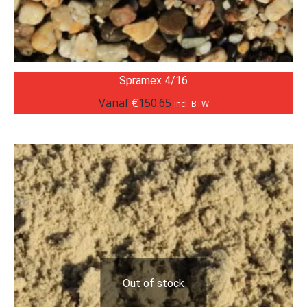
Spramex 4/16
Vanaf
€
150.65
incl. BTW
Out of stock