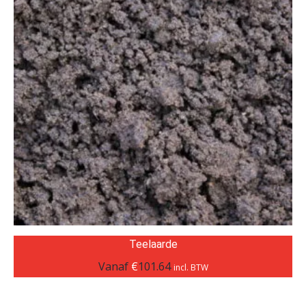
Teelaarde
Vanaf
€
101.64
incl. BTW