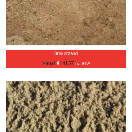
Brekerzand
Vanaf
€
141.57
incl. BTW