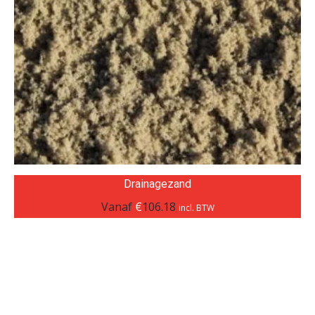
Drainagezand
Vanaf
€
106.18
incl. BTW