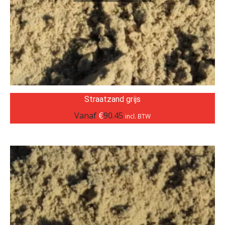
Straatzand grijs
Vanaf
€
90.45
incl. BTW