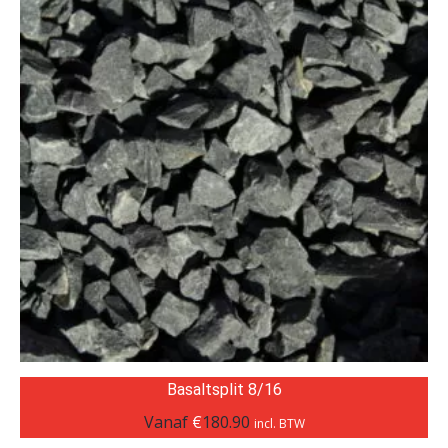
Basaltsplit 8/16
Vanaf
€
180.90
incl. BTW