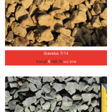
Gravelux 7/14
Vanaf
€
188.76
incl. BTW