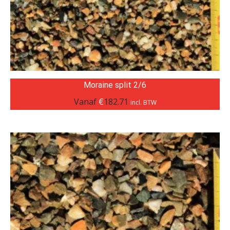
Moraine split 2/6
Vanaf
€
182.71
incl. BTW