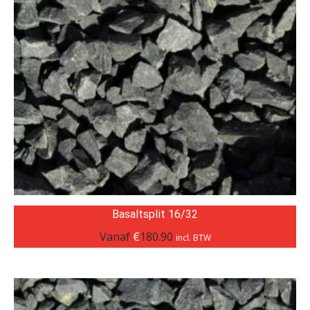
Basaltsplit 16/32
Vanaf
€
180.90
incl. BTW