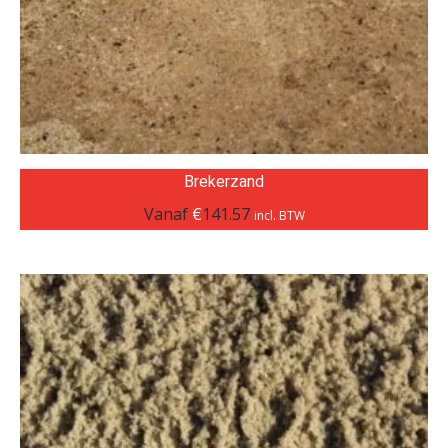
Brekerzand
Vanaf
€
141.57
incl. BTW