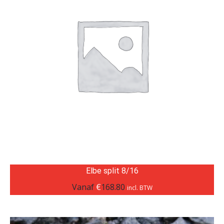
Elbe split 8/16
Vanaf
€
168.80
incl. BTW