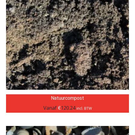
Natuurcompost
Vanaf
€
120.24
incl. BTW