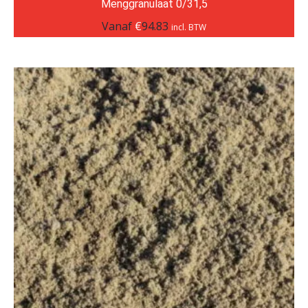
Menggranulaat 0/31,5
Vanaf
€
94.83
incl. BTW