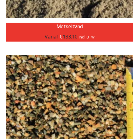
Metselzand
Vanaf
€
133.10
incl. BTW