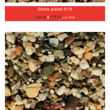
Schots graniet 8/16
Vanaf
€
177.87
incl. BTW