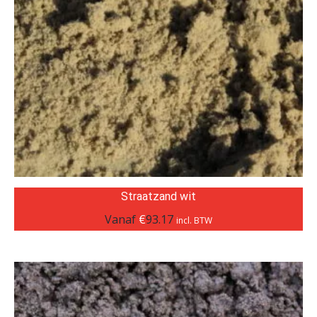
Straatzand wit
Vanaf
€
93.17
incl. BTW