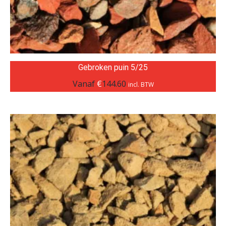
Gebroken puin 5/25
Vanaf
€
144.60
incl. BTW