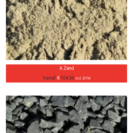
A Zand
Vanaf
€
104.36
incl. BTW