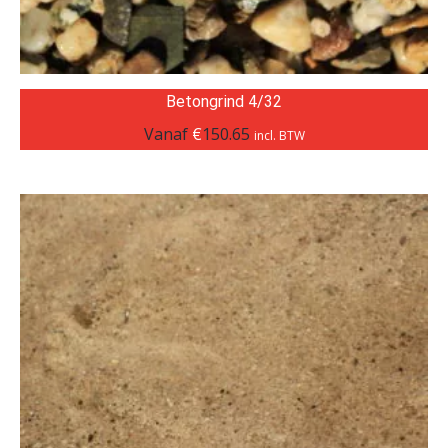
Betongrind 4/32
Vanaf
€
150.65
incl. BTW