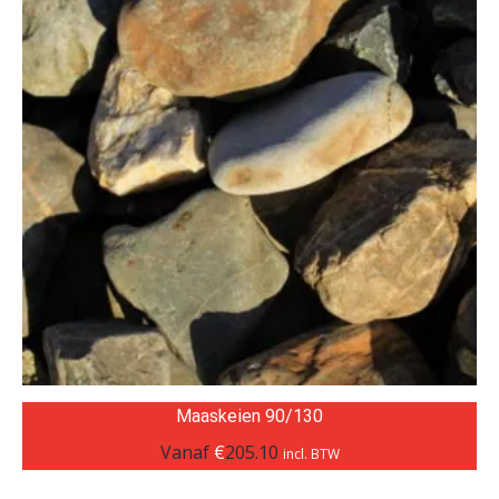
Maaskeien 90/130
Vanaf
€
205.10
incl. BTW