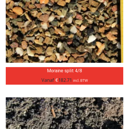
Moraine split 4/8
Vanaf
€
182.71
incl. BTW