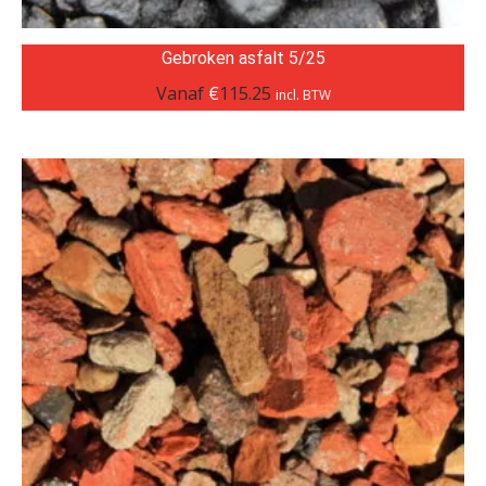
Gebroken asfalt 5/25
Vanaf
€
115.25
incl. BTW