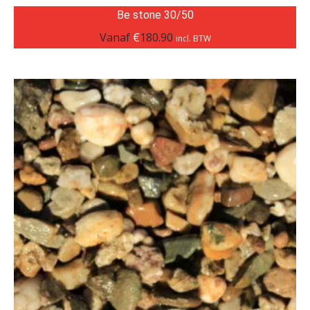
Be stone 30/50
Vanaf
€
180.90
incl. BTW