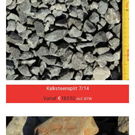
Kalksteensplit 7/14
Vanaf
€
183.92
incl. BTW