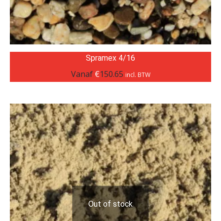
Spramex 4/16
Vanaf
€
150.65
incl. BTW
Out of stock