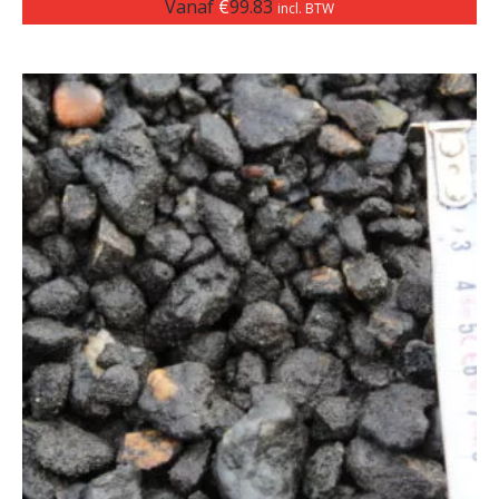
Vanaf
€
99.83
incl. BTW