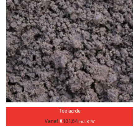
Teelaarde
Vanaf
€
101.64
incl. BTW