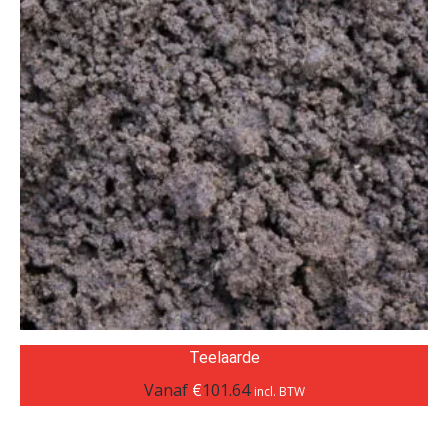
Teelaarde
Vanaf
€
101.64
incl. BTW