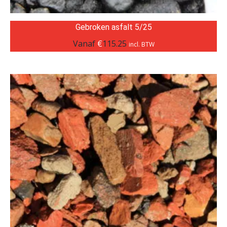
Gebroken asfalt 5/25
Vanaf
€
115.25
incl. BTW