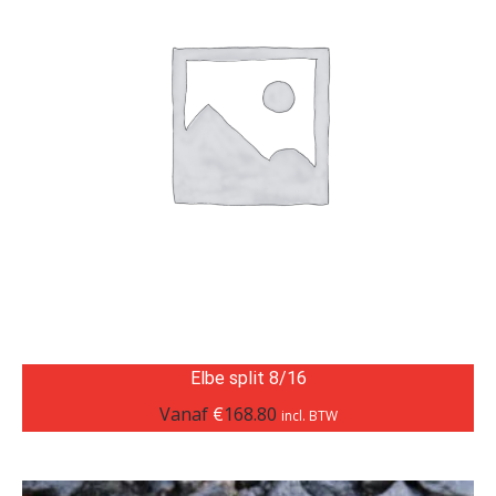
Elbe split 8/16
Vanaf
€
168.80
incl. BTW