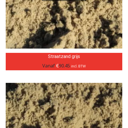
Straatzand grijs
Vanaf
€
90.45
incl. BTW