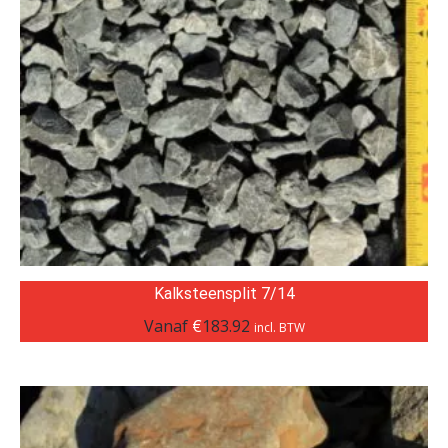
Kalksteensplit 7/14
Vanaf
€
183.92
incl. BTW