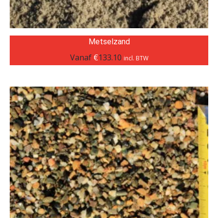
Metselzand
Vanaf
€
133.10
incl. BTW