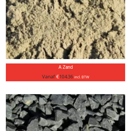
A Zand
Vanaf
€
104.36
incl. BTW