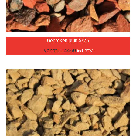
Gebroken puin 5/25
Vanaf
€
144.60
incl. BTW