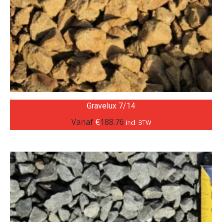
Gravelux 7/14
Vanaf
€
188.76
incl. BTW