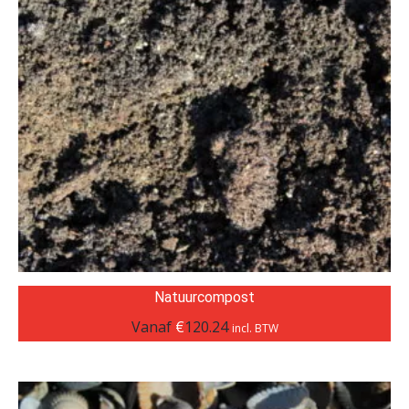
Natuurcompost
Vanaf
€
120.24
incl. BTW