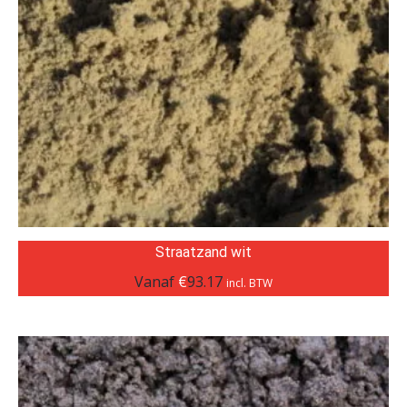
Straatzand wit
Vanaf
€
93.17
incl. BTW