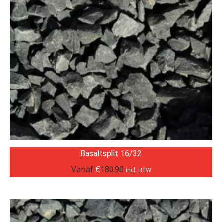
Basaltsplit 16/32
Vanaf
€
180.90
incl. BTW