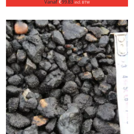
Vanaf
€
99.83
incl. BTW