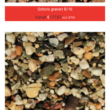
Schots graniet 8/16
Vanaf
€
177.87
incl. BTW