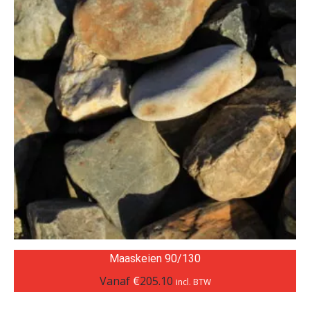
Maaskeien 90/130
Vanaf
€
205.10
incl. BTW