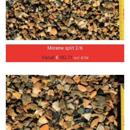
Moraine split 2/6
Vanaf
€
182.71
incl. BTW