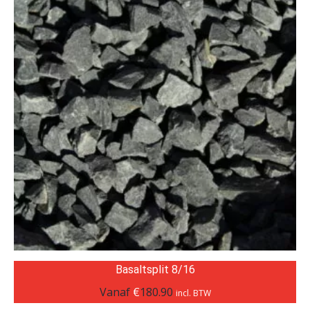
Basaltsplit 8/16
Vanaf
€
180.90
incl. BTW