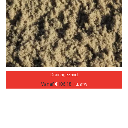
Drainagezand
Vanaf
€
106.18
incl. BTW