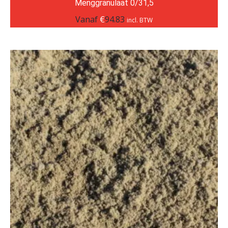
Menggranulaat 0/31,5
Vanaf
€
94.83
incl. BTW