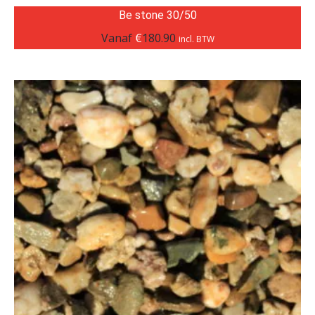
Be stone 30/50
Vanaf
€
180.90
incl. BTW