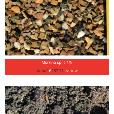
Moraine split 4/8
Vanaf
€
182.71
incl. BTW