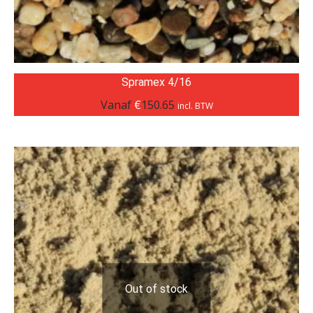
Spramex 4/16
Vanaf
€
150.65
incl. BTW
Out of stock