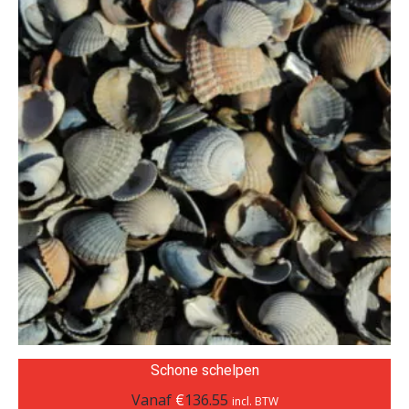
Schone schelpen
Vanaf
€
136.55
incl. BTW