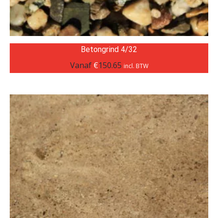
Betongrind 4/32
Vanaf
€
150.65
incl. BTW