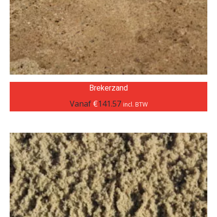
Brekerzand
Vanaf
€
141.57
incl. BTW